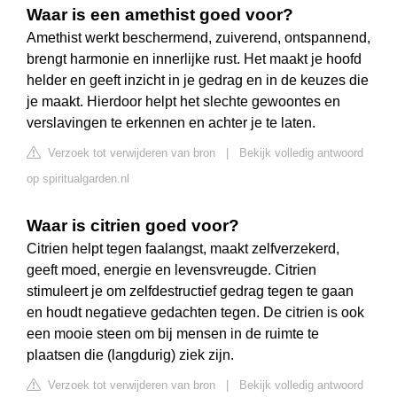
Waar is een amethist goed voor?
Amethist werkt beschermend, zuiverend, ontspannend,
brengt harmonie en innerlijke rust. Het maakt je hoofd
helder en geeft inzicht in je gedrag en in de keuzes die
je maakt. Hierdoor helpt het slechte gewoontes en
verslavingen te erkennen en achter je te laten.
Verzoek tot verwijderen van bron
|
Bekijk volledig antwoord
op spiritualgarden.nl
Waar is citrien goed voor?
Citrien helpt tegen faalangst, maakt zelfverzekerd,
geeft moed, energie en levensvreugde. Citrien
stimuleert je om zelfdestructief gedrag tegen te gaan
en houdt negatieve gedachten tegen. De citrien is ook
een mooie steen om bij mensen in de ruimte te
plaatsen die (langdurig) ziek zijn.
Verzoek tot verwijderen van bron
|
Bekijk volledig antwoord