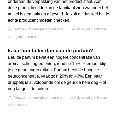
onderaan de verpakking van het product staat. Aan
deze productiecode kan de fabrikant zien wanneer het
artikel is gemaakt en afgevuld. Je zult dit dus wel bij de
echte producent moeten checken.
Verzoek tot verwijderen van bron
|
Bekijk volledig antwoord
op dr-jetskeultee.nl
Is parfum beter dan eau de parfum?
Eau de parfum bevat een hogere concentratie van
aromatische ingrediënten, rond de 15%. Hierdoor blijf
je de geur langer ruiken. Parfum heeft de hoogste
geurconcentratie, vaak zo'n 20% tot 40%. Een paar
druppels is al voldoende om de geur de hele dag – of
nog langer – te ruiken.
Verzoek tot verwijderen van bron
|
Bekijk volledig antwoord
op kruidvat.nl