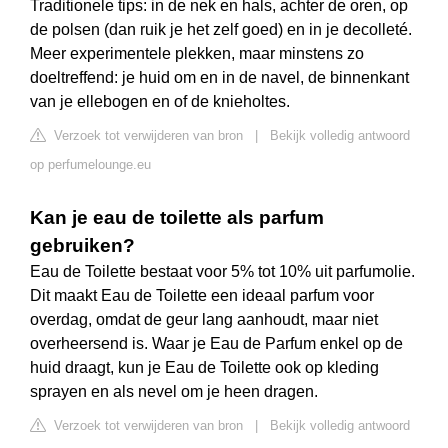
Traditionele tips: in de nek en hals, achter de oren, op
de polsen (dan ruik je het zelf goed) en in je decolleté.
Meer experimentele plekken, maar minstens zo
doeltreffend: je huid om en in de navel, de binnenkant
van je ellebogen en of de knieholtes.
Verzoek tot verwijderen van bron
|
Bekijk volledig antwoord
op perfumelounge.eu
Kan je eau de toilette als parfum
gebruiken?
Eau de Toilette bestaat voor 5% tot 10% uit parfumolie.
Dit maakt Eau de Toilette een ideaal parfum voor
overdag, omdat de geur lang aanhoudt, maar niet
overheersend is. Waar je Eau de Parfum enkel op de
huid draagt, kun je Eau de Toilette ook op kleding
sprayen en als nevel om je heen dragen.
Verzoek tot verwijderen van bron
|
Bekijk volledig antwoord