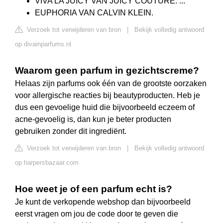
VIVA LA JUICY VAN JUICY COUTURE. ...
EUPHORIA VAN CALVIN KLEIN.
Verzoek tot verwijderen van bron
|
Bekijk volledig antwoord
op divainparfums.nl
Waarom geen parfum in gezichtscreme?
Helaas zijn parfums ook één van de grootste oorzaken
voor allergische reacties bij beautyproducten. Heb je
dus een gevoelige huid die bijvoorbeeld eczeem of
acne-gevoelig is, dan kun je beter producten
gebruiken zonder dit ingrediënt.
Verzoek tot verwijderen van bron
|
Bekijk volledig antwoord
op harpersbazaar.com
Hoe weet je of een parfum echt is?
Je kunt de verkopende webshop dan bijvoorbeeld
eerst vragen om jou de code door te geven die