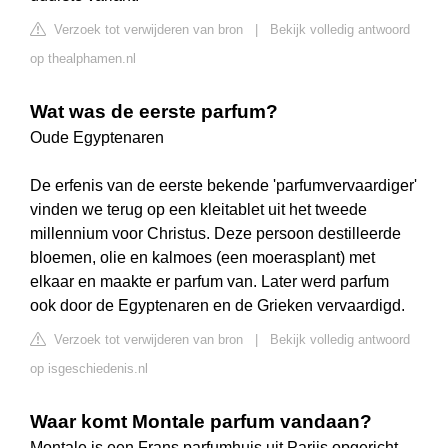
Verzoek tot verwijderen van bron
|
Bekijk volledig antwoord
op thealphamen.nl
Wat was de eerste parfum?
Oude Egyptenaren
De erfenis van de eerste bekende 'parfumvervaardiger'
vinden we terug op een kleitablet uit het tweede
millennium voor Christus. Deze persoon destilleerde
bloemen, olie en kalmoes (een moerasplant) met
elkaar en maakte er parfum van. Later werd parfum
ook door de Egyptenaren en de Grieken vervaardigd.
Verzoek tot verwijderen van bron
|
Bekijk volledig antwoord
op isgeschiedenis.nl
Waar komt Montale parfum vandaan?
Montale is een Frans parfumhuis uit Parijs opgericht