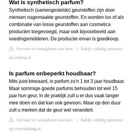
Wat is synthetisch parfum?
Synthetisch (samengestelde) geurstoffen zijn door
mensen nagemaakte geurstoffen. En worden los of als
combinatie van losse geurstoffen aan cosmetica
producten toegevoegd, maar ook bijvoorbeeld aan
voedingsmiddelen. De productie ervan is goedkoop.
Verzoek tot verwijderen van bron
|
Bekijk volledig antwoord
op indisha.nl
Is parfum onbeperkt houdbaar?
Mits juist bewaard, is parfum zo'n 1 tot 3 jaar houdbaar.
Maar sommige goede parfums behouden tot wel 15
jaar hun geur. In de praktijk zult u er dus vaak langer
mee doen en dat kan ook gewoon. Maar op den duur
zult u merken dat de geur wel verandert.
Verzoek tot verwijderen van bron
|
Bekijk volledig antwoord
op maxvandaag.nl