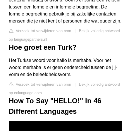
tussen een formele en informele begroeting. De
formele begroeting gebruik je bij zakelijke contacten,
mensen die je niet kent of personen die wat ouder zijn.
Verzoek tot verwijderen van bron
|
Bekijk volledig antwoord
op languagepartners.nl
Hoe groet een Turk?
Het Turkse woord voor hallo is ​merhaba. Voor het
woord merhaba is er geen onderscheid tussen de jij-
vorm en de beleefdheidsvorm.
Verzoek tot verwijderen van bron
|
Bekijk volledig antwoord
op colanguage.com
How To Say "HELLO!" In 46
Different Languages