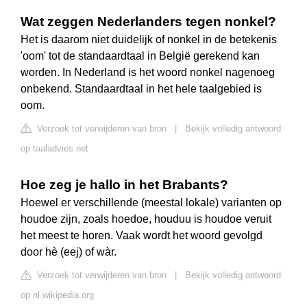
Wat zeggen Nederlanders tegen nonkel?
Het is daarom niet duidelijk of nonkel in de betekenis
'oom' tot de standaardtaal in België gerekend kan
worden. In Nederland is het woord nonkel nagenoeg
onbekend. Standaardtaal in het hele taalgebied is
oom.
Verzoek tot verwijderen van bron
|
Bekijk volledig antwoord
op taaladvies.net
Hoe zeg je hallo in het Brabants?
Hoewel er verschillende (meestal lokale) varianten op
houdoe zijn, zoals hoedoe, houduu is houdoe veruit
het meest te horen. Vaak wordt het woord gevolgd
door hè (eej) of wàr.
Verzoek tot verwijderen van bron
|
Bekijk volledig antwoord
op nl.wikipedia.org