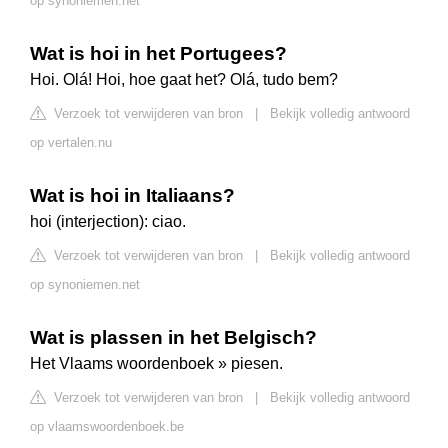
op synoniemen.net
Wat is hoi in het Portugees?
Hoi. Olá! Hoi, hoe gaat het? Olá, tudo bem?
Verzoek tot verwijderen van bron
|
Bekijk volledig antwoord
op vertalen.nu
Wat is hoi in Italiaans?
hoi (interjection): ciao.
Verzoek tot verwijderen van bron
|
Bekijk volledig antwoord
op synoniemen.net
Wat is plassen in het Belgisch?
Het Vlaams woordenboek » piesen.
Verzoek tot verwijderen van bron
|
Bekijk volledig antwoord
op vlaamswoordenboek.be