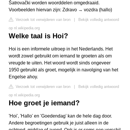
Šatrovački worden woorddelen omgedraaid.
Voorbeelden hiervan zijn: Zdravo → vozdra (hallo)
Verzoek tot verwijderen van bron
|
Bekijk volledig antwoord
op nl.wikipedia.org
Welke taal is Hoi?
Hoi is een informele uitroep in het Nederlands. Het
wordt zowel gebruikt om iemand te groeten als om
vreugde te uiten. Het woord wordt sinds ongeveer
1950 gebruikt als groet, mogelijk in navolging van het
Engelse ahoy.
Verzoek tot verwijderen van bron
|
Bekijk volledig antwoord
op nl.wikipedia.org
Hoe groet je iemand?
'Hoi', 'Hallo' en 'Goedendag' kan de hele dag door.
Andere begroetingen gebruik je juist alleen in de
ochtend, middag of avond. Ook is er soms een verschil