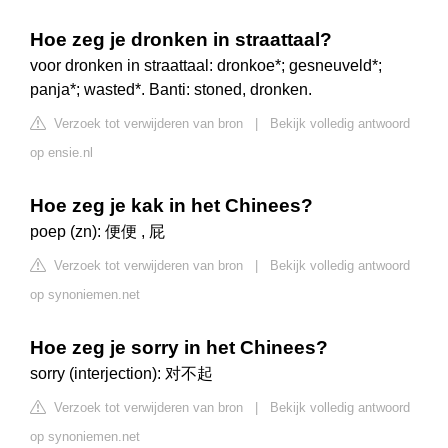
Hoe zeg je dronken in straattaal?
voor dronken in straattaal: dronkoe*; gesneuveld*;
panja*; wasted*. Banti: stoned, dronken.
Verzoek tot verwijderen van bron
|
Bekijk volledig antwoord
op ensie.nl
Hoe zeg je kak in het Chinees?
poep (zn): 便便 , 屁
Verzoek tot verwijderen van bron
|
Bekijk volledig antwoord
op synoniemen.net
Hoe zeg je sorry in het Chinees?
sorry (interjection): 对不起
Verzoek tot verwijderen van bron
|
Bekijk volledig antwoord
op synoniemen.net