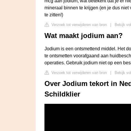
mcg aan jodium, wat betekent dat je er ni
mineraal binnen te krijgen (en je dus nie
te zitten!)
Verzoek tot verwijderen van bron
|
Bekijk vo
Wat maakt jodium aan?
Jodium is een ontsmettend middel. Het do
te ontsmetten voorafgaand aan huidbescha
operaties. Gebruik jodium niet op een be
Verzoek tot verwijderen van bron
|
Bekijk vo
Over Jodium tekort in Ned
Schildklier