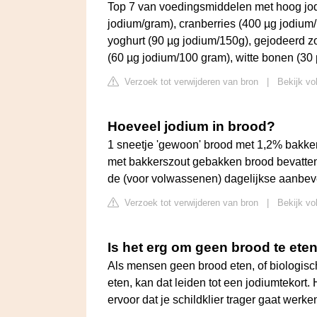
Top 7 van voedingsmiddelen met hoog jod
jodium/gram), cranberries (400 µg jodium
yoghurt (90 µg jodium/150g), gejodeerd zo
(60 µg jodium/100 gram), witte bonen (30
Verzoek tot verwijderen van bron
|
Bekijk vo
Hoeveel jodium in brood?
1 sneetje 'gewoon' brood met 1,2% bakker
met bakkerszout gebakken brood bevatten
de (voor volwassenen) dagelijkse aanbev
Verzoek tot verwijderen van bron
|
Bekijk vo
Is het erg om geen brood te ete
Als mensen geen brood eten, of biologis
eten, kan dat leiden tot een jodiumtekort
ervoor dat je schildklier trager gaat werke