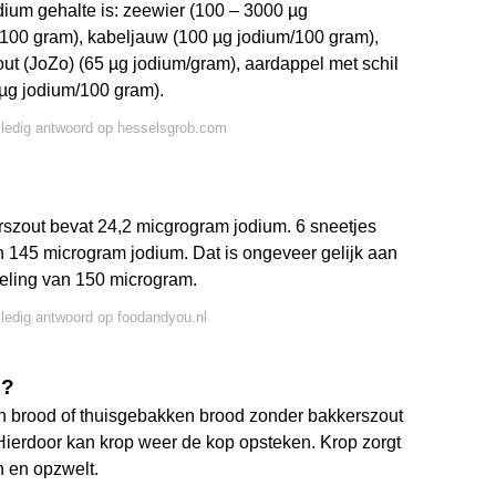
ium gehalte is: zeewier (100 – 3000 µg
/100 gram), kabeljauw (100 µg jodium/100 gram),
ut (JoZo) (65 µg jodium/gram), aardappel met schil
 µg jodium/100 gram).
lledig antwoord op hesselsgrob.com
szout bevat 24,2 micgrogram jodium. 6 sneetjes
 145 microgram jodium. Dat is ongeveer gelijk aan
eling van 150 microgram.
lledig antwoord op foodandyou.nl
n?
ch brood of thuisgebakken brood zonder bakkerszout
. Hierdoor kan krop weer de kop opsteken. Krop zorgt
n en opzwelt.