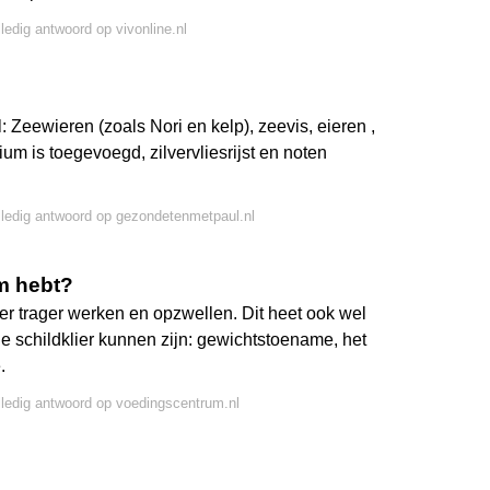
lledig antwoord op vivonline.nl
 Zeewieren (zoals Nori en kelp), zeevis, eieren ,
m is toegevoegd, zilvervliesrijst en noten
lledig antwoord op gezondetenmetpaul.nl
um hebt?
ier trager werken en opzwellen. Dit heet ook wel
de schildklier kunnen zijn: gewichtstoename, het
.
lledig antwoord op voedingscentrum.nl
?