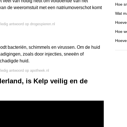
et veel van nodig hebt om voldoende van het
Hoe sn
t van de weeromstuit met een natriumoverschot komt
Wat ma
Hoeve
lledig antwoord op drogespieren.nl
Hoe wo
Hoevee
odt bacteriën, schimmels en virussen. Om de huid
digingen, zoals door injecties, sneeën of
schadigde huid.
lledig antwoord op apotheek.nl
erland, is Kelp veilig en de