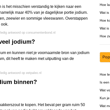
Hoe la
 is het misschien verstandig te kijken naar een
namelijk maar 40% van je dagelijkse portie jodium.
Wat is
ucten, zeewier en sommige vleeswaren. Overstappen
Hoe ko
 ook.
Wat is
lledig antwoord op consumentenbond.nl
Hoe zw
veel jodium?
dium en kunnen niet je voornaamste bron van jodium
Pop
m, dit heeft te maken met uitputting van de
lledig antwoord op eetpaleo.nl
Hoe lee
odium binnen?
Is een
Wat vo
Kun je
f bakkerszout te kopen. Het bevat per gram ruim 50
Wat mo