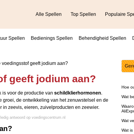
Alle Spellen
Top Spellen
Populaire Sp
uur Spellen
Bedienings Spellen
Behendigheid Spellen
voedingsstof geeft jodium aan?
Ger
f geeft jodium aan?
Hoe ou
k is voor de productie van
schildklierhormonen
.
Wat be
groei, de ontwikkeling van het zenuwstelsel en de
Waarom
r in zeevis, eieren, zuivelproducten en zeewier.
AliExp
lledig antwoord op voedingscentrum.nl
Wat ve
aan?
Wat is