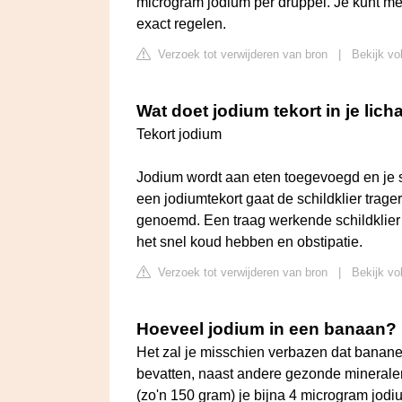
microgram jodium per druppel. Je kunt met
exact regelen.
Verzoek tot verwijderen van bron
|
Bekijk vo
Wat doet jodium tekort in je lic
Tekort jodium
Jodium wordt aan eten toegevoegd en je sla
een jodiumtekort gaat de schildklier trag
genoemd. Een traag werkende schildklier
het snel koud hebben en obstipatie.
Verzoek tot verwijderen van bron
|
Bekijk vol
Hoeveel jodium in een banaan?
Het zal je misschien verbazen dat banan
bevatten, naast andere gezonde minerale
(zo'n 150 gram) je bijna 4 microgram jodi