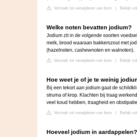
Verzoek tot verwijderen van bron
|
Bekijk vo
Welke noten bevatten jodium?
Jodium zit in de volgende soorten voedsel:
melk, brood waaraan bakkerszout met jodiu
(hazelnoten, cashewnoten en walnoten).
Verzoek tot verwijderen van bron
|
Bekijk vo
Hoe weet je of je te weinig jodi
Bij een tekort aan jodium gaat de schildkl
struma of krop. Klachten bij traag werken
veel koud hebben, traagheid en obstipatie
Verzoek tot verwijderen van bron
|
Bekijk vo
Hoeveel jodium in aardappelen