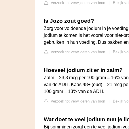
Verzoek tot verwijderen van bron
|
Bekijk vo
Is Jozo zout goed?
Zorg voor voldoende jodium in je voedin
jodium te komen is het vooral voor niet-b
gebruiken in hun voeding. Dus bakken en
Verzoek tot verwijderen van bron
|
Bekijk vo
Hoeveel jodium zit er in zalm?
Zalm – 23,8 mcg per 100 gram = 16% van
van de ADH. Kaas 48+ (oud) – 21 mcg per
100 gram = 13% van de ADH.
Verzoek tot verwijderen van bron
|
Bekijk vo
Wat doet te veel jodium met je 
Bij sommigen zorgt een te veel jodium voo