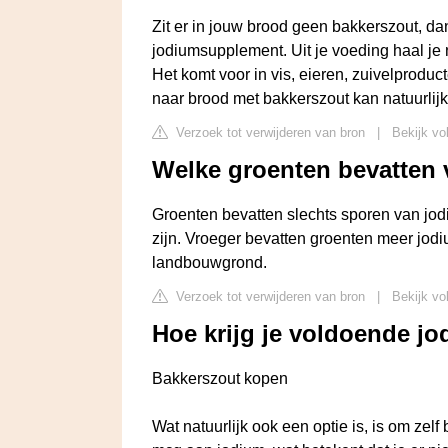
Zit er in jouw brood geen bakkerszout, dan
jodiumsupplement. Uit je voeding haal je 
Het komt voor in vis, eieren, zuivelprod
naar brood met bakkerszout kan natuurlijk
Verzoek tot verwijderen van bron
|
Bekijk vo
Welke groenten bevatten 
Groenten bevatten slechts sporen van jo
zijn. Vroeger bevatten groenten meer jodiu
landbouwgrond.
Verzoek tot verwijderen van bron
|
Bekijk vo
Hoe krijg je voldoende j
Bakkerszout kopen
Wat natuurlijk ook een optie is, is om zel