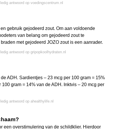
lledig antwoord op voedingscentrum.nl
g en gebruik gejodeerd zout. Om aan voldoende
roodeters van belang om gejodeerd zout te
 braden met gejodeerd JOZO zout is een aanrader.
lledig antwoord op gripopkoolhydraten.nl
 de ADH. Sardientjes – 23 mcg per 100 gram = 15%
 100 gram = 14% van de ADH. Inktvis – 20 mcg per
lledig antwoord op ahealthylife.nl
lichaam?
r een overstimulering van de schildklier. Hierdoor