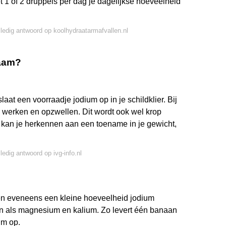
 1 of 2 druppels per dag je dagelijkse hoeveelheid
lledig antwoord op koolhydraatarmafvallen.nl
haam?
at een voorraadje jodium op in je schildklier. Bij
er werken en opzwellen. Dit wordt ook wel krop
 kan je herkennen aan een toename in je gewicht,
ledig antwoord op ivg-info.nl
en eveneens een kleine hoeveelheid jodium
n als magnesium en kalium. Zo levert één banaan
um op.