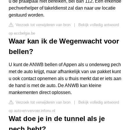
u de praatpaal niet bereiken, bel dan 112. Een erkende
pechverhelper of takeldienst zal dan naar uw locatie
gestuurd worden.
Verzoek tot verwijderen van bron
|
Bekijk volledig antwoord
op eccbelgie.be
Waar kan ik de Wegenwacht voor
bellen?
U kunt de ANWB bellen of Appen als u onderweg pech
met de auto krijgt, maar afhankelijk van uw pakket kunt
u ook contact opnemen als u thuis merkt dat er iets aan
de hand is met de auto. De ANWB kan kleine
mankementen direct oplossen.
Verzoek tot verwijderen van bron
|
Bekijk volledig antwoord
op auto-en-vervoer.infonu.nl
Wat doe je in de tunnel als je
pech hebt?