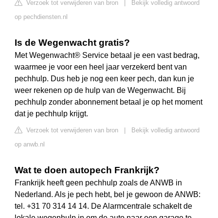
Verzoek tot verwijderen van bron
|
Bekijk volledig antwoord
op pechdiensten.nl
Is de Wegenwacht gratis?
Met Wegenwacht® Service betaal je een vast bedrag,
waarmee je voor een heel jaar verzekerd bent van
pechhulp. Dus heb je nog een keer pech, dan kun je
weer rekenen op de hulp van de Wegenwacht. Bij
pechhulp zonder abonnement betaal je op het moment
dat je pechhulp krijgt.
Verzoek tot verwijderen van bron
|
Bekijk volledig antwoord
op anwb.nl
Wat te doen autopech Frankrijk?
Frankrijk heeft geen pechhulp zoals de ANWB in
Nederland. Als je pech hebt, bel je gewoon de ANWB:
tel. +31 70 314 14 14. De Alarmcentrale schakelt de
lokale wegenhulp in om de auto naar een garage te