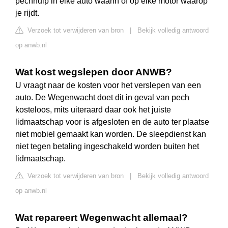
pechhulp in elke auto waarin of op elke motor waarop
je rijdt.
Verzoek tot verwijderen van bron
|
Bekijk volledig antwoord
op anwb.nl
Wat kost wegslepen door ANWB?
U vraagt naar de kosten voor het verslepen van een
auto. De Wegenwacht doet dit in geval van pech
kosteloos, mits uiteraard daar ook het juiste
lidmaatschap voor is afgesloten en de auto ter plaatse
niet mobiel gemaakt kan worden. De sleepdienst kan
niet tegen betaling ingeschakeld worden buiten het
lidmaatschap.
Verzoek tot verwijderen van bron
|
Bekijk volledig antwoord
op anwb.nl
Wat repareert Wegenwacht allemaal?