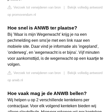
Verzoek tot verwijderen van bron
|
Bekijk volledig antwoord
op promovendum.nl
Hoe snel is ANWB ter plaatse?
Bij 'Waar is mijn Wegenwacht' krijg je na een
pechmelding een sms'je met een link naar een
mobiele site. Daar vind je informatie als 'ingepland',
'onderweg', en 'wegenwacht is er bijna'. Vijf minuten
voor aankomsttijd, is de wegenwacht op een kaartje te
volgen.
Verzoek tot verwijderen van bron
|
Bekijk volledig antwoord
op anwb.nl
Hoe vaak mag je de ANWB bellen?
Wij helpen u op 2 verschillende kentekens per
contractjaar. Voor elk volgend kenteken bieden wij
alleen sleutelhulp. Hiervoor rekenen wij per kenteken