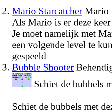
Mario Starcatcher
Mario 
Als Mario is er deze keer
Je moet namelijk met Mar
een volgende level te kun
gespeeld
Bubble Shooter
Behendig
Schiet de bubbels m
Schiet de bubbels met dez