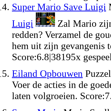
Super Mario Save Luigi
Luigi
Zal Mario zij
redden? Verzamel de goud
hem uit zijn gevangenis t
Score:
6.8
|
38195
x gespee
Eiland Opbouwen
Puzzel
Voer de acties in de goed
laten volgroeien.
Score:
7