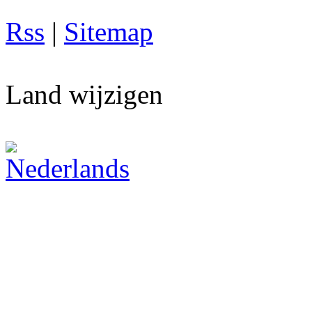
Rss
|
Sitemap
Land wijzigen