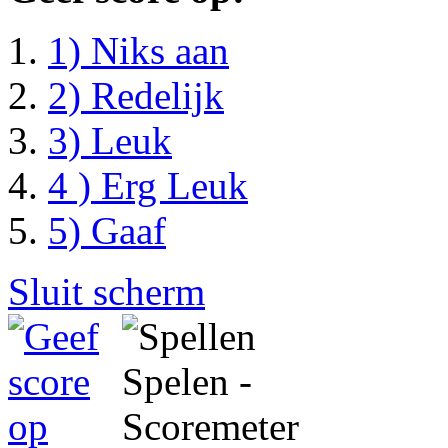
1) Niks aan
2) Redelijk
3) Leuk
4 ) Erg Leuk
5) Gaaf
Sluit scherm