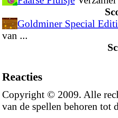
Sc
Goldminer Special Edit
van ...
Sc
Reacties
Copyright © 2009. Alle rec
van de spellen behoren tot 