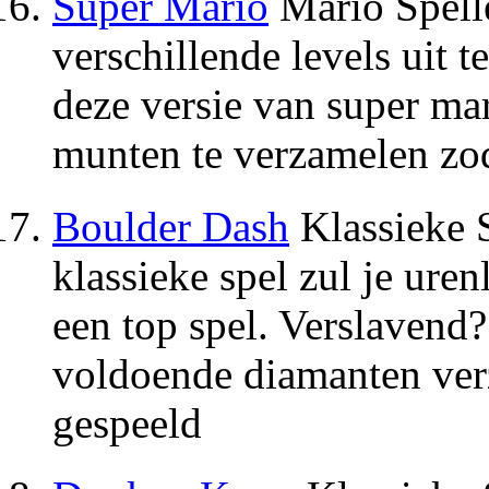
Super Mario
Mario Spell
verschillende levels uit t
deze versie van super ma
munten te verzamelen zod
Boulder Dash
Klassieke 
klassieke spel zul je ure
een top spel. Verslavend?
voldoende diamanten ver
gespeeld