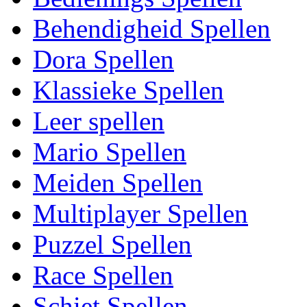
Behendigheid Spellen
Dora Spellen
Klassieke Spellen
Leer spellen
Mario Spellen
Meiden Spellen
Multiplayer Spellen
Puzzel Spellen
Race Spellen
Schiet Spellen