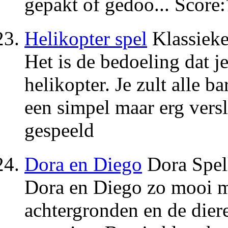
gepakt of gedoo...
Score:
Helikopter spel
Klassieke
Het is de bedoeling dat j
helikopter. Je zult alle b
een simpel maar erg versl
gespeeld
Dora en Diego
Dora Spel
Dora en Diego zo mooi m
achtergronden en de diere