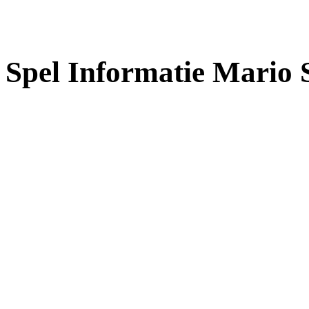
Spel Informatie Mario 