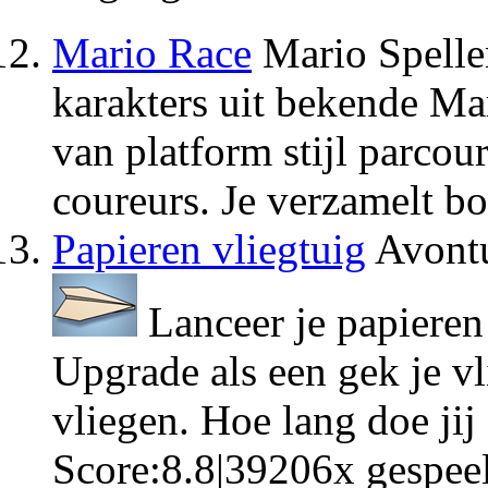
Mario Race
Mario Spelle
karakters uit bekende Ma
van platform stijl parcou
coureurs. Je verzamelt bo
Papieren vliegtuig
Avontu
Lanceer je papieren 
Upgrade als een gek je v
vliegen. Hoe lang doe jij
Score:
8.8
|
39206
x gespee