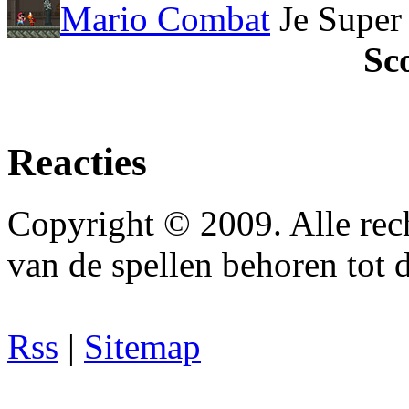
Mario Combat
Je Super
Sc
Reacties
Copyright © 2009. Alle rec
van de spellen behoren tot 
Rss
|
Sitemap