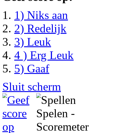
1) Niks aan
2) Redelijk
3) Leuk
4 ) Erg Leuk
5) Gaaf
Sluit scherm