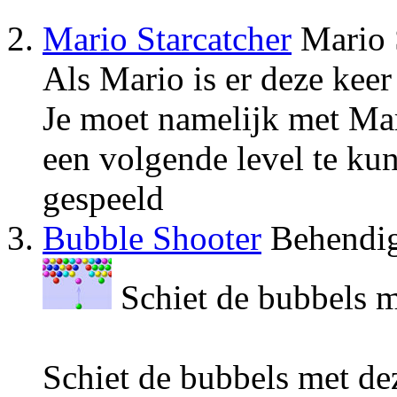
Mario Starcatcher
Mario 
Als Mario is er deze keer
Je moet namelijk met Mar
een volgende level te kun
gespeeld
Bubble Shooter
Behendig
Schiet de bubbels m
Schiet de bubbels met dez