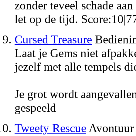
zonder teveel schade aan 
let op de tijd.
Score:
10
|
7
Cursed Treasure
Bedieni
Laat je Gems niet afpakk
jezelf met alle tempels d
Je grot wordt aangevallen
gespeeld
Tweety Rescue
Avontuur 