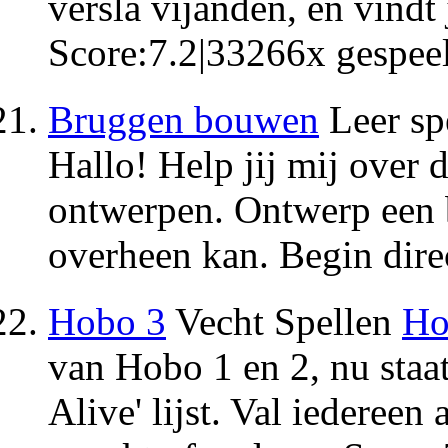
versla vijanden, en vindt 
Score:
7.2
|
33266
x gespee
Bruggen bouwen
Leer sp
Hallo! Help jij mij over 
ontwerpen. Ontwerp een b
overheen kan. Begin dire
Hobo 3
Vecht Spellen
Ho
van Hobo 1 en 2, nu staa
Alive' lijst. Val iedereen 