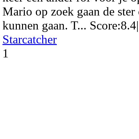
Mario op zoek gaan de ster 
kunnen gaan. T...
Score:
8.4
|
Starcatcher
1