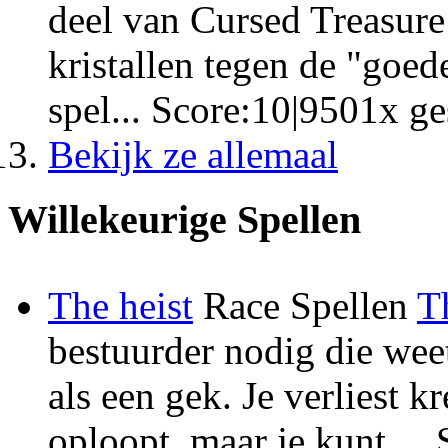
deel van Cursed Treasure 
kristallen tegen de "goed
spel...
Score:
10
|
9501
x ge
Bekijk ze allemaal
Willekeurige Spellen
The heist
Race Spellen
T
bestuurder nodig die weet
als een gek. Je verliest 
oploopt, maar je kunt ...