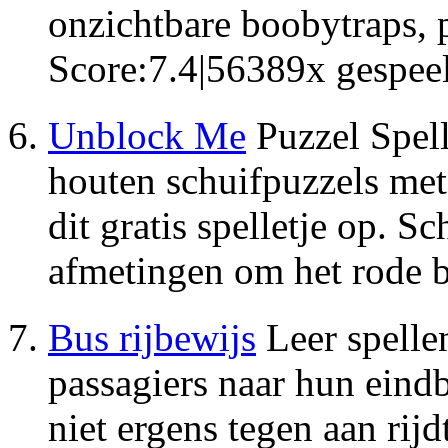
onzichtbare boobytraps, p
Score:
7.4
|
56389
x gespee
Unblock Me
Puzzel Spel
houten schuifpuzzels met 
dit gratis spelletje op. 
afmetingen om het rode b
Bus rijbewijs
Leer spelle
passagiers naar hun eind
niet ergens tegen aan rij