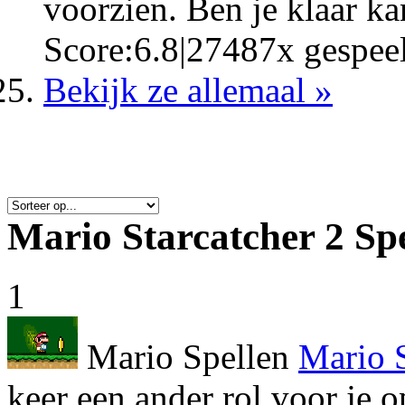
voorzien. Ben je klaar kan
Score:
6.8
|
27487
x gespee
Bekijk ze allemaal »
Mario Starcatcher 2 Sp
1
Mario Spellen
Mario S
keer een ander rol voor je 