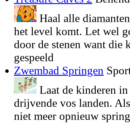
Haal alle diamanten 
het level komt. Let wel g
door de stenen want die k
gespeeld
Zwembad Springen
Spor
Laat de kinderen in
drijvende vos landen. Als
niet meer opnieuw sprin