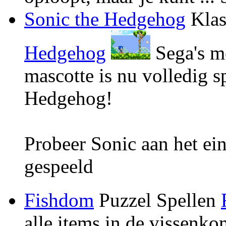
Sonic the Hedgehog
Klas
Hedgehog
Sega's m
mascotte is nu volledig s
Hedgehog!
Probeer Sonic aan het ein
gespeeld
Fishdom
Puzzel Spellen
alle items in de vissenk