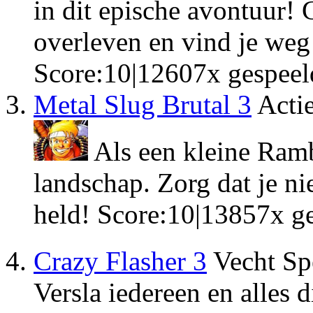
in dit epische avontuur! G
overleven en vind je weg 
Score:
10
|
12607
x gespeel
Metal Slug Brutal 3
Acti
Als een kleine Ramb
landschap. Zorg dat je ni
held!
Score:
10
|
13857
x g
Crazy Flasher 3
Vecht Sp
Versla iedereen en alles d