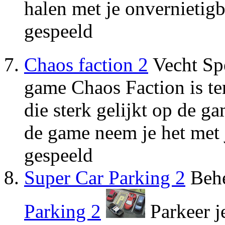
halen met je onvernietigb
gespeeld
Chaos faction 2
Vecht Sp
game Chaos Faction is te
die sterk gelijkt op de 
de game neem je het met j
gespeeld
Super Car Parking 2
Beh
Parking 2
Parkeer j