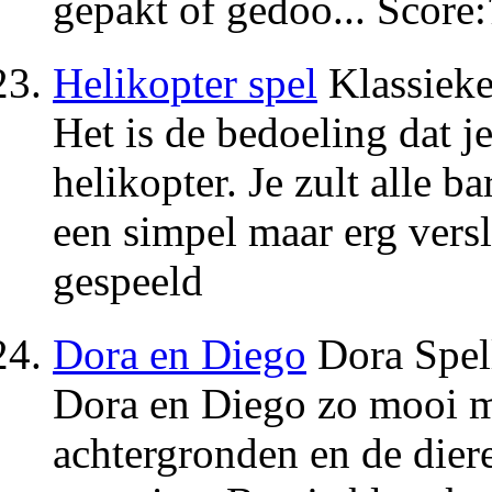
gepakt of gedoo...
Score:
Helikopter spel
Klassieke
Het is de bedoeling dat j
helikopter. Je zult alle b
een simpel maar erg versl
gespeeld
Dora en Diego
Dora Spel
Dora en Diego zo mooi m
achtergronden en de diere