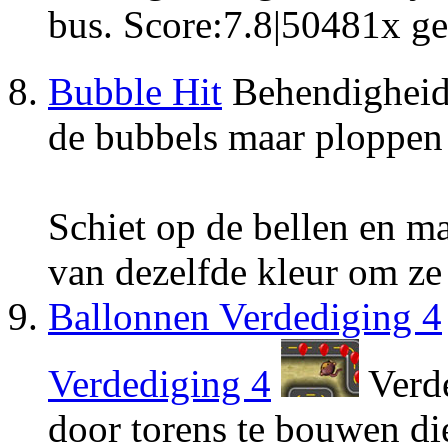
bus.
Score:
7.8
|
50481
x ge
Bubble Hit
Behendigheid
de bubbels maar ploppen i
Schiet op de bellen en m
van dezelfde kleur om ze 
Ballonnen Verdediging 4
Verdediging 4
Verde
door torens te bouwen di