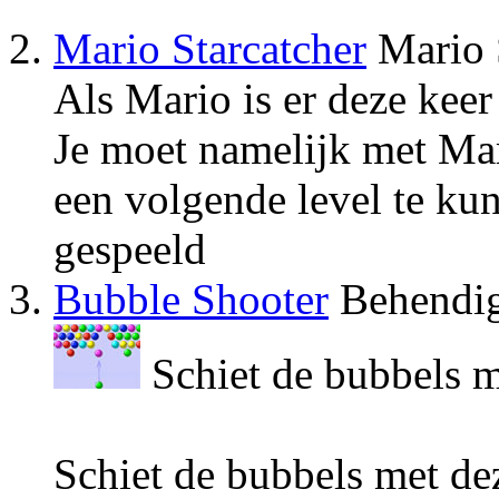
Mario Starcatcher
Mario 
Als Mario is er deze keer
Je moet namelijk met Mar
een volgende level te kun
gespeeld
Bubble Shooter
Behendig
Schiet de bubbels m
Schiet de bubbels met dez