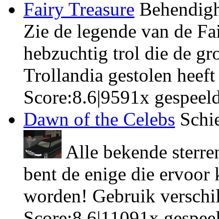
Fairy Treasure
Behendigh
Zie de legende van de Fa
hebzuchtig trol die de gr
Trollandia gestolen heeft 
Score:
8.6
|
9591
x gespeel
Dawn of the Celebs
Schi
Alle bekende sterren
bent de enige die ervoor 
worden! Gebruik verschil
Score:
8.6
|
11091
x gespee