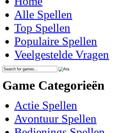
Home
Alle Spellen
Top Spellen
Populaire Spellen
Veelgestelde Vragen
Game Categorieën
Actie Spellen
Avontuur Spellen
Bedienings Spellen