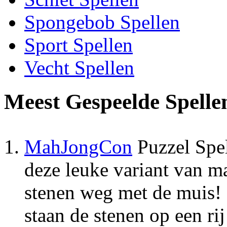
Spongebob Spellen
Sport Spellen
Vecht Spellen
Meest Gespeelde Spelle
MahJongCon
Puzzel Spe
deze leuke variant van m
stenen weg met de muis! 
staan de stenen op een ri