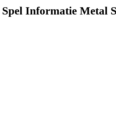
Spel Informatie Metal S