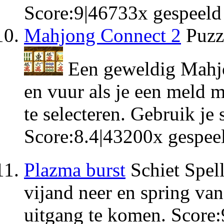
Score:
9
|
46733
x gespeeld
Mahjong Connect 2
Puzz
Een geweldig Mahjon
en vuur als je een meld 
te selecteren. Gebruik je 
Score:
8.4
|
43200
x gespee
Plazma burst
Schiet Spel
vijand neer en spring van
uitgang te komen.
Score: