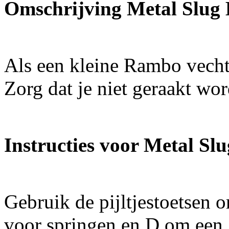
Omschrijving Metal Slug 
Als een kleine Rambo vecht 
Zorg dat je niet geraakt wo
Instructies voor Metal Slu
Gebruik de pijltjestoetsen 
voor springen en D om een 