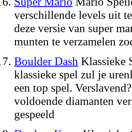
Super Mario
Mario Spell
verschillende levels uit t
deze versie van super ma
munten te verzamelen zod
Boulder Dash
Klassieke 
klassieke spel zul je ure
een top spel. Verslavend?
voldoende diamanten ver
gespeeld