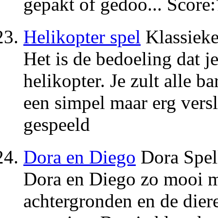
gepakt of gedoo...
Score:
Helikopter spel
Klassieke
Het is de bedoeling dat j
helikopter. Je zult alle b
een simpel maar erg versl
gespeeld
Dora en Diego
Dora Spel
Dora en Diego zo mooi m
achtergronden en de diere