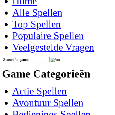
Home
Alle Spellen
Top Spellen
Populaire Spellen
Veelgestelde Vragen
Game Categorieën
Actie Spellen
Avontuur Spellen
Bedienings Spellen