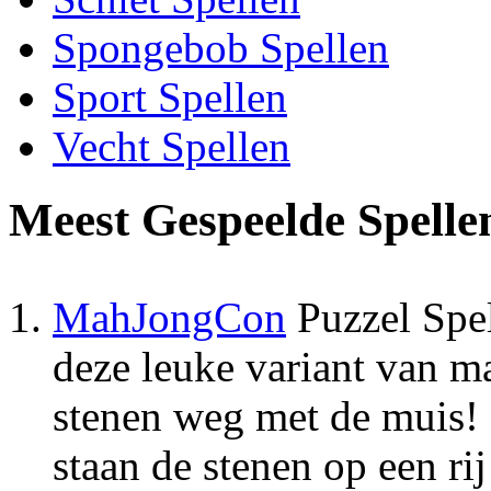
Spongebob Spellen
Sport Spellen
Vecht Spellen
Meest Gespeelde Spelle
MahJongCon
Puzzel Spe
deze leuke variant van m
stenen weg met de muis! 
staan de stenen op een ri