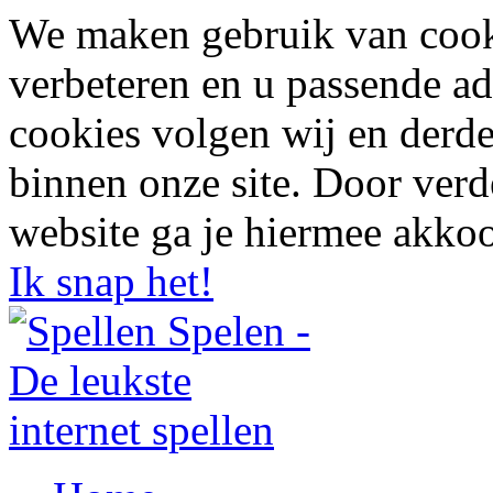
We maken gebruik van cook
verbeteren en u passende ad
cookies volgen wij en derde
binnen onze site. Door ver
website ga je hiermee akko
Ik snap het!