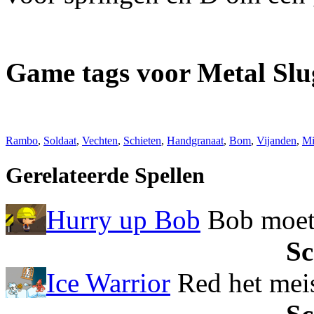
Game tags voor Metal Slu
Rambo
,
Soldaat
,
Vechten
,
Schieten
,
Handgranaat
,
Bom
,
Vijanden
,
Mi
Gerelateerde Spellen
Hurry up Bob
Bob moet 
Sc
Ice Warrior
Red het meis