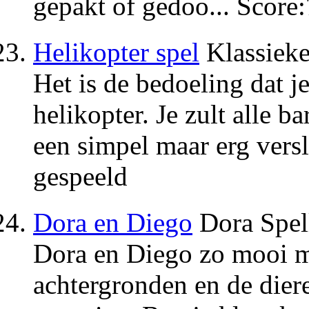
gepakt of gedoo...
Score:
Helikopter spel
Klassieke
Het is de bedoeling dat j
helikopter. Je zult alle b
een simpel maar erg versl
gespeeld
Dora en Diego
Dora Spel
Dora en Diego zo mooi m
achtergronden en de diere