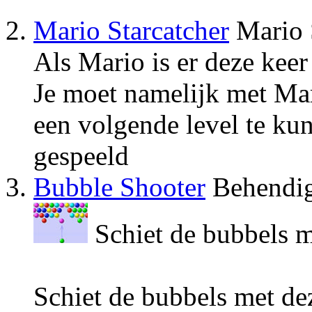
Mario Starcatcher
Mario 
Als Mario is er deze keer
Je moet namelijk met Mar
een volgende level te kun
gespeeld
Bubble Shooter
Behendig
Schiet de bubbels m
Schiet de bubbels met dez