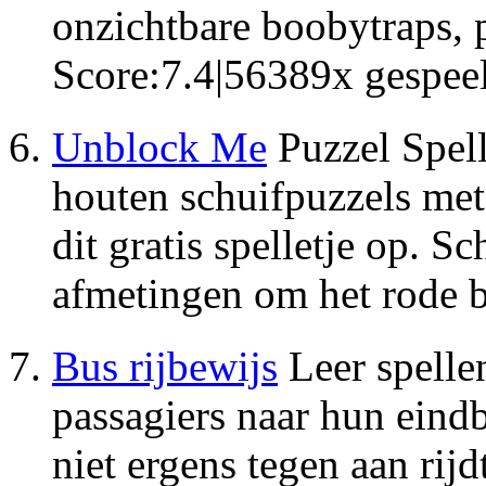
onzichtbare boobytraps, p
Score:
7.4
|
56389
x gespee
Unblock Me
Puzzel Spel
houten schuifpuzzels met 
dit gratis spelletje op. 
afmetingen om het rode b
Bus rijbewijs
Leer spelle
passagiers naar hun eind
niet ergens tegen aan rij