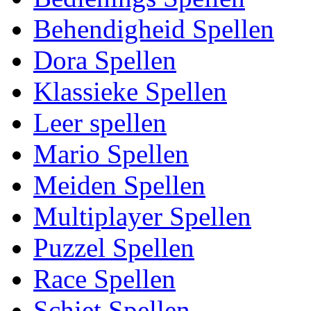
Behendigheid Spellen
Dora Spellen
Klassieke Spellen
Leer spellen
Mario Spellen
Meiden Spellen
Multiplayer Spellen
Puzzel Spellen
Race Spellen
Schiet Spellen