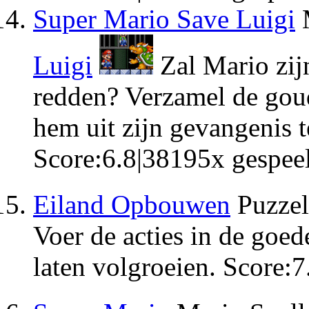
Super Mario Save Luigi
Luigi
Zal Mario zij
redden? Verzamel de goud
hem uit zijn gevangenis t
Score:
6.8
|
38195
x gespee
Eiland Opbouwen
Puzzel
Voer de acties in de goed
laten volgroeien.
Score:
7