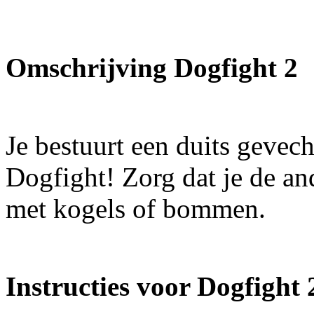
Omschrijving Dogfight 2
Je bestuurt een duits gevec
Dogfight! Zorg dat je de an
met kogels of bommen.
Instructies voor Dogfight 