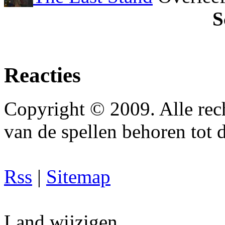
S
Reacties
Copyright © 2009. Alle rec
van de spellen behoren tot 
Rss
|
Sitemap
Land wijzigen