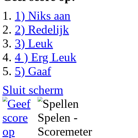
1) Niks aan
2) Redelijk
3) Leuk
4 ) Erg Leuk
5) Gaaf
Sluit scherm