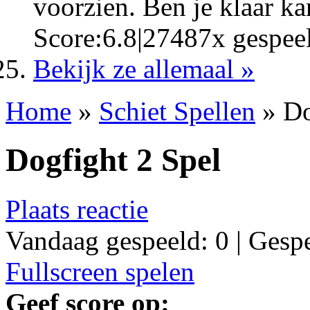
voorzien. Ben je klaar kan
Score:
6.8
|
27487
x gespee
Bekijk ze allemaal »
Home
»
Schiet Spellen
»
Do
Dogfight 2 Spel
Plaats reactie
Vandaag gespeeld:
0 |
Gespe
Fullscreen spelen
Geef score op: