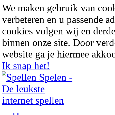
We maken gebruik van cook
verbeteren en u passende ad
cookies volgen wij en derde
binnen onze site. Door ver
website ga je hiermee akko
Ik snap het!