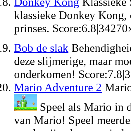
Donkey Kong
Klassieke 
klassieke Donkey Kong, o
prinses.
Score:
6.8
|
34270
Bob de slak
Behendighei
deze slijmerige, maar mo
onderkomen!
Score:
7.8
|
3
Mario Adventure 2
Mario
Speel als Mario in 
van Mario! Speel meerder