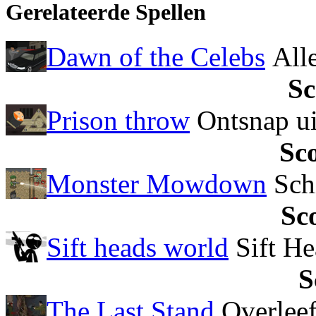
Gerelateerde Spellen
Dawn of the Celebs
Alle
Sc
Prison throw
Ontsnap ui
Sco
Monster Mowdown
Sch
Sc
Sift heads world
Sift He
S
The Last Stand
Overleef