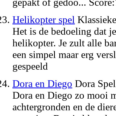
gepakt of gedoo...
Score:
Helikopter spel
Klassieke
Het is de bedoeling dat j
helikopter. Je zult alle b
een simpel maar erg versl
gespeeld
Dora en Diego
Dora Spel
Dora en Diego zo mooi m
achtergronden en de diere