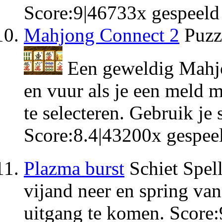
Score:
9
|
46733
x gespeeld
Mahjong Connect 2
Puzz
Een geweldig Mahjon
en vuur als je een meld 
te selecteren. Gebruik je 
Score:
8.4
|
43200
x gespee
Plazma burst
Schiet Spel
vijand neer en spring van
uitgang te komen.
Score: