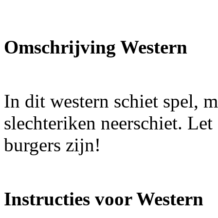
Omschrijving Western
In dit western schiet spel, 
slechteriken neerschiet. Let
burgers zijn!
Instructies voor Western