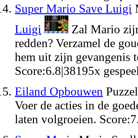
Super Mario Save Luigi
Luigi
Zal Mario zij
redden? Verzamel de goud
hem uit zijn gevangenis t
Score:
6.8
|
38195
x gespee
Eiland Opbouwen
Puzzel
Voer de acties in de goed
laten volgroeien.
Score:
7