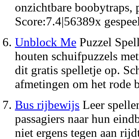
onzichtbare boobytraps, p
Score:
7.4
|
56389
x gespee
Unblock Me
Puzzel Spel
houten schuifpuzzels met 
dit gratis spelletje op. 
afmetingen om het rode b
Bus rijbewijs
Leer spelle
passagiers naar hun eind
niet ergens tegen aan rij