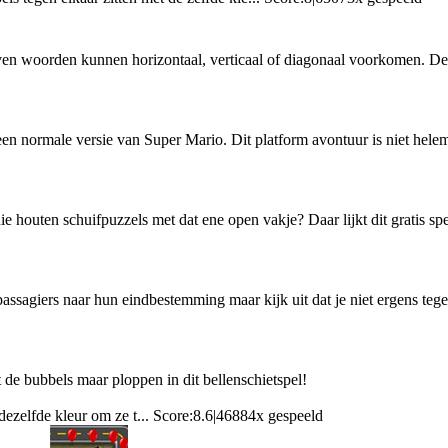
n woorden kunnen horizontaal, verticaal of diagonaal voorkomen. De
een normale versie van Super Mario. Dit platform avontuur is niet helem
e houten schuifpuzzels met dat ene open vakje? Daar lijkt dit gratis s
assagiers naar hun eindbestemming maar kijk uit dat je niet ergens tege
 de bubbels maar ploppen in dit bellenschietspel!
dezelfde kleur om ze t...
Score:
8.6
|
46884
x gespeeld