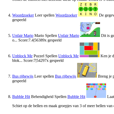
Woordzoeker
Leer spellen
Woordzoeker
De gegeve
gespeeld
Unfair Mario
Mario Spellen
Unfair Mario
Dit is g
o...
Score:
7.4
|
56389
x gespeeld
Unblock Me
Puzzel Spellen
Unblock Me
Ken je di
blok...
Score:
7
|
54297
x gespeeld
Bus rijbewijs
Leer spellen
Bus rijbewijs
Breng je p
gespeeld
Bubble Hit
Behendigheid Spellen
Bubble Hit
Laat
Schiet op de bellen en maak groepjes van 3 of meer bellen van 