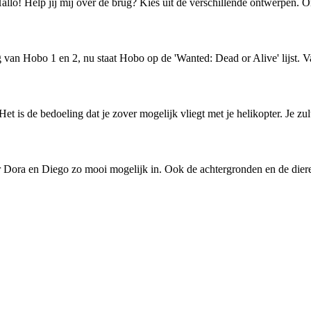
llo! Help jij mij over de brug? Kies uit de verschillende ontwerpen. 
 van Hobo 1 en 2, nu staat Hobo op de 'Wanted: Dead or Alive' lijst. Val
Het is de bedoeling dat je zover mogelijk vliegt met je helikopter. Je zu
Dora en Diego zo mooi mogelijk in. Ook de achtergronden en de dieren 