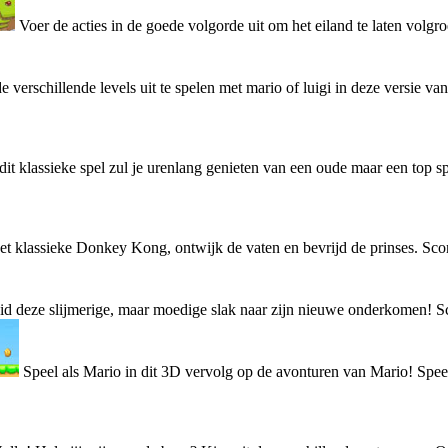
Voer de acties in de goede volgorde uit om het eiland te laten volgr
e verschillende levels uit te spelen met mario of luigi in deze versie 
dit klassieke spel zul je urenlang genieten van een oude maar een top 
t klassieke Donkey Kong, ontwijk de vaten en bevrijd de prinses.
Sco
d deze slijmerige, maar moedige slak naar zijn nieuwe onderkomen!
S
Speel als Mario in dit 3D vervolg op de avonturen van Mario! Speel