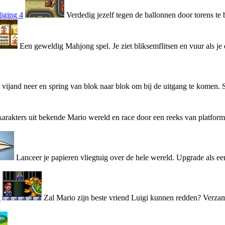
iging 4
Verdedig jezelf tegen de ballonnen door torens t
Een geweldig Mahjong spel. Je ziet bliksemflitsen en vuur als je 
 vijand neer en spring van blok naar blok om bij de uitgang te komen.
karakters uit bekende Mario wereld en race door een reeks van platform 
Lanceer je papieren vliegtuig over de hele wereld. Upgrade als ee
i
Zal Mario zijn beste vriend Luigi kunnen redden? Verzame