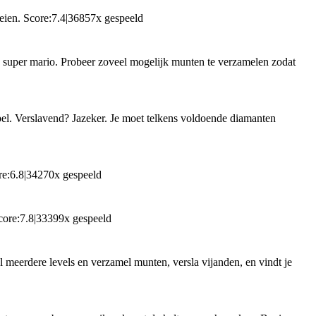
oeien.
Score:
7.4
|
36857
x gespeeld
van super mario. Probeer zoveel mogelijk munten te verzamelen zodat
spel. Verslavend? Jazeker. Je moet telkens voldoende diamanten
re:
6.8
|
34270
x gespeeld
core:
7.8
|
33399
x gespeeld
 meerdere levels en verzamel munten, versla vijanden, en vindt je