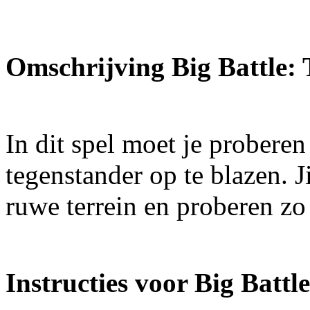
Omschrijving Big Battle:
In dit spel moet je proberen
tegenstander op te blazen. J
ruwe terrein en proberen zo 
Instructies voor Big Battl