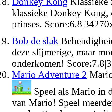
Donkey Kong
Klassieke 
klassieke Donkey Kong, o
prinses.
Score:
6.8
|
34270
Bob de slak
Behendighei
deze slijmerige, maar mo
onderkomen!
Score:
7.8
|
3
Mario Adventure 2
Mario
Speel als Mario in 
van Mario! Speel meerder