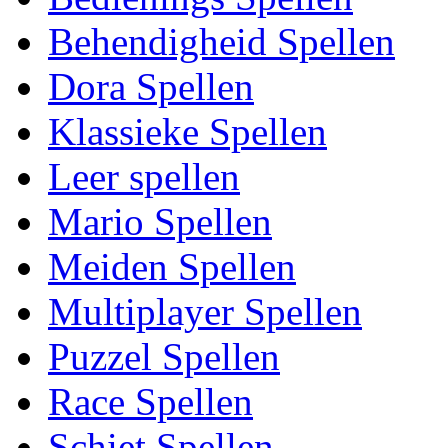
Behendigheid Spellen
Dora Spellen
Klassieke Spellen
Leer spellen
Mario Spellen
Meiden Spellen
Multiplayer Spellen
Puzzel Spellen
Race Spellen
Schiet Spellen