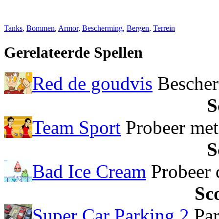
Tanks
,
Bommen
,
Armor
,
Bescherming
,
Bergen
,
Terrein
Gerelateerde Spellen
Red de goudvis
Bescherm
S
Team Sport
Probeer met 
S
Bad Ice Cream
Probeer d
Sc
Super Car Parking 2
Par