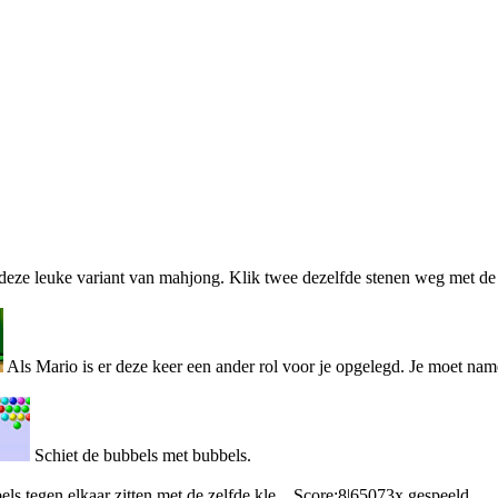
deze leuke variant van mahjong. Klik twee dezelfde stenen weg met de m
Als Mario is er deze keer een ander rol voor je opgelegd. Je moet nam
Schiet de bubbels met bubbels.
ls tegen elkaar zitten met de zelfde kle...
Score:
8
|
65073
x gespeeld