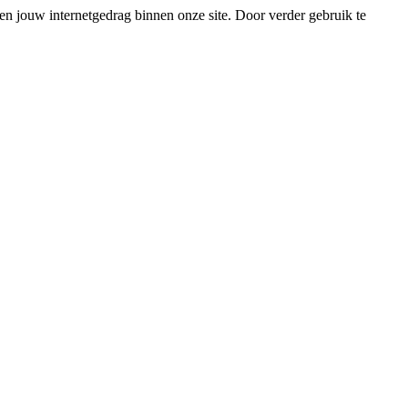
en jouw internetgedrag binnen onze site. Door verder gebruik te