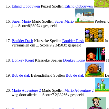
Eiland Opbouwen
Puzzel Spellen
Eiland Opbouwen
Super Mario
Mario Spellen
Super Mario
Probeer d
je...
Score:
8
|
36074
x gespeeld
Boulder Dash
Klassieke Spellen
Boulder Dash
In 
verzamelen om ...
Score:
9.2
|
34503
x gespeeld
Donkey Kong
Klassieke Spellen
Donkey Kong
He
Bob de slak
Behendigheid Spellen
Bob de slak
Lei
Mario Adventure 2
Mario Spellen
Mario Adventure 2
weg door allerlei ...
Score:
7.2
|
33266
x gespeeld