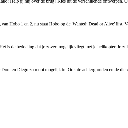
llo! Help jij mij over de brug? Kies uit de verschillende ontwerpen. 
 van Hobo 1 en 2, nu staat Hobo op de 'Wanted: Dead or Alive' lijst. Val
Het is de bedoeling dat je zover mogelijk vliegt met je helikopter. Je zu
Dora en Diego zo mooi mogelijk in. Ook de achtergronden en de dieren 