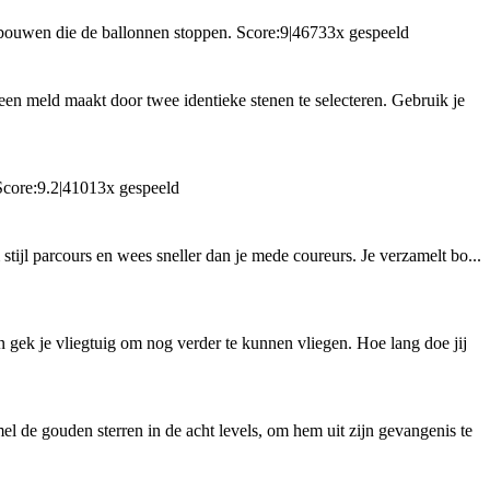
e bouwen die de ballonnen stoppen.
Score:
9
|
46733
x gespeeld
een meld maakt door twee identieke stenen te selecteren. Gebruik je
Score:
9.2
|
41013
x gespeeld
stijl parcours en wees sneller dan je mede coureurs. Je verzamelt bo...
n gek je vliegtuig om nog verder te kunnen vliegen. Hoe lang doe jij
l de gouden sterren in de acht levels, om hem uit zijn gevangenis te