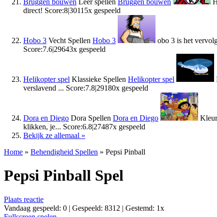
Bruggen bouwen
Leer spellen
Bruggen bouwen
Ha
direct!
Score:
8
|
30115
x gespeeld
Hobo 3
Vecht Spellen
Hobo 3
obo 3 is het vervolg
Score:
7.6
|
29643
x gespeeld
Helikopter spel
Klassieke Spellen
Helikopter spel
verslavend ...
Score:
7.8
|
29180
x gespeeld
Dora en Diego
Dora Spellen
Dora en Diego
Kleur 
klikken, je...
Score:
6.8
|
27487
x gespeeld
Bekijk ze allemaal »
Home
»
Behendigheid Spellen
»
Pepsi Pinball
Pepsi Pinball Spel
Plaats reactie
Vandaag gespeeld:
0 |
Gespeeld:
8312 |
Gestemd:
1x
Fullscreen spelen