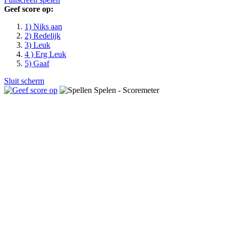
Geef score op:
1) Niks aan
2) Redelijk
3) Leuk
4 ) Erg Leuk
5) Gaaf
Sluit scherm