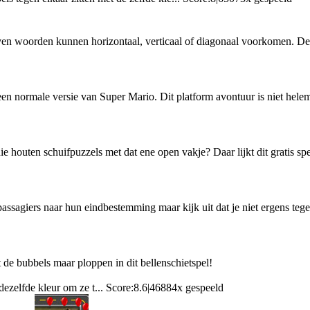
n woorden kunnen horizontaal, verticaal of diagonaal voorkomen. De
een normale versie van Super Mario. Dit platform avontuur is niet helem
e houten schuifpuzzels met dat ene open vakje? Daar lijkt dit gratis s
assagiers naar hun eindbestemming maar kijk uit dat je niet ergens tege
 de bubbels maar ploppen in dit bellenschietspel!
dezelfde kleur om ze t...
Score:
8.6
|
46884
x gespeeld