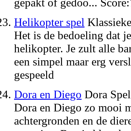
gepakt of gedoo...
Score:
Helikopter spel
Klassieke
Het is de bedoeling dat j
helikopter. Je zult alle b
een simpel maar erg versl
gespeeld
Dora en Diego
Dora Spel
Dora en Diego zo mooi m
achtergronden en de diere