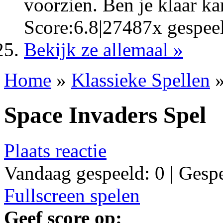
voorzien. Ben je klaar kan
Score:
6.8
|
27487
x gespee
Bekijk ze allemaal »
Home
»
Klassieke Spellen
Space Invaders Spel
Plaats reactie
Vandaag gespeeld:
0 |
Gespe
Fullscreen spelen
Geef score op: