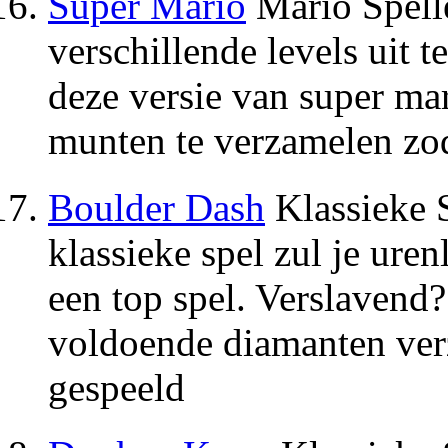
Super Mario
Mario Spell
verschillende levels uit t
deze versie van super ma
munten te verzamelen zod
Boulder Dash
Klassieke 
klassieke spel zul je ure
een top spel. Verslavend?
voldoende diamanten ver
gespeeld