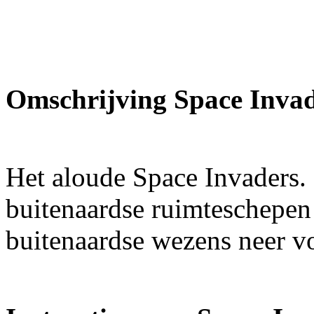
Omschrijving Space Inva
Het aloude Space Invaders.
buitenaardse ruimteschepen 
buitenaardse wezens neer vo