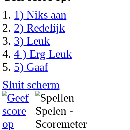
1) Niks aan
2) Redelijk
3) Leuk
4 ) Erg Leuk
5) Gaaf
Sluit scherm