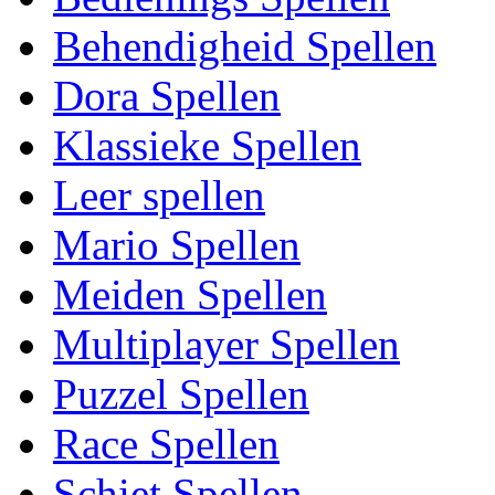
Behendigheid Spellen
Dora Spellen
Klassieke Spellen
Leer spellen
Mario Spellen
Meiden Spellen
Multiplayer Spellen
Puzzel Spellen
Race Spellen
Schiet Spellen