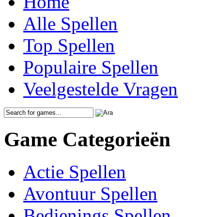
Home
Alle Spellen
Top Spellen
Populaire Spellen
Veelgestelde Vragen
Game Categorieën
Actie Spellen
Avontuur Spellen
Bedienings Spellen