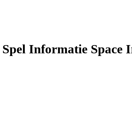
Spel Informatie Space 