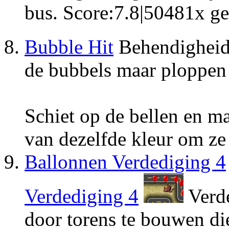
bus.
Score:
7.8
|
50481
x ge
Bubble Hit
Behendigheid
de bubbels maar ploppen i
Schiet op de bellen en m
van dezelfde kleur om ze 
Ballonnen Verdediging 4
Verdediging 4
Verde
door torens te bouwen di