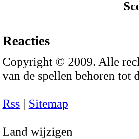
Sc
Reacties
Copyright © 2009. Alle rec
van de spellen behoren tot 
Rss
|
Sitemap
Land wijzigen