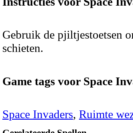
Instructies voor Space In
Gebruik de pjiltjestoetsen 
schieten.
Game tags voor Space Inv
Space Invaders
,
Ruimte we
Gerelateerde Spellen