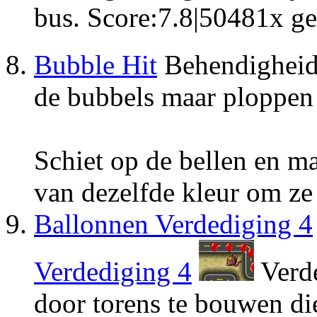
bus.
Score:
7.8
|
50481
x ge
Bubble Hit
Behendigheid
de bubbels maar ploppen i
Schiet op de bellen en m
van dezelfde kleur om ze 
Ballonnen Verdediging 4
Verdediging 4
Verde
door torens te bouwen di