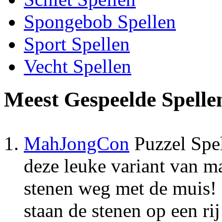
Spongebob Spellen
Sport Spellen
Vecht Spellen
Meest Gespeelde Spelle
MahJongCon
Puzzel Spe
deze leuke variant van m
stenen weg met de muis! 
staan de stenen op een ri