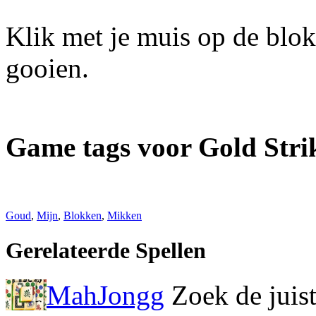
Klik met je muis op de blok
gooien.
Game tags voor Gold Stri
Goud
,
Mijn
,
Blokken
,
Mikken
Gerelateerde Spellen
MahJongg
Zoek de juist