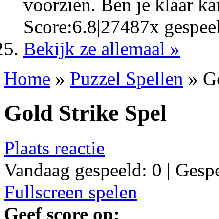
voorzien. Ben je klaar kan
Score:
6.8
|
27487
x gespee
Bekijk ze allemaal »
Home
»
Puzzel Spellen
»
G
Gold Strike Spel
Plaats reactie
Vandaag gespeeld:
0 |
Gespe
Fullscreen spelen
Geef score op: