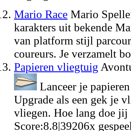
Mario Race
Mario Spelle
karakters uit bekende Ma
van platform stijl parcou
coureurs. Je verzamelt bo
Papieren vliegtuig
Avontu
Lanceer je papieren 
Upgrade als een gek je v
vliegen. Hoe lang doe jij
Score:
8.8
|
39206
x gespee