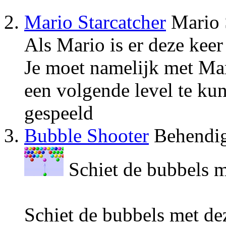
Mario Starcatcher
Mario 
Als Mario is er deze keer
Je moet namelijk met Mar
een volgende level te kun
gespeeld
Bubble Shooter
Behendig
Schiet de bubbels m
Schiet de bubbels met dez