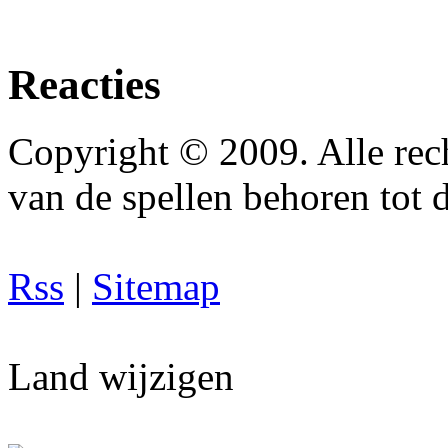
Reacties
Copyright © 2009. Alle rec
van de spellen behoren tot 
Rss
|
Sitemap
Land wijzigen