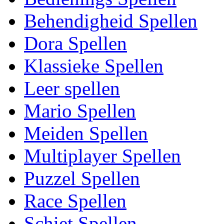
Behendigheid Spellen
Dora Spellen
Klassieke Spellen
Leer spellen
Mario Spellen
Meiden Spellen
Multiplayer Spellen
Puzzel Spellen
Race Spellen
Schiet Spellen