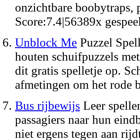
onzichtbare boobytraps, p
Score:
7.4
|
56389
x gespee
Unblock Me
Puzzel Spel
houten schuifpuzzels met 
dit gratis spelletje op. 
afmetingen om het rode b
Bus rijbewijs
Leer spelle
passagiers naar hun eind
niet ergens tegen aan rij