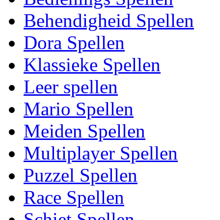
Behendigheid Spellen
Dora Spellen
Klassieke Spellen
Leer spellen
Mario Spellen
Meiden Spellen
Multiplayer Spellen
Puzzel Spellen
Race Spellen
Schiet Spellen