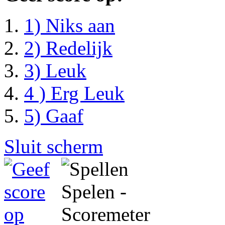
1) Niks aan
2) Redelijk
3) Leuk
4 ) Erg Leuk
5) Gaaf
Sluit scherm