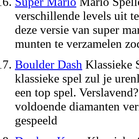
Super Mario
Mario Spell
verschillende levels uit t
deze versie van super ma
munten te verzamelen zod
Boulder Dash
Klassieke 
klassieke spel zul je ure
een top spel. Verslavend?
voldoende diamanten ver
gespeeld