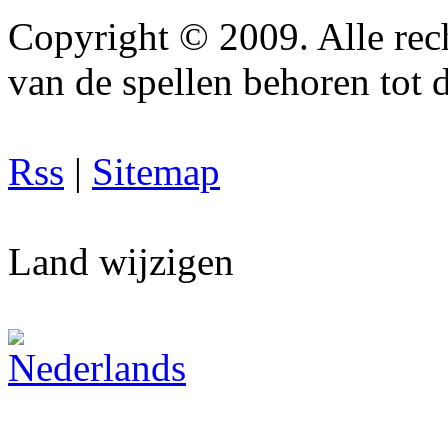
Copyright © 2009. Alle rec
van de spellen behoren tot 
Rss
|
Sitemap
Land wijzigen