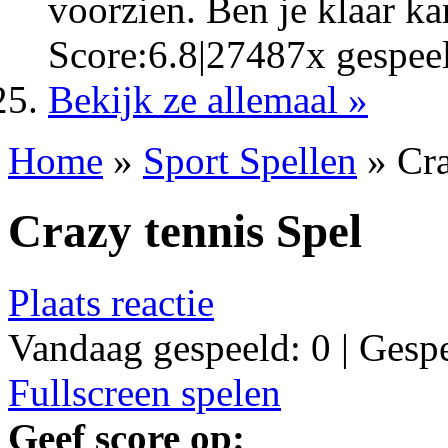
voorzien. Ben je klaar kan
Score:
6.8
|
27487
x gespee
Bekijk ze allemaal »
Home
»
Sport Spellen
»
Cra
Crazy tennis Spel
Plaats reactie
Vandaag gespeeld:
0 |
Gespe
Fullscreen spelen
Geef score op: