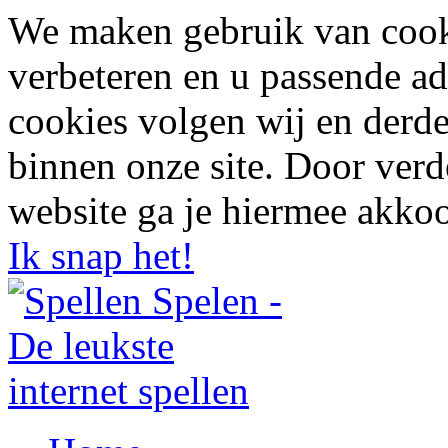
We maken gebruik van cook
verbeteren en u passende ad
cookies volgen wij en derde
binnen onze site. Door ver
website ga je hiermee akko
Ik snap het!