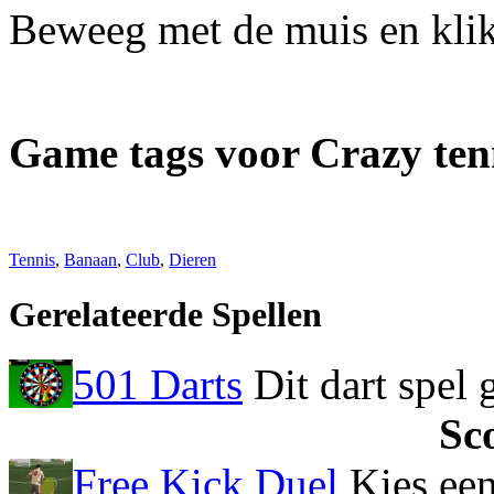
Beweeg met de muis en klik
Game tags voor Crazy ten
Tennis
,
Banaan
,
Club
,
Dieren
Gerelateerde Spellen
501 Darts
Dit dart spel 
Sc
Free Kick Duel
Kies een