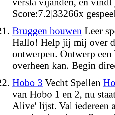
versla vijanden, en vindt 
Score:
7.2
|
33266
x gespee
Bruggen bouwen
Leer sp
Hallo! Help jij mij over 
ontwerpen. Ontwerp een b
overheen kan. Begin dire
Hobo 3
Vecht Spellen
Ho
van Hobo 1 en 2, nu staa
Alive' lijst. Val iedereen 