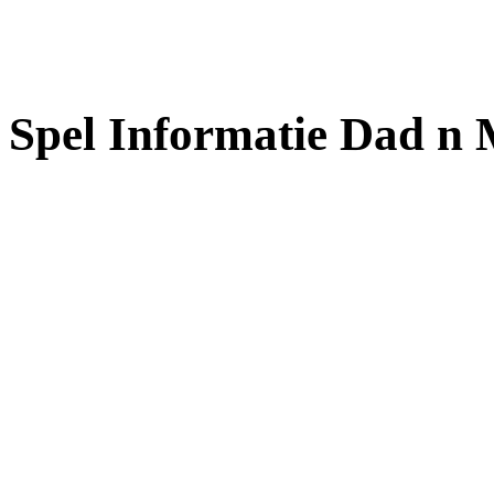
Spel Informatie Dad n