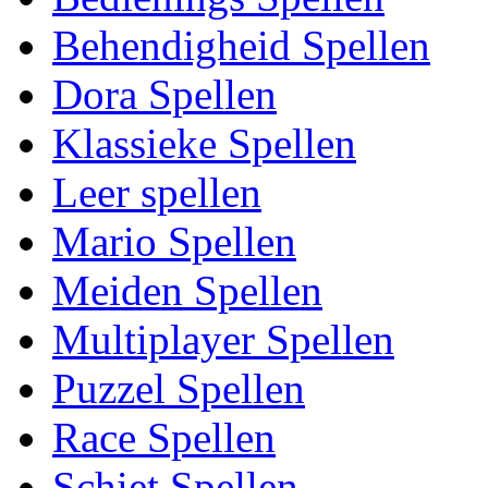
Behendigheid Spellen
Dora Spellen
Klassieke Spellen
Leer spellen
Mario Spellen
Meiden Spellen
Multiplayer Spellen
Puzzel Spellen
Race Spellen
Schiet Spellen