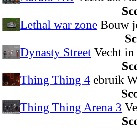
Sc
Lethal war zone
Bouw je
Sc
Dynasty Street
Vecht in 
Sc
Thing Thing 4
ebruik W
Sco
Thing Thing Arena 3
Ve
Sc