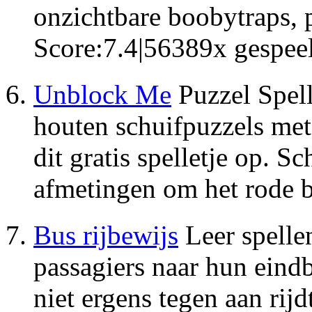
onzichtbare boobytraps, p
Score:
7.4
|
56389
x gespee
Unblock Me
Puzzel Spel
houten schuifpuzzels met 
dit gratis spelletje op. 
afmetingen om het rode b
Bus rijbewijs
Leer spelle
passagiers naar hun eind
niet ergens tegen aan rij