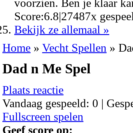
voorzien. Ben je klaar kan
Score:
6.8
|
27487
x gespee
Bekijk ze allemaal »
Home
»
Vecht Spellen
»
Da
Dad n Me Spel
Plaats reactie
Vandaag gespeeld:
0 |
Gespe
Fullscreen spelen
Geef score op: