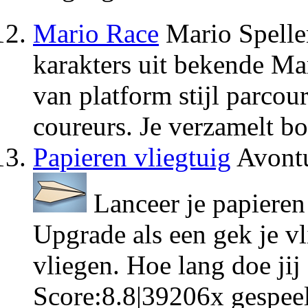
Mario Race
Mario Spelle
karakters uit bekende Ma
van platform stijl parcou
coureurs. Je verzamelt bo
Papieren vliegtuig
Avontu
Lanceer je papieren 
Upgrade als een gek je v
vliegen. Hoe lang doe jij
Score:
8.8
|
39206
x gespee