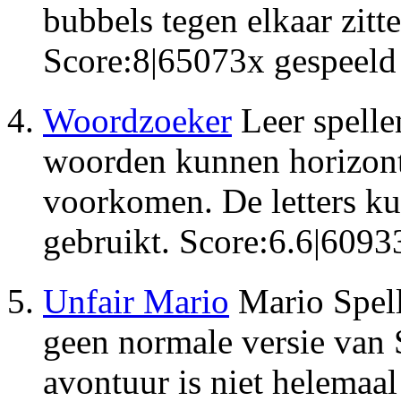
bubbels tegen elkaar zitte
Score:
8
|
65073
x gespeeld
Woordzoeker
Leer spelle
woorden kunnen horizonta
voorkomen. De letters k
gebruikt.
Score:
6.6
|
6093
Unfair Mario
Mario Spel
geen normale versie van 
avontuur is niet helemaal