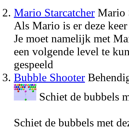
Mario Starcatcher
Mario 
Als Mario is er deze keer
Je moet namelijk met Mar
een volgende level te kun
gespeeld
Bubble Shooter
Behendig
Schiet de bubbels m
Schiet de bubbels met dez