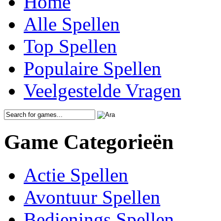
Home
Alle Spellen
Top Spellen
Populaire Spellen
Veelgestelde Vragen
Game Categorieën
Actie Spellen
Avontuur Spellen
Bedienings Spellen