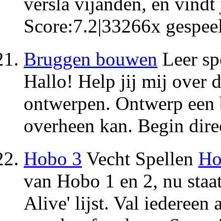
versla vijanden, en vindt 
Score:
7.2
|
33266
x gespee
Bruggen bouwen
Leer sp
Hallo! Help jij mij over 
ontwerpen. Ontwerp een b
overheen kan. Begin dire
Hobo 3
Vecht Spellen
Ho
van Hobo 1 en 2, nu staa
Alive' lijst. Val iedereen 