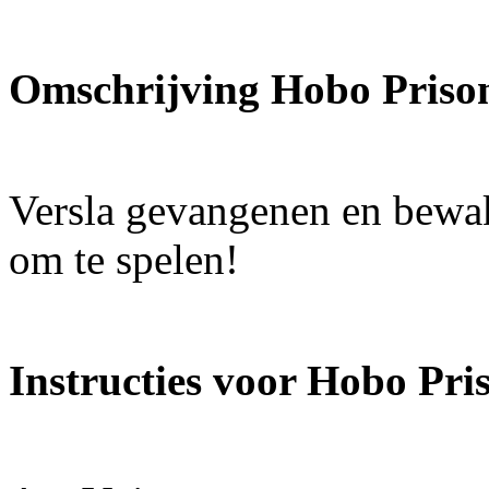
Omschrijving Hobo Priso
Versla gevangenen en bewak
om te spelen!
Instructies voor Hobo Pri