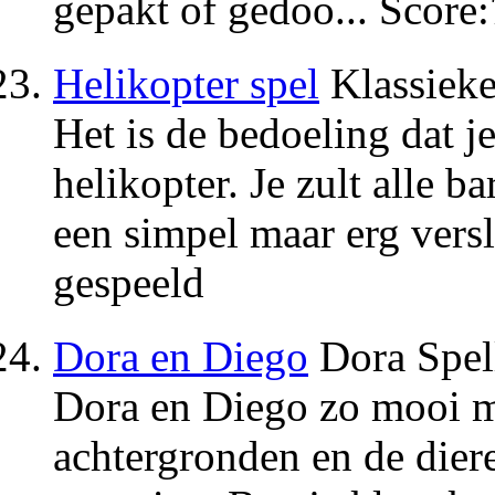
gepakt of gedoo...
Score:
Helikopter spel
Klassieke
Het is de bedoeling dat j
helikopter. Je zult alle b
een simpel maar erg versl
gespeeld
Dora en Diego
Dora Spel
Dora en Diego zo mooi m
achtergronden en de diere