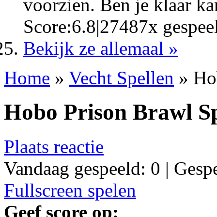
voorzien. Ben je klaar kan
Score:
6.8
|
27487
x gespee
Bekijk ze allemaal »
Home
»
Vecht Spellen
»
Ho
Hobo Prison Brawl S
Plaats reactie
Vandaag gespeeld:
0 |
Gespe
Fullscreen spelen
Geef score op: