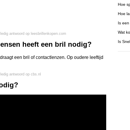
Hoe sp
Hoe l
Is een
.
Wat ko
lledig antwoord op leesbrillenkopen.com
Is Sne
ensen heeft een bril nodig?
aagt een bril of contactlenzen. Op oudere leeftijd
lledig antwoord op cbs.nl
nodig?