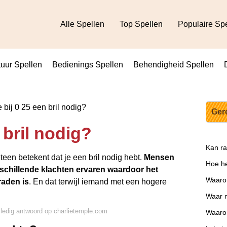
Alle Spellen
Top Spellen
Populaire Sp
uur Spellen
Bedienings Spellen
Behendigheid Spellen
 bij 0 25 een bril nodig?
Ger
 bril nodig?
Kan ra
teen betekent dat je een bril nodig hebt.
Mensen
Hoe he
rschillende klachten ervaren waardoor het
Waaro
raden is
. En dat terwijl iemand met een hogere
Waar m
lledig antwoord op charlietemple.com
Waarom