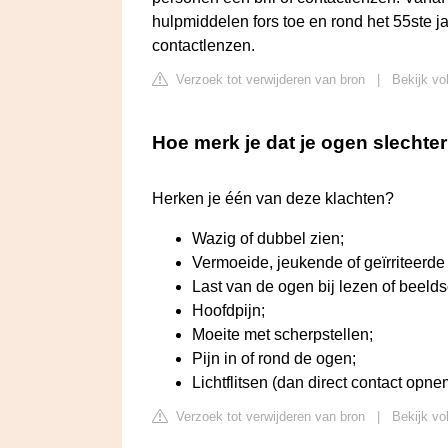
hulpmiddelen fors toe en rond het 55ste ja
contactlenzen.
Verzoek tot verwijderen van bron
|
Bekijk vo
Hoe merk je dat je ogen slechte
Herken je één van deze klachten?
Wazig of dubbel zien;
Vermoeide, jeukende of geïrriteerde
Last van de ogen bij lezen of beel
Hoofdpijn;
Moeite met scherpstellen;
Pijn in of rond de ogen;
Lichtflitsen (dan direct contact opne
Verzoek tot verwijderen van bron
|
Bekijk vo