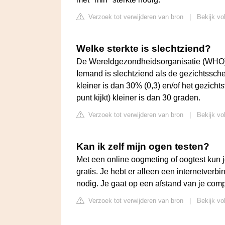
Verzoek tot verwijderen van bron
|
Bekijk vo
Welke sterkte is slechtziend?
De Wereldgezondheidsorganisatie (WHO) h
Iemand is slechtziend als de gezichtssche
kleiner is dan 30% (0,3) en/of het gezichts
punt kijkt) kleiner is dan 30 graden.
Verzoek tot verwijderen van bron
|
Bekijk vo
Kan ik zelf mijn ogen testen?
Met een online oogmeting of oogtest kun je
gratis. Je hebt er alleen een internetve
nodig. Je gaat op een afstand van je comp
Verzoek tot verwijderen van bron
|
Bekijk vo