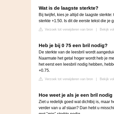
Wat is de laagste sterkte?
Bij twijfel, kies je altijd de laagste sterkt
sterkte +1.50. Is dit de eerste tekst die j
Verzoek tot verwijderen van bron
|
Bekijk vo
Heb je bij 0 75 een bril nodig?
De sterkte van de leesbril wordt aangedui
Naarmate het getal hoger wordt heb je me
het eerst een leesbril nodig hebben, hebb
+0.75.
Verzoek tot verwijderen van bron
|
Bekijk vo
Hoe weet je als je een bril nodig
Ziet u redelijk goed wat dichtbij is, maar
verder van u af staan? Dan hebt u misschie
met "min" sterkte nodig.