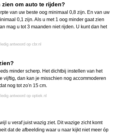
zien om auto te rijden?
rpte van uw beste oog minimaal 0,8 zijn. En van uw
nimaal 0,1 zijn. Als u met 1 oog minder gaat zien
 dan mag u tot 3 maanden niet rijden. U kunt dan het
lledig antwoord op cbr.nl
zien?
eeds minder scherp. Het dichtbij instellen van het
 vijftig, dan kan je misschien nog accommoderen
 dat nog tot zo'n 15 cm.
lledig antwoord op optiek.nl
wijl u veraf juist wazig ziet. Dit wazige zicht komt
eit dat de afbeelding waar u naar kijkt niet meer óp