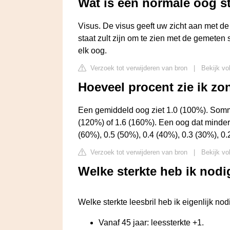
Wat is een normale oog s
Visus. De visus geeft uw zicht aan met de
staat zult zijn om te zien met de gemeten s
elk oog.
Verzoek tot verwijderen van bron
|
Bekijk vo
Hoeveel procent zie ik zon
Een gemiddeld oog ziet 1.0 (100%). Somm
(120%) of 1.6 (160%). Een oog dat minder 
(60%), 0.5 (50%), 0.4 (40%), 0.3 (30%), 0.
Verzoek tot verwijderen van bron
|
Bekijk vo
Welke sterkte heb ik nodi
Welke sterkte leesbril heb ik eigenlijk nod
Vanaf 45 jaar: leessterkte +1.