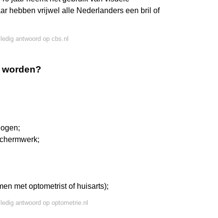
ar hebben vrijwel alle Nederlanders een bril of
lledig antwoord op cbs.nl
r worden?
 ogen;
dschermwerk;
men met optometrist of huisarts);
lledig antwoord op optometrie.nl