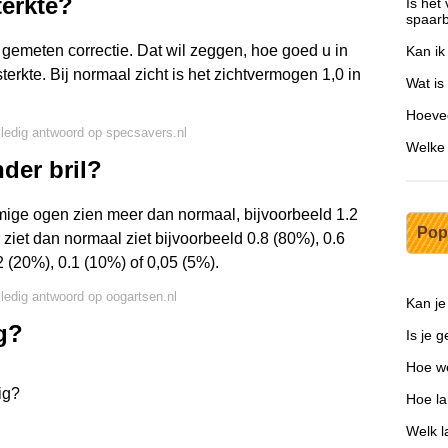
terkte?
Is het
spaar
 gemeten correctie. Dat wil zeggen, hoe goed u in
Kan ik
terkte. Bij normaal zicht is het zichtvermogen 1,0 in
Wat is
Hoeve
lledig antwoord op specsavers.nl
Welke 
der bril?
ige ogen zien meer dan normaal, bijvoorbeeld 1.2
Pop
ziet dan normaal ziet bijvoorbeeld 0.8 (80%), 0.6
2 (20%), 0.1 (10%) of 0,05 (5%).
lledig antwoord op oogartsen.nl
Kan je
g?
Is je 
Hoe we
ig?
Hoe la
Welk l