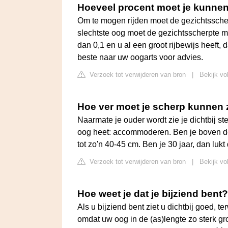
Hoeveel procent moet je kunnen 
Om te mogen rijden moet de gezichtssche
slechtste oog moet de gezichtsscherpte mi
dan 0,1 en u al een groot rijbewijs heeft,
beste naar uw oogarts voor advies.
Verzoek tot verwijderen van bron
|
Bekijk vo
Hoe ver moet je scherp kunnen 
Naarmate je ouder wordt zie je dichtbij st
oog heet: accommoderen. Ben je boven de
tot zo'n 40-45 cm. Ben je 30 jaar, dan lukt
Verzoek tot verwijderen van bron
|
Bekijk vo
Hoe weet je dat je bijziend bent?
Als u bijziend bent ziet u dichtbij goed, ter
omdat uw oog in de (as)lengte zo sterk gro