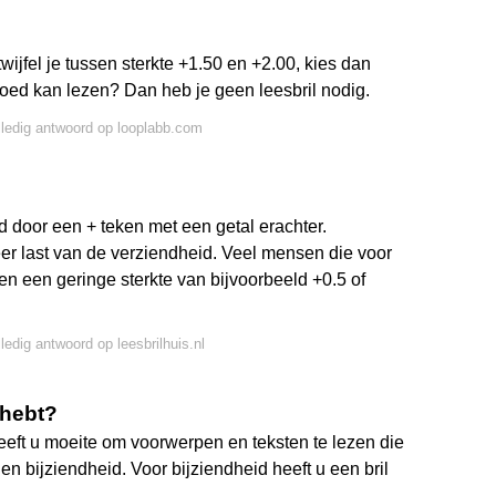
e: twijfel je tussen sterkte +1.50 en +2.00, kies dan
e goed kan lezen? Dan heb je geen leesbril nodig.
lledig antwoord op looplabb.com
d door een + teken met een getal erachter.
er last van de verziendheid. Veel mensen die voor
en een geringe sterkte van bijvoorbeeld +0.5 of
lledig antwoord op leesbrilhuis.nl
 hebt?
 heeft u moeite om voorwerpen en teksten te lezen die
n bijziendheid. Voor bijziendheid heeft u een bril