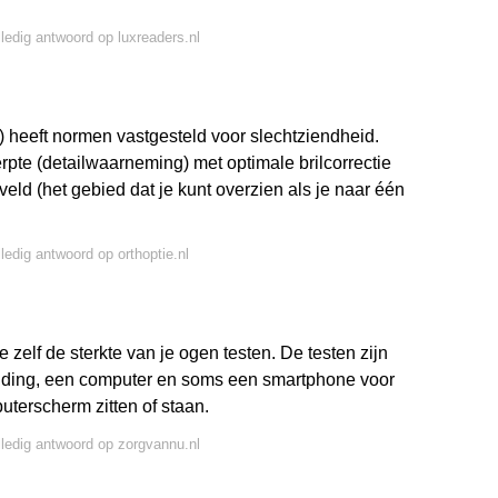
lledig antwoord op luxreaders.nl
eeft normen vastgesteld voor slechtziendheid.
rpte (detailwaarneming) met optimale brilcorrectie
veld (het gebied dat je kunt overzien als je naar één
lledig antwoord op orthoptie.nl
 zelf de sterkte van je ogen testen. De testen zijn
rbinding, een computer en soms een smartphone voor
uterscherm zitten of staan.
lledig antwoord op zorgvannu.nl