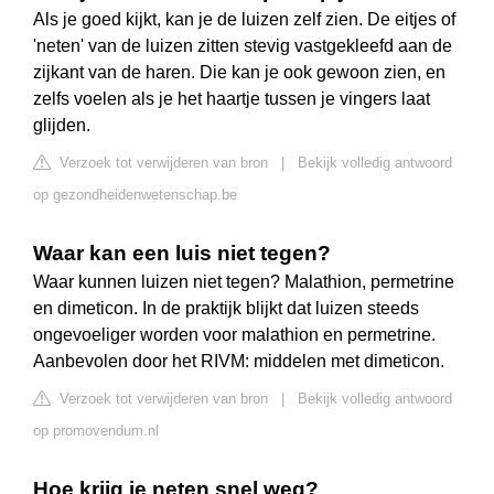
Als je goed kijkt, kan je de luizen zelf zien. De eitjes of
'neten' van de luizen zitten stevig vastgekleefd aan de
zijkant van de haren. Die kan je ook gewoon zien, en
zelfs voelen als je het haartje tussen je vingers laat
glijden.
Verzoek tot verwijderen van bron
|
Bekijk volledig antwoord
op gezondheidenwetenschap.be
Waar kan een luis niet tegen?
Waar kunnen luizen niet tegen? Malathion, permetrine
en dimeticon. In de praktijk blijkt dat luizen steeds
ongevoeliger worden voor malathion en permetrine.
Aanbevolen door het RIVM: middelen met dimeticon.
Verzoek tot verwijderen van bron
|
Bekijk volledig antwoord
op promovendum.nl
Hoe krijg je neten snel weg?