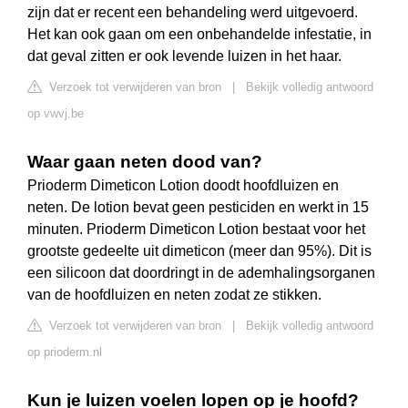
zijn dat er recent een behandeling werd uitgevoerd.
Het kan ook gaan om een onbehandelde infestatie, in
dat geval zitten er ook levende luizen in het haar.
Verzoek tot verwijderen van bron
|
Bekijk volledig antwoord
op vwvj.be
Waar gaan neten dood van?
Prioderm Dimeticon Lotion doodt hoofdluizen en
neten. De lotion bevat geen pesticiden en werkt in 15
minuten. Prioderm Dimeticon Lotion bestaat voor het
grootste gedeelte uit dimeticon (meer dan 95%). Dit is
een silicoon dat doordringt in de ademhalingsorganen
van de hoofdluizen en neten zodat ze stikken.
Verzoek tot verwijderen van bron
|
Bekijk volledig antwoord
op prioderm.nl
Kun je luizen voelen lopen op je hoofd?