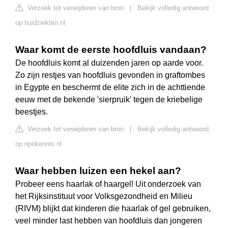
Verzoek tot verwijderen van bron
|
Bekijk volledig antwoord
op huidziekten.nl
Waar komt de eerste hoofdluis vandaan?
De hoofdluis komt al duizenden jaren op aarde voor.
Zo zijn restjes van hoofdluis gevonden in graftombes
in Egypte en beschermt de elite zich in de achttiende
eeuw met de bekende 'sierpruik' tegen de kriebelige
beestjes.
Verzoek tot verwijderen van bron
|
Bekijk volledig antwoord
op npokennis.nl
Waar hebben luizen een hekel aan?
Probeer eens haarlak of haargel! Uit onderzoek van
het Rijksinstituut voor Volksgezondheid en Milieu
(RIVM) blijkt dat kinderen die haarlak of gel gebruiken,
veel minder last hebben van hoofdluis dan jongeren