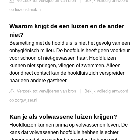
Verzoek tot verwijderen van bron
|
Bekijk volledig antwoord
op luizenkliniek.nl
Waarom krijgt de een luizen en de ander
niet?
Besmetting met de hoofdluis is niet het gevolg van een
onhygiënisch milieu. De hoofdluis heeft geen voorkeur
voor schoon of niet-gewassen haar. Hoofdluizen
kunnen niet springen, vliegen of zwemmen. Alleen
door direct contact kan de hoofdluis zich verspreiden
naar een andere gastheer.
Verzoek tot verwijderen van bron
|
Bekijk volledig antwoord
op zorgwijzer.nl
Kan je als volwassene luizen krijgen?
Hoofdluizen kunnen prima op volwassenen leven. De
kans dat volwassenen hoofdluis hebben is echter
kleiner omdat ze minder haarcontact hebben met