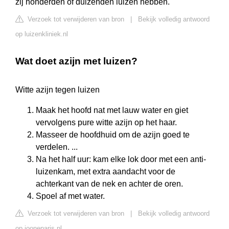
zij honderden of duizenden luizen hebben.
Verzoek tot verwijderen van bron
|
Bekijk volledig antwoord
op luizenkliniek.nl
Wat doet azijn met luizen?
Witte azijn tegen luizen
Maak het hoofd nat met lauw water en giet
vervolgens pure witte azijn op het haar.
Masseer de hoofdhuid om de azijn goed te
verdelen. ...
Na het half uur: kam elke lok door met een anti-
luizenkam, met extra aandacht voor de
achterkant van de nek en achter de oren.
Spoel af met water.
Verzoek tot verwijderen van bron
|
Bekijk volledig antwoord
op jooneparis.nl