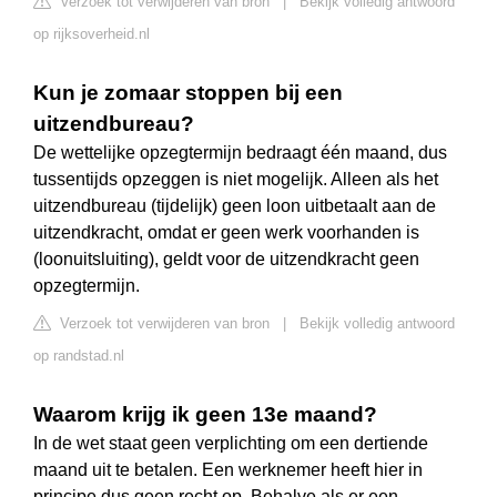
Verzoek tot verwijderen van bron
|
Bekijk volledig antwoord
op rijksoverheid.nl
Kun je zomaar stoppen bij een
uitzendbureau?
De wettelijke opzegtermijn bedraagt één maand, dus
tussentijds opzeggen is niet mogelijk. Alleen als het
uitzendbureau (tijdelijk) geen loon uitbetaalt aan de
uitzendkracht, omdat er geen werk voorhanden is
(loonuitsluiting), geldt voor de uitzendkracht geen
opzegtermijn.
Verzoek tot verwijderen van bron
|
Bekijk volledig antwoord
op randstad.nl
Waarom krijg ik geen 13e maand?
In de wet staat geen verplichting om een dertiende
maand uit te betalen. Een werknemer heeft hier in
principe dus geen recht op. Behalve als er een