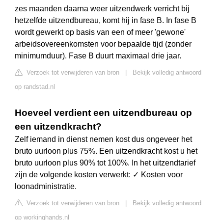
zes maanden daarna weer uitzendwerk verricht bij
hetzelfde uitzendbureau, komt hij in fase B. In fase B
wordt gewerkt op basis van een of meer 'gewone'
arbeidsovereenkomsten voor bepaalde tijd (zonder
minimumduur). Fase B duurt maximaal drie jaar.
Verzoek tot verwijderen van bron
|
Bekijk volledig antwoord
op randstad.nl
Hoeveel verdient een uitzendbureau op
een uitzendkracht?
Zelf iemand in dienst nemen kost dus ongeveer het
bruto uurloon plus 75%. Een uitzendkracht kost u het
bruto uurloon plus 90% tot 100%. In het uitzendtarief
zijn de volgende kosten verwerkt: ✓ Kosten voor
loonadministratie.
Verzoek tot verwijderen van bron
|
Bekijk volledig antwoord
op workinghands.nl