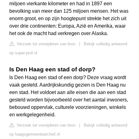
miljoen vierkante kilometer en had in 1897 een
bevolking van meer dan 125 miljoen mensen. Het was
enorm groot, en op zijn hoogtepunt strekte het zich uit
over drie continenten: Europa, Azië en Amerika, waar
het ook de macht had verkregen over Alaska.
Verzoek tot verwijderen van bron
|
Bekijk volledig antwoord
op super-prof.nl
Is Den Haag een stad of dorp?
Is Den Haag een stad of een dorp? Deze vraag wordt
vaak gesteld. Aardrijkskundig gezien is Den Haag nu
een stad. Het voldoet aan alle eisen die aan een stad
gesteld worden bijvoorbeeld over het aantal inwoners,
bebouwd oppervlak, culturele voorzieningen, winkels
en werkgelegenheid.
Verzoek tot verwijderen van bron
|
Bekijk volledig antwoord
op haagsgemeentearchief.nl