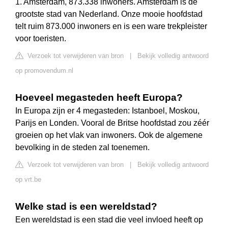
1. Amsterdam, 873.338 inwoners. Amsterdam is de
grootste stad van Nederland. Onze mooie hoofdstad
telt ruim 873.000 inwoners en is een ware trekpleister
voor toeristen.
Verzoek tot verwijderen van bron
|
Bekijk volledig antwoord
op promovendum.nl
Hoeveel megasteden heeft Europa?
In Europa zijn er 4 megasteden: Istanboel, Moskou,
Parijs en Londen. Vooral de Britse hoofdstad zou zéér
groeien op het vlak van inwoners. Ook de algemene
bevolking in de steden zal toenemen.
Verzoek tot verwijderen van bron
|
Bekijk volledig antwoord
op vrt.be
Welke stad is een wereldstad?
Een wereldstad is een stad die veel invloed heeft op