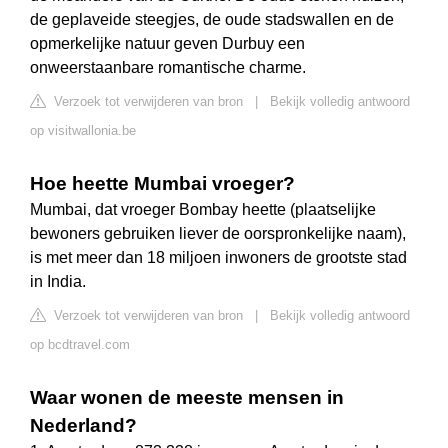
de geplaveide steegjes, de oude stadswallen en de
opmerkelijke natuur geven Durbuy een
onweerstaanbare romantische charme.
Verzoek tot verwijderen van bron
|
Bekijk volledig antwoord
op visitwallonia.be
Hoe heette Mumbai vroeger?
Mumbai, dat vroeger Bombay heette (plaatselijke
bewoners gebruiken liever de oorspronkelijke naam),
is met meer dan 18 miljoen inwoners de grootste stad
in India.
Verzoek tot verwijderen van bron
|
Bekijk volledig antwoord
op bcdtravel.com
Waar wonen de meeste mensen in
Nederland?