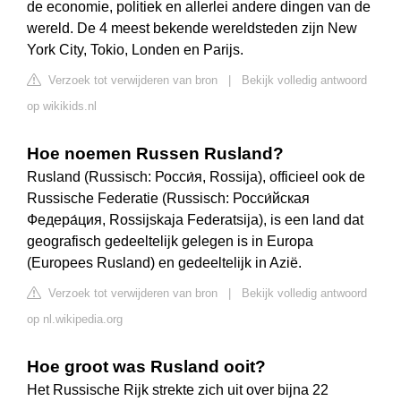
de economie, politiek en allerlei andere dingen van de
wereld. De 4 meest bekende wereldsteden zijn New
York City, Tokio, Londen en Parijs.
Verzoek tot verwijderen van bron
|
Bekijk volledig antwoord
op wikikids.nl
Hoe noemen Russen Rusland?
Rusland (Russisch: Росси́я, Rossija), officieel ook de
Russische Federatie (Russisch: Росси́йская
Федера́ция, Rossijskaja Federatsija), is een land dat
geografisch gedeeltelijk gelegen is in Europa
(Europees Rusland) en gedeeltelijk in Azië.
Verzoek tot verwijderen van bron
|
Bekijk volledig antwoord
op nl.wikipedia.org
Hoe groot was Rusland ooit?
Het Russische Rijk strekte zich uit over bijna 22