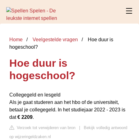
Home
Veelgestelde vragen
Hoe duur is
hogeschool?
Hoe duur is
hogeschool?
Collegegeld en lesgeld
Als je gaat studeren aan het hbo of de universiteit,
betaal je collegegeld. In het studiejaar 2022 - 2023 is
dat
€ 2209
.
Verzoek tot verwijderen van bron
|
Bekijk volledig antwoord
op wijzeringeldzaken.nl