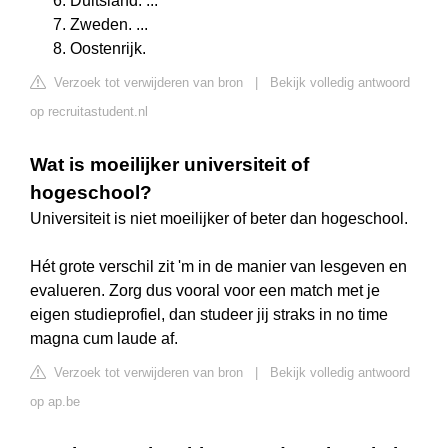
Duitsland. ...
Zweden. ...
Oostenrijk.
Verzoek tot verwijderen van bron
|
Bekijk volledig antwoord
op recruitastudent.nl
Wat is moeilijker universiteit of
hogeschool?
Universiteit is niet moeilijker of beter dan hogeschool.
Hét grote verschil zit 'm in de manier van lesgeven en
evalueren. Zorg dus vooral voor een match met je
eigen studieprofiel, dan studeer jij straks in no time
magna cum laude af.
Verzoek tot verwijderen van bron
|
Bekijk volledig antwoord
op ap.be