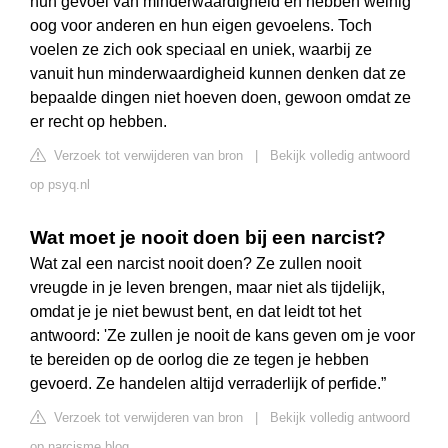
hun gevoel van minderwaardigheid en hebben weinig
oog voor anderen en hun eigen gevoelens. Toch
voelen ze zich ook speciaal en uniek, waarbij ze
vanuit hun minderwaardigheid kunnen denken dat ze
bepaalde dingen niet hoeven doen, gewoon omdat ze
er recht op hebben.
Verzoek tot verwijderen van bron
|
Bekijk volledig antwoord
op psyq.nl
Wat moet je nooit doen bij een narcist?
Wat zal een narcist nooit doen? Ze zullen nooit
vreugde in je leven brengen, maar niet als tijdelijk,
omdat je je niet bewust bent, en dat leidt tot het
antwoord: 'Ze zullen je nooit de kans geven om je voor
te bereiden op de oorlog die ze tegen je hebben
gevoerd. Ze handelen altijd verraderlijk of perfide.”
Verzoek tot verwijderen van bron
|
Bekijk volledig antwoord
op narcisme.blog