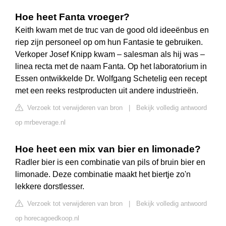
Hoe heet Fanta vroeger?
Keith kwam met de truc van de good old ideeënbus en
riep zijn personeel op om hun Fantasie te gebruiken.
Verkoper Josef Knipp kwam – salesman als hij was –
linea recta met de naam Fanta. Op het laboratorium in
Essen ontwikkelde Dr. Wolfgang Schetelig een recept
met een reeks restproducten uit andere industrieën.
Verzoek tot verwijderen van bron
|
Bekijk volledig antwoord
op mrbeverage.nl
Hoe heet een mix van bier en limonade?
Radler bier is een combinatie van pils of bruin bier en
limonade. Deze combinatie maakt het biertje zo'n
lekkere dorstlesser.
Verzoek tot verwijderen van bron
|
Bekijk volledig antwoord
op horecagoedkoop.nl