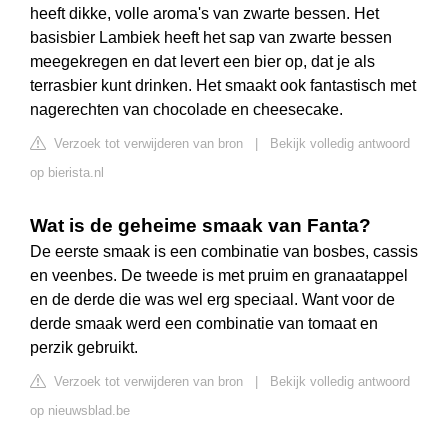
heeft dikke, volle aroma's van zwarte bessen. Het
basisbier Lambiek heeft het sap van zwarte bessen
meegekregen en dat levert een bier op, dat je als
terrasbier kunt drinken. Het smaakt ook fantastisch met
nagerechten van chocolade en cheesecake.
Verzoek tot verwijderen van bron
|
Bekijk volledig antwoord
op bierista.nl
Wat is de geheime smaak van Fanta?
De eerste smaak is een combinatie van bosbes, cassis
en veenbes. De tweede is met pruim en granaatappel
en de derde die was wel erg speciaal. Want voor de
derde smaak werd een combinatie van tomaat en
perzik gebruikt.
Verzoek tot verwijderen van bron
|
Bekijk volledig antwoord
op nieuwsblad.be