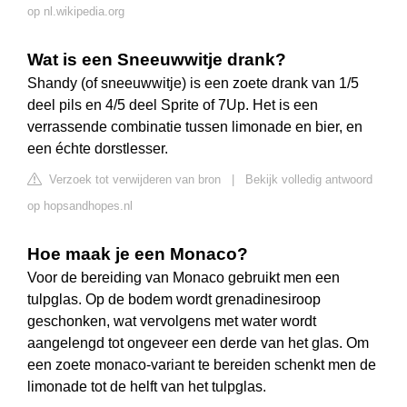
op nl.wikipedia.org
Wat is een Sneeuwwitje drank?
Shandy (of sneeuwwitje) is een zoete drank van 1/5
deel pils en 4/5 deel Sprite of 7Up. Het is een
verrassende combinatie tussen limonade en bier, en
een échte dorstlesser.
Verzoek tot verwijderen van bron
|
Bekijk volledig antwoord
op hopsandhopes.nl
Hoe maak je een Monaco?
Voor de bereiding van Monaco gebruikt men een
tulpglas. Op de bodem wordt grenadinesiroop
geschonken, wat vervolgens met water wordt
aangelengd tot ongeveer een derde van het glas. Om
een zoete monaco-variant te bereiden schenkt men de
limonade tot de helft van het tulpglas.