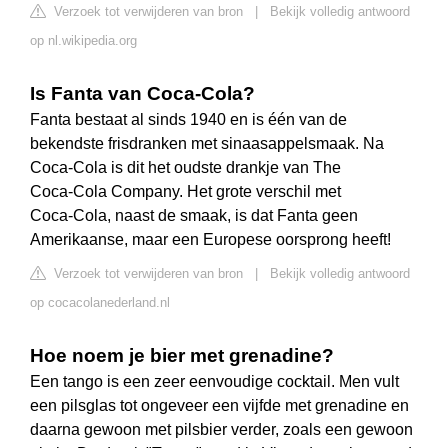
Verzoek tot verwijderen van bron
|
Bekijk volledig antwoord
op nl.wikipedia.org
Is Fanta van Coca-Cola?
Fanta bestaat al sinds 1940 en is één van de
bekendste frisdranken met sinaasappelsmaak. Na
Coca‑Cola is dit het oudste drankje van The
Coca‑Cola Company. Het grote verschil met
Coca‑Cola, naast de smaak, is dat Fanta geen
Amerikaanse, maar een Europese oorsprong heeft!
Verzoek tot verwijderen van bron
|
Bekijk volledig antwoord
op cocacolanederland.nl
Hoe noem je bier met grenadine?
Een tango is een zeer eenvoudige cocktail. Men vult
een pilsglas tot ongeveer een vijfde met grenadine en
daarna gewoon met pilsbier verder, zoals een gewoon