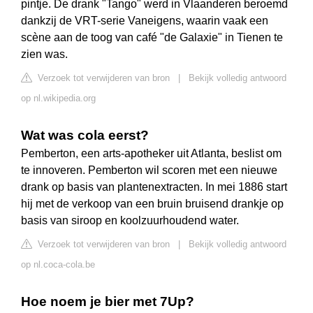
pintje. De drank "Tango" werd in Vlaanderen beroemd
dankzij de VRT-serie Vaneigens, waarin vaak een
scène aan de toog van café "de Galaxie" in Tienen te
zien was.
Verzoek tot verwijderen van bron
|
Bekijk volledig antwoord
op nl.wikipedia.org
Wat was cola eerst?
Pemberton, een arts-apotheker uit Atlanta, beslist om
te innoveren. Pemberton wil scoren met een nieuwe
drank op basis van plantenextracten. In mei 1886 start
hij met de verkoop van een bruin bruisend drankje op
basis van siroop en koolzuurhoudend water.
Verzoek tot verwijderen van bron
|
Bekijk volledig antwoord
op nl.coca-cola.be
Hoe noem je bier met 7Up?