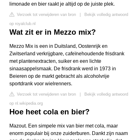
limonade en bier raakt je altijd op de juiste plek.
Verzoek tot verwijderen van bron
|
Bekijk volledig antwoord
op royalclub.nl
Wat zit er in Mezzo mix?
Mezzo Mix is een in Duitsland, Oostenrijk en
Zwitserland verkrijgbare, cafeïnehoudende frisdrank
met plantenextracten, suiker en een lichte
sinaasappelsmaak. De frisdrank werd in 1973 in
Beieren op de markt gebracht als alcoholvrije
sportdrank voor wielrenners.
Verzoek tot verwijderen van bron
|
Bekijk volledig antwoord
op nl.wikipedia.org
Hoe heet cola en bier?
Mazout. Een simpele mix van bier met cola, maar
enorm populair bij onze zuiderburen. Dankt zijn naam