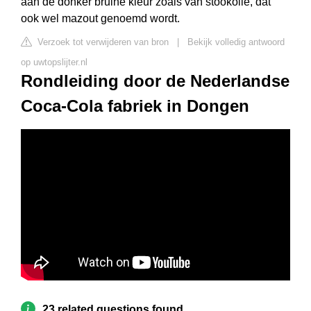
aan de donker bruine kleur zoals van stookolie, dat
ook wel mazout genoemd wordt.
Verzoek tot verwijderen van bron
|
Bekijk volledig antwoord
op uwtopslijter.nl
Rondleiding door de Nederlandse
Coca-Cola fabriek in Dongen
23 related questions found