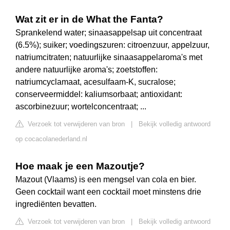
Wat zit er in de What the Fanta?
Sprankelend water; sinaasappelsap uit concentraat
(6.5%); suiker; voedingszuren: citroenzuur, appelzuur,
natriumcitraten; natuurlijke sinaasappelaroma's met
andere natuurlijke aroma's; zoetstoffen:
natriumcyclamaat, acesulfaam-K, sucralose;
conserveermiddel: kaliumsorbaat; antioxidant:
ascorbinezuur; wortelconcentraat; ...
Verzoek tot verwijderen van bron
|
Bekijk volledig antwoord
op cocacolanederland.nl
Hoe maak je een Mazoutje?
Mazout (Vlaams) is een mengsel van cola en bier.
Geen cocktail want een cocktail moet minstens drie
ingrediënten bevatten.
Verzoek tot verwijderen van bron
|
Bekijk volledig antwoord