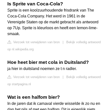
Is Sprite van Coca-Cola?
Sprite is een koolzuurhoudende frisdrank van The
Coca-Cola Company. Het werd in 1961 in de
Verenigde Staten op de markt gebracht als antwoord
op 7Up. Sprite is kleurloos en heeft een lemon-lime-
smaak.
Verzoek tot verwijderen van bron
|
Bekijk volledig antwoord
op nl.wikipedia.org
Hoe heet bier met cola in Duitsland?
ja hier in duitsland noemen ze t n radler.
Verzoek tot verwijderen van bron
|
Bekijk volledig antwoord
op startpagina.nl
Wat is een halfom bier?
In de jaren dat ik carnaval vierde wisselde ik zo nu en
dan het pils af met een halfom. Dit is eigenlijk niets