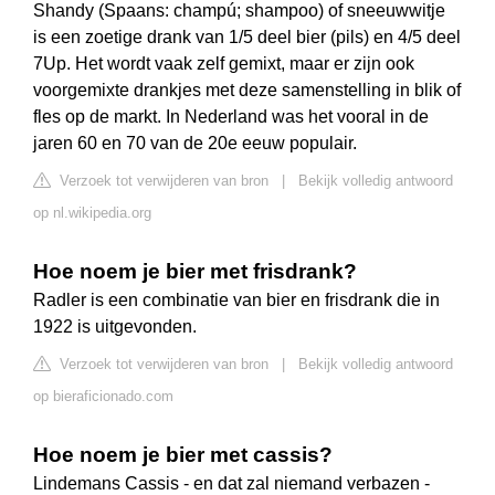
Shandy (Spaans: champú; shampoo) of sneeuwwitje
is een zoetige drank van 1/5 deel bier (pils) en 4/5 deel
7Up. Het wordt vaak zelf gemixt, maar er zijn ook
voorgemixte drankjes met deze samenstelling in blik of
fles op de markt. In Nederland was het vooral in de
jaren 60 en 70 van de 20e eeuw populair.
Verzoek tot verwijderen van bron
|
Bekijk volledig antwoord
op nl.wikipedia.org
Hoe noem je bier met frisdrank?
Radler is een combinatie van bier en frisdrank die in
1922 is uitgevonden.
Verzoek tot verwijderen van bron
|
Bekijk volledig antwoord
op bieraficionado.com
Hoe noem je bier met cassis?
Lindemans Cassis - en dat zal niemand verbazen -