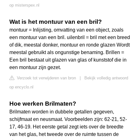
op misterspex.nl
Wat is het montuur van een bril?
montuur = Inlijsting, omvatting van een object, zoals
een montuur van een bril. uilenbril = bril met een breed
of dik, meestal donker, montuur en ronde glazen Wordt
meestal gebruikt als ongunstige benaming. Brillen =
Een bril bestaat uit glazen van glas of kunststof die in
een montuur zijn gezet.
Verzoek tot verwijderen van bron
|
Bekijk volledig antwoord
op encyclo.nl
Hoe werken Brilmaten?
Brilmaten worden in dubbele getallen gegeven,
schijfmaat en neusmaat. Voorbeelden zijn: 62-21, 52-
17, 46-19. Het eerste getal zegt iets over de breedte
van het glas, het tweede over de ruimte tussen de