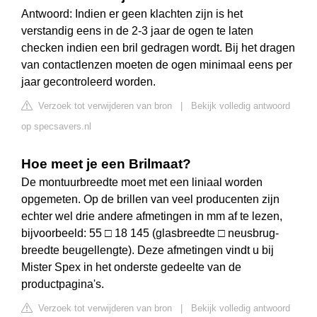
Antwoord: Indien er geen klachten zijn is het
verstandig eens in de 2-3 jaar de ogen te laten
checken indien een bril gedragen wordt. Bij het dragen
van contactlenzen moeten de ogen minimaal eens per
jaar gecontroleerd worden.
Verzoek tot verwijderen van bron
|
Bekijk volledig antwoord
op specsavers.nl
Hoe meet je een Brilmaat?
De montuurbreedte moet met een liniaal worden
opgemeten. Op de brillen van veel producenten zijn
echter wel drie andere afmetingen in mm af te lezen,
bijvoorbeeld: 55 □ 18 145 (glasbreedte □ neusbrug-
breedte beugellengte). Deze afmetingen vindt u bij
Mister Spex in het onderste gedeelte van de
productpagina's.
Verzoek tot verwijderen van bron
|
Bekijk volledig antwoord