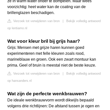
ze in warm water onder te dompelen. Maar wees
voorzichtig: heet water kan de coating van de
brillenglazen beschadigen.
Verzoek tot verwijderen van bron
|
Bekijk volledig antwoord
op lentiamo.nl
Wat voor kleur bril bij grijs haar?
Grijs: Mensen met grijze haren kunnen goed
experimenteren met felle kleuren zoals rood,
marineblauw en groen. Ook een zwart montuur kan
prima. Geel of bruin is meestal niet de beste keuze.
Verzoek tot verwijderen van bron
|
Bekijk volledig antwoord
op hansanders.nl
Wat zijn de perfecte wenkbrauwen?
De ideale wenkbrauwvorm wordt dikwijls bepaald
volgens drie richtlijnen: De afstand tussen je ogen en