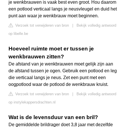
je wenkbrauwen is vaak best even groot. Hou daarom
een potlood verticaal langs je neusvleugel en duid het
punt aan waar je wenkbrauw moet beginnen.
Verzoek tot verwijderen van bron
|
Bekijk volledig antwoord
op libelle.be
Hoeveel ruimte moet er tussen je
wenkbrauwen zitten?
De afstand van je wenkbrauwen moet gelijk zijn aan
de afstand tussen je ogen. Gebruik een potlood en leg
die verticaal langs je neus. Zet een punt met een
oogpotlood waar de potlood de wenkbrauw kruist.
Verzoek tot verwijderen van bron
|
Bekijk volledig antwoord
op instylekappersdrachten.nl
Wat is de levensduur van een bril?
De gemiddelde brildrager doet 3,8 jaar met dezelfde