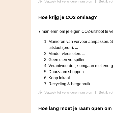
Verzoek tot verwijderen van bron
|
Bekijk vo
Hoe krijg je CO2 omlaag?
7 manieren om je eigen CO2-uitstoot te v
Manieren van vervoer aanpassen. Si
uitstoot (bron). ...
Minder vlees eten. ...
Geen eten verspillen. ...
Verantwoordelijk omgaan met energie
Duurzaam shoppen. ...
Koop lokaal. ...
Recycling & hergebruik.
Verzoek tot verwijderen van bron
|
Bekijk vo
Hoe lang moet je raam open om 