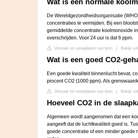
Wat is een normale kool
De Wereldgezondheidsorganisatie (WHO) a
concentraties te vermijden. Bij een bloot
gemiddelde concentratie koolmonoxide in de
overschrijden. Voor 24 uur is dat 6 ppm.
Verzoek tot verwijderen van bron
|
Bekijk vo
Wat is een goed CO2-geha
Een goede kwaliteit binnenlucht bevat, c
procent CO2 (1000 ppm). Als grenswaarde
Verzoek tot verwijderen van bron
|
Bekijk vo
Hoeveel CO2 in de slaap
Algemeen wordt aangenomen dat een kool
aangeeft dat de luchtkwaliteit goed is. 
goede concentratie of een minder goede n