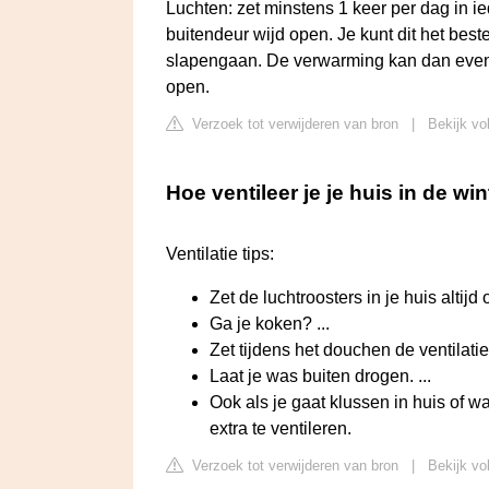
Luchten: zet minstens 1 keer per dag in i
buitendeur wijd open. Je kunt dit het best
slapengaan. De verwarming kan dan even laa
open.
Verzoek tot verwijderen van bron
|
Bekijk vo
Hoe ventileer je je huis in de wi
Ventilatie tips:
Zet de luchtroosters in je huis alti
Ga je koken? ...
Zet tijdens het douchen de ventilati
Laat je was buiten drogen. ...
Ook als je gaat klussen in huis of w
extra te ventileren.
Verzoek tot verwijderen van bron
|
Bekijk vo