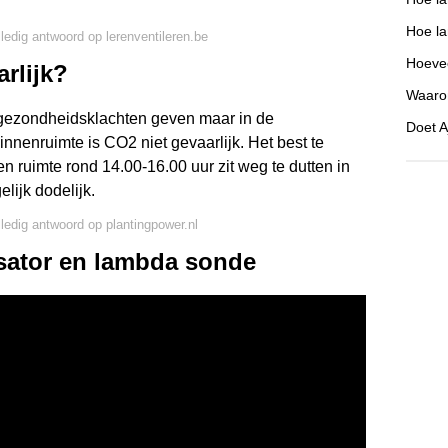
Hoe la
lledig antwoord op lerenventileren.be
Hoeve
rlijk?
Waarom
 gezondheidsklachten geven maar in de
Doet 
innenruimte is CO2 niet gevaarlijk. Het best te
 ruimte rond 14.00-16.00 uur zit weg te dutten in
lijk dodelijk.
lledig antwoord op plantingpower.nl
ysator en lambda sonde