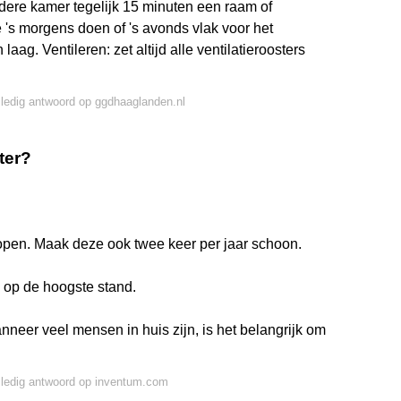
edere kamer tegelijk 15 minuten een raam of
e 's morgens doen of 's avonds vlak voor het
g. Ventileren: zet altijd alle ventilatieroosters
lledig antwoord op ggdhaaglanden.nl
nter?
jd open. Maak deze ook twee keer per jaar schoon.
e op de hoogste stand.
anneer veel mensen in huis zijn, is het belangrijk om
lledig antwoord op inventum.com