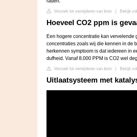
raden.
Verzoek tot verwijderen van bron
|
Bekijk vo
Hoeveel CO2 ppm is gevaa
Een hogere concentratie kan vervelende
concentraties zoals wij die kennen in de b
herkennen symptoom is dat iedereen in een
dufheid. Vanaf 8.000 PPM is CO2 wel dege
Verzoek tot verwijderen van bron
|
Bekijk vo
Uitlaatsysteem met katal