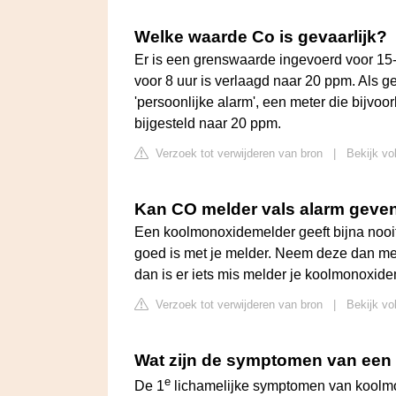
Welke waarde Co is gevaarlijk?
Er is een grenswaarde ingevoerd voor 15
voor 8 uur is verlaagd naar 20 ppm. Als 
'persoonlijke alarm', een meter die bijv
bijgesteld naar 20 ppm.
Verzoek tot verwijderen van bron
|
Bekijk vo
Kan CO melder vals alarm geve
Een koolmonoxidemelder geeft bijna nooit 
goed is met je melder. Neem deze dan mee
dan is er iets mis melder je koolmonoxide
Verzoek tot verwijderen van bron
|
Bekijk vo
Wat zijn de symptomen van een 
e
De 1
lichamelijke symptomen van koolmon