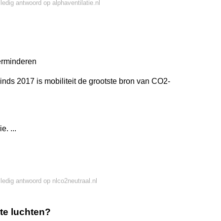
lledig antwoord op alphaventilatie.nl
erminderen
nds 2017 is mobiliteit de grootste bron van CO2-
. ...
lledig antwoord op nlco2neutraal.nl
te luchten?