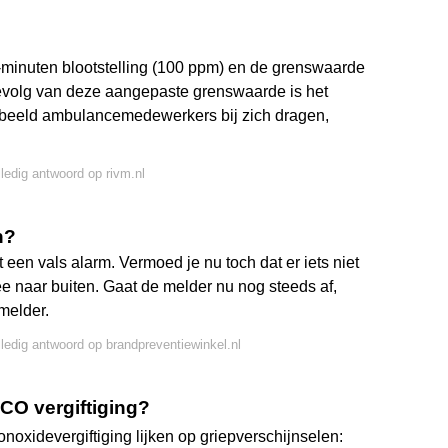
-minuten blootstelling (100 ppm) en de grenswaarde
gevolg van deze aangepaste grenswaarde is het
oorbeeld ambulancemedewerkers bij zich dragen,
lledig antwoord op rivm.nl
n?
een vals alarm. Vermoed je nu toch dat er iets niet
 naar buiten. Gaat de melder nu nog steeds af,
melder.
lledig antwoord op brandpreventiewinkel.nl
CO vergiftiging?
oxidevergiftiging lijken op griepverschijnselen: