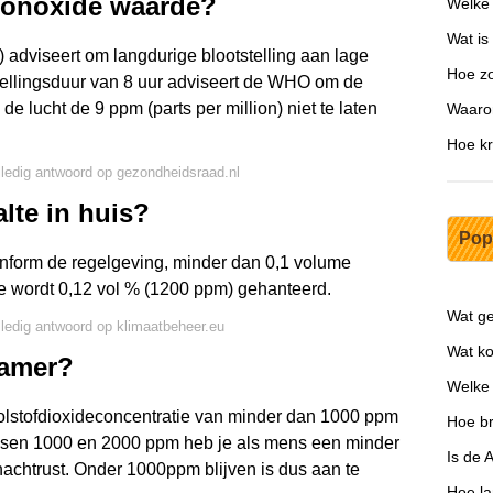
monoxide waarde?
Welke 
Wat is
dviseert om langdurige blootstelling aan lage
Hoe zo
stellingsduur van 8 uur adviseert de WHO om de
 lucht de 9 ppm (parts per million) niet te laten
Waaro
Hoe kr
lledig antwoord op gezondheidsraad.nl
lte in huis?
Pop
onform de regelgeving, minder dan 0,1 volume
 wordt 0,12 vol % (1200 ppm) gehanteerd.
Wat ge
lledig antwoord op klimaatbeheer.eu
Wat ko
kamer?
Welke 
stofdioxideconcentratie van minder dan 1000 ppm
Hoe br
Tussen 1000 en 2000 ppm heb je als mens een minder
Is de 
achtrust. Onder 1000ppm blijven is dus aan te
Hoe la