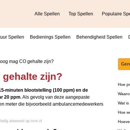
Alle Spellen
Top Spellen
Populaire Sp
uur Spellen
Bedienings Spellen
Behendigheid Spellen
oog mag CO gehalte zijn?
Ger
gehalte zijn?
Hoe pr
5-minuten blootstelling (100 ppm) en de
Waarom
ar 20 ppm
. Als gevolg van deze aangepaste
Wat is
, een meter die bijvoorbeeld ambulancemedewerkers
Hoe we
lledig antwoord op rivm.nl
Hoevee