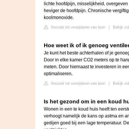
lichte hoofdpijn, misselijkheid, overgeven
heviger de hoofdpijn. Chronische vergifti
koolmonoxide.
Verzoek tot verwijderen van bron
|
Bekijk vo
Hoe weet ik of ik genoeg ventile
Je kunt het beste achterhalen of je genoeg
Door in elke kamer CO2 meters op te hange
meten. Door hiernaast te investeren in ee
optimaliseren.
Verzoek tot verwijderen van bron
|
Bekijk vo
Is het gezond om in een koud h
Wonen in een te koud huis heeft ten eerst
verhoogt namelijk de kans op astma en a
gedijen goed bij een lage temperatuur. Den