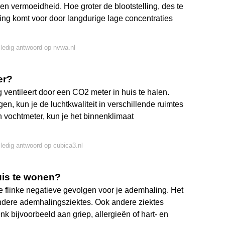
 en vermoeidheid. Hoe groter de blootstelling, des te
ging komt voor door langdurige lage concentraties
lledig antwoord op nvwa.nl
er?
 ventileert door een CO2 meter in huis te halen.
n, kun je de luchtkwaliteit in verschillende ruimtes
n vochtmeter, kun je het binnenklimaat
lledig antwoord op cubica3.nl
uis te wonen?
e flinke negatieve gevolgen voor je ademhaling. Het
ndere ademhalingsziektes. Ook andere ziektes
k bijvoorbeeld aan griep, allergieën of hart- en