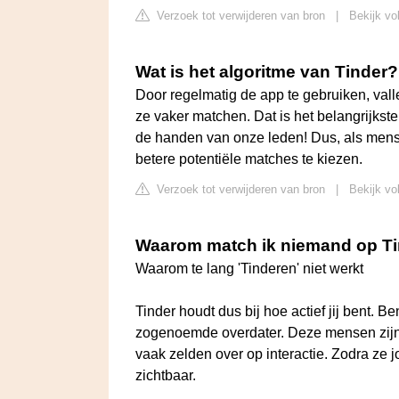
Verzoek tot verwijderen van bron
|
Bekijk vo
Wat is het algoritme van Tinder?
Door regelmatig de app te gebruiken, vall
ze vaker matchen. Dat is het belangrijkste
de handen van onze leden! Dus, als mens
betere potentiële matches te kiezen.
Verzoek tot verwijderen van bron
|
Bekijk vo
Waarom match ik niemand op T
Waarom te lang 'Tinderen' niet werkt
Tinder houdt dus bij hoe actief jij bent. B
zogenoemde overdater. Deze mensen zijn v
vaak zelden over op interactie. Zodra ze j
zichtbaar.