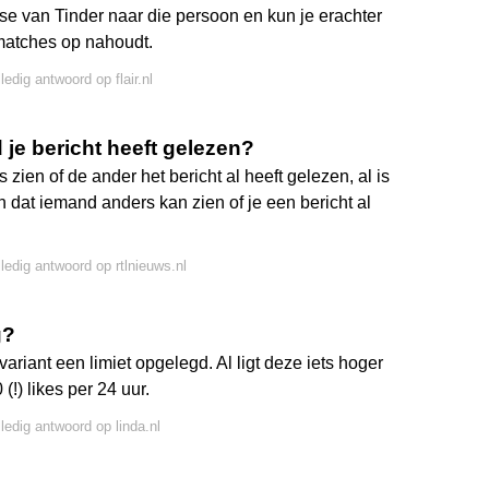
se van Tinder naar die persoon en kun je erachter
matches op nahoudt.
ledig antwoord op flair.nl
 je bericht heeft gelezen?
zien of de ander het bericht al heeft gelezen, al is
n dat iemand anders kan zien of je een bericht al
lledig antwoord op rtlnieuws.nl
g?
ariant een limiet opgelegd. Al ligt deze iets hoger
(!) likes per 24 uur.
lledig antwoord op linda.nl