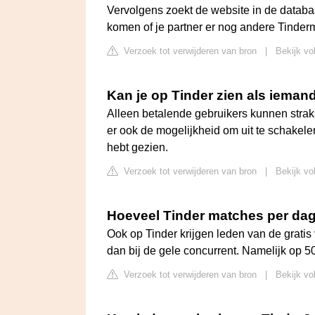
Vervolgens zoekt de website in de databa
komen of je partner er nog andere Tinder
Verzoek tot verwijderen van bron
|
Bekijk vol
Kan je op Tinder zien als iemand
Alleen betalende gebruikers kunnen straks 
er ook de mogelijkheid om uit te schakele
hebt gezien.
Verzoek tot verwijderen van bron
|
Bekijk vo
Hoeveel Tinder matches per da
Ook op Tinder krijgen leden van de gratis v
dan bij de gele concurrent. Namelijk op 50 
Verzoek tot verwijderen van bron
|
Bekijk vo