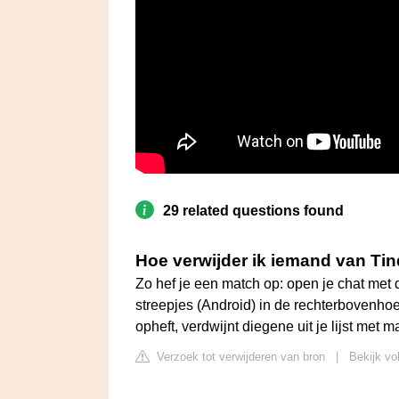
29 related questions found
Hoe verwijder ik iemand van Ti
Zo hef je een match op: open je chat met d
streepjes (Android) in de rechterbovenho
opheft, verdwijnt diegene uit je lijst met m
Verzoek tot verwijderen van bron
|
Bekijk vo