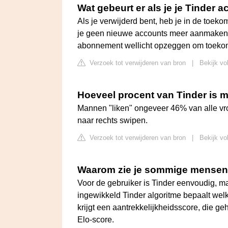
Wat gebeurt er als je je Tinder 
Als je verwijderd bent, heb je in de toek
je geen nieuwe accounts meer aanmaken. 
abonnement wellicht opzeggen om toekom
Verzoek tot verwijderen van bron
|
Bekijk vo
Hoeveel procent van Tinder is 
Mannen "liken" ongeveer 46% van alle vr
naar rechts swipen.
Verzoek tot verwijderen van bron
|
Bekijk vo
Waarom zie je sommige mensen 
Voor de gebruiker is Tinder eenvoudig, maar
ingewikkeld Tinder algoritme bepaalt welke
krijgt een aantrekkelijkheidsscore, die ge
Elo-score.