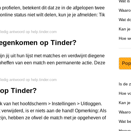
Wat is
profielen, betekent dit dat ze in de afgelopen twee
Waaro
 online status niet wilt delen, kun je je afmelden: Tik
Wat do
.
Kan je
lledig antwoord op help.tinder.com
Hoe wo
tegenkomen op Tinder?
n jij uit hun lijst met matches en verdwijnt diegene
 opheffen van een match een permanente actie. Deze
Pop
lledig antwoord op help.tinder.com
Is de 
 op Tinder?
Hoe vo
Kan je
k van het hoofdscherm > Instellingen > Uitloggen.
 verwijderd, is er niets aan de hand! Opmerking: Als
Waarom
ijn, hebben ze ofwel de match met je opgeheven of
Wat be
Hoevee