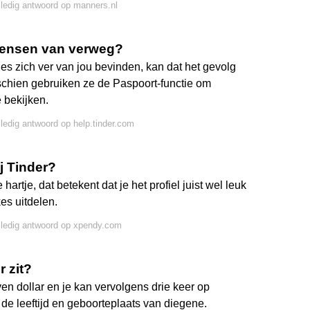
lledig antwoord op manners.nl
 mensen van verweg?
hes zich ver van jou bevinden, kan dat het gevolg
sschien gebruiken ze de Paspoort-functie om
e bekijken.
lledig antwoord op help.tinder.com
j Tinder?
rtje, dat betekent dat je het profiel juist wel leuk
kes uitdelen.
lledig antwoord op xpendy.com
r zit?
ven dollar en je kan vervolgens drie keer op
e leeftijd en geboorteplaats van diegene.