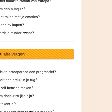
 het mooiste station van Europa?
m een pubquiz?
et roken met je emoties?
 een bv kopen?
rdt je minder zwaar?
ulaire vragen
ziekte osteoporose een progressief?
elt een breuk in je rug?
 zelf benzine maken?
 doet uitstrijkje pijn?
tekent ∩?
l mensen eten te weinig groente?