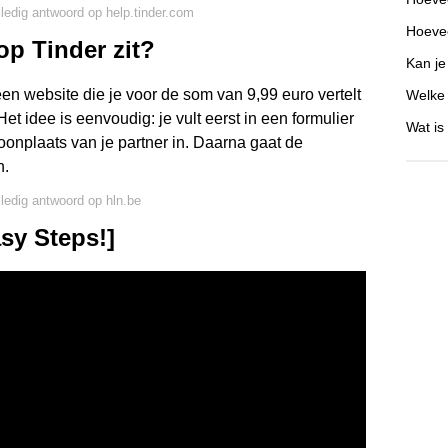
lledig antwoord op help.tinder.com
Hoevee
op Tinder zit?
Kan je
een website die je voor de som van 9,99 euro vertelt
Welke 
Het idee is eenvoudig: je vult eerst in een formulier
Wat is
oonplaats van je partner in. Daarna gaat de
n.
lledig antwoord op hln.be
sy Steps!]