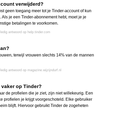
account verwijderd?
omst geen toegang meer tot je Tinder-account of kun
Als je een Tinder-abonnement hebt, moet je je
stige betalingen te voorkomen.
lledig antwoord op help.tinder.com
man?
ouwen, terwijl vrouwen slechts 14% van de mannen
lledig antwoord op magazine.wijzijndurf.nl
vaker op Tinder?
 de profielen die je ziet, zijn niet willekeurig. Een
 profielen je krijgt voorgeschoteld. Elke gebruiker
heim blijft. Hiervoor gebruikt Tinder de zogeheten