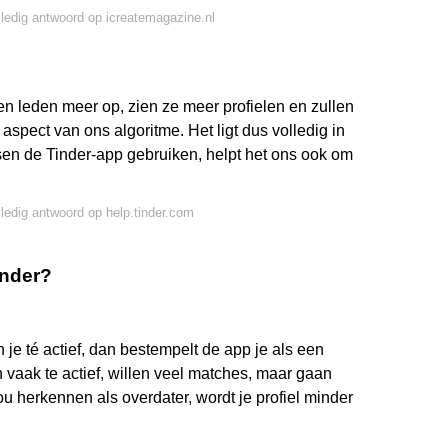
lledig antwoord op icreatemagazine.nl
en leden meer op, zien ze meer profielen en zullen
 aspect van ons algoritme. Het ligt dus volledig in
en de Tinder-app gebruiken, helpt het ons ook om
lledig antwoord op help.tinder.com
inder?
en je té actief, dan bestempelt de app je als een
aak te actief, willen veel matches, maar gaan
ou herkennen als overdater, wordt je profiel minder