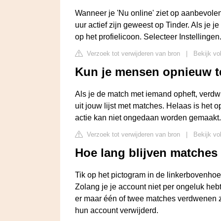
Wanneer je 'Nu online' ziet op aanbevolen 
uur actief zijn geweest op Tinder. Als je je
op het profielicoon. Selecteer Instellingen
Verzoek tot verwijderen van bron
|
Bekijk vo
Kun je mensen opnieuw 
Als je de match met iemand opheft, verdwij
uit jouw lijst met matches. Helaas is het
actie kan niet ongedaan worden gemaakt.
Verzoek tot verwijderen van bron
|
Bekijk vo
Hoe lang blijven matches
Tik op het pictogram in de linkerbovenhoe
Zolang je je account niet per ongeluk hebt
er maar één of twee matches verdwenen z
hun account verwijderd.