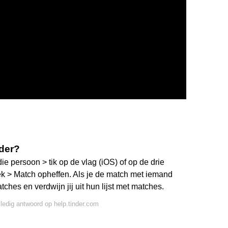
nder?
ie persoon > tik op de vlag (iOS) of op de drie
ek > Match opheffen. Als je de match met iemand
atches en verdwijn jij uit hun lijst met matches.
lledig antwoord op help.tinder.com