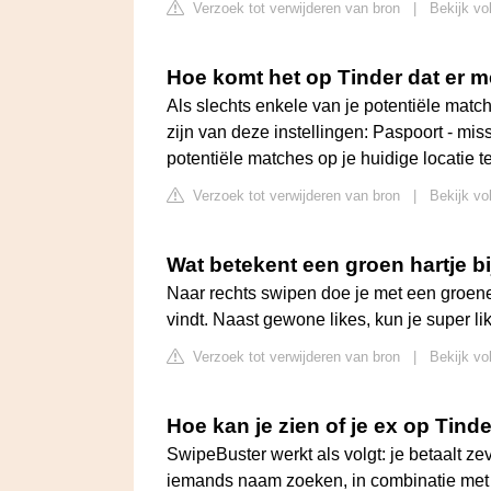
Verzoek tot verwijderen van bron
|
Bekijk vo
Hoe komt het op Tinder dat er
Als slechts enkele van je potentiële matc
zijn van deze instellingen: Paspoort - mi
potentiële matches op je huidige locatie t
Verzoek tot verwijderen van bron
|
Bekijk vo
Wat betekent een groen hartje bi
Naar rechts swipen doe je met een groene ha
vindt. Naast gewone likes, kun je super li
Verzoek tot verwijderen van bron
|
Bekijk vo
Hoe kan je zien of je ex op Tinde
SwipeBuster werkt als volgt: je betaalt ze
iemands naam zoeken, in combinatie met d