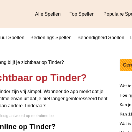
Alle Spellen
Top Spellen
Populaire Sp
uur Spellen
Bedienings Spellen
Behendigheid Spellen
ng blijf je zichtbaar op Tinder?
Ger
ichtbaar op Tinder?
Wat te
nder zijn vrij simpel. Wanneer de app merkt dat je
Hoe ri
ritme ervan uit dat je niet langer geïnteresseerd bent
Kan je
 aan andere Tinderaars.
Kan 11
lledig antwoord op metrotime.be
Wat is
online op Tinder?