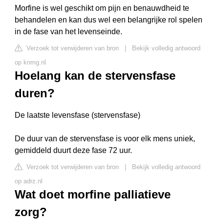
Morfine is wel geschikt om pijn en benauwdheid te
behandelen en kan dus wel een belangrijke rol spelen
in de fase van het levenseinde.
Verzoek tot verwijderen van bron
|
Bekijk volledig antwoord
op knmg.nl
Hoelang kan de stervensfase
duren?
De laatste levensfase (stervensfase)
De duur van de stervensfase is voor elk mens uniek,
gemiddeld duurt deze fase 72 uur.
Verzoek tot verwijderen van bron
|
Bekijk volledig antwoord
op adrz.nl
Wat doet morfine palliatieve
zorg?