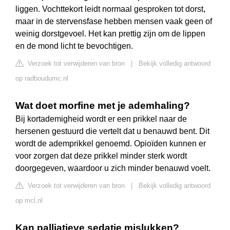
liggen. Vochttekort leidt normaal gesproken tot dorst,
maar in de stervensfase hebben mensen vaak geen of
weinig dorstgevoel. Het kan prettig zijn om de lippen
en de mond licht te bevochtigen.
Verzoek tot verwijderen van bron
|
Bekijk volledig antwoord
op radboudumc.nl
Wat doet morfine met je ademhaling?
Bij kortademigheid wordt er een prikkel naar de
hersenen gestuurd die vertelt dat u benauwd bent. Dit
wordt de ademprikkel genoemd. Opioïden kunnen er
voor zorgen dat deze prikkel minder sterk wordt
doorgegeven, waardoor u zich minder benauwd voelt.
Verzoek tot verwijderen van bron
|
Bekijk volledig antwoord
op mcl.nl
Kan palliatieve sedatie mislukken?