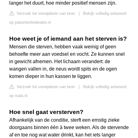
langer het duurt, hoe minder positief mensen zijn.
Verzoek tot verwijderen van bron
|
Bekijk volledig antwoord
op patientenfederatie.nl
Hoe weet je of iemand aan het sterven is?
Mensen die sterven, hebben vaak weinig of geen
behoefte meer aan voedsel en vocht. Ze kunnen snel
in gewicht afnemen. Het lichaam verandert: de
wangen vallen in, de neus wordt spits en de ogen
komen dieper in hun kassen te liggen.
Verzoek tot verwijderen van bron
|
Bekijk volledig antwoord
op isala.nl
Hoe snel gaat versterven?
Afhankelijk van de conditie, sterft een ernstig zieke
doorgaans binnen één à twee weken. Als de stervende
af en toe nog wat water drinkt, kan het iets langer