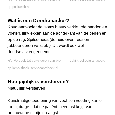
op palliaweb.nl
Wat is een Doodsmasker?
Koud aanvoelende, soms blauw verkleurde handen en
voeten, lijkvlekken aan de achterkant van de benen en
op de rug. Spitse neus (de huid over neus en
jukbeenderen verstrakt). Dit wordt ook wel
doodsmasker genoemd.
Verzoek tot verwijderen van bron
|
Bekijk volledig antwoord
op kennisbank.serviceapotheek.nl
Hoe pijnlijk is versterven?
Natuurlijk versterven
Kunstmatige toediening van vocht en voeding kan er
toe bijdragen dat de patiënt meer last krijgt van
benauwdheid, pijn en angst.