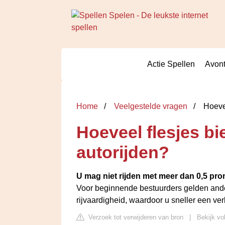
Actie Spellen
Avont
Home
Veelgestelde vragen
Hoevee
Hoeveel flesjes bi
autorijden?
U mag niet rijden met meer dan 0,5 pro
Voor beginnende bestuurders gelden ande
rijvaardigheid, waardoor u sneller een v
Verzoek tot verwijderen van bron
|
Bekijk vo