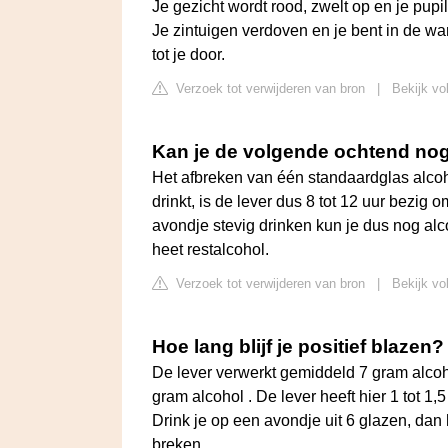
Je gezicht wordt rood, zwelt op en je pupi
Je zintuigen verdoven en je bent in de war
tot je door.
Verzoek tot verwijderen van bron
|
Bekijk vo
Kan je de volgende ochtend no
Het afbreken van één standaardglas alcohol
drinkt, is de lever dus 8 tot 12 uur bezig 
avondje stevig drinken kun je dus nog alc
heet restalcohol.
Verzoek tot verwijderen van bron
|
Bekijk vo
Hoe lang blijf je positief blazen?
De lever verwerkt gemiddeld 7 gram alcoho
gram alcohol . De lever heeft hier 1 tot 1
Drink je op een avondje uit 6 glazen, dan 
breken.