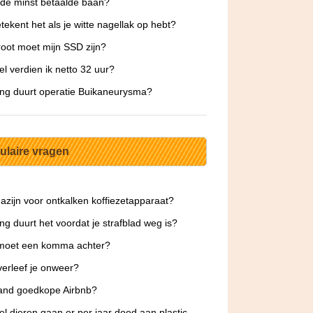
 de minst betaalde baan?
tekent het als je witte nagellak op hebt?
oot moet mijn SSD zijn?
l verdien ik netto 32 uur?
ng duurt operatie Buikaneurysma?
ulaire vragen
azijn voor ontkalken koffiezetapparaat?
ng duurt het voordat je strafblad weg is?
moet een komma achter?
erleef je onweer?
and goedkope Airbnb?
l dieren gaan er per jaar dood aan plastic