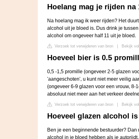
Hoelang mag je rijden na 
Na hoelang mag ik weer rijden? Het duurt
alcohol uit je bloed is. Dus drink je tusse
alcohol om ongeveer half 11 uit je bloed.
Verzoek tot verwijderen van bron
|
Bekijk vo
Hoeveel bier is 0.5 promil
0,5 -1,5 promille (ongeveer 2-5 glazen vo
'aangeschoten', u kunt niet meer veilig aa
(ongeveer 6-9 glazen voor een vrouw, 8-1
absoluut niet meer aan het verkeer deeln
Verzoek tot verwijderen van bron
|
Bekijk vo
Hoeveel glazen alcohol is
Ben je een beginnende bestuurder? Dan ma
alcohol in je bloed hebben als je autorij