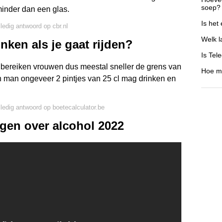
soep?
minder dan een glas.
Is het
lledig antwoord op cbr.nl
Welk l
nken als je gaat rijden?
Is Tel
, bereiken vrouwen dus meestal sneller de grens van
Hoe ma
en man ongeveer 2 pintjes van 25 cl mag drinken en
lledig antwoord op boetecalculator.be
gen over alcohol 2022