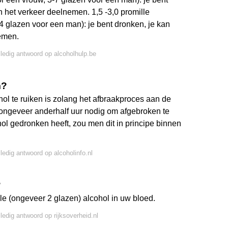
n het verkeer deelnemen. 1,5 -3,0 promille
4 glazen voor een man): je bent dronken, je kan
emen.
lledig antwoord op alcoholhulp.be
m?
hol te ruiken is zolang het afbraakproces aan de
 ongeveer anderhalf uur nodig om afgebroken te
l gedronken heeft, zou men dit in principe binnen
lledig antwoord op alcoholinfo.nl
?
le (ongeveer 2 glazen) alcohol in uw bloed.
lledig antwoord op rijksoverheid.nl