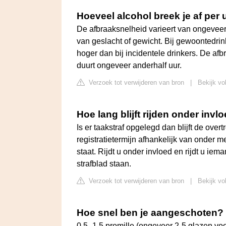
Hoeveel alcohol breek je af per 
De afbraaksnelheid varieert van ongeveer 0
van geslacht of gewicht. Bij gewoontedrin
hoger dan bij incidentele drinkers. De af
duurt ongeveer anderhalf uur.
Verzoek tot verwijderen van bron
|
Bekijk vo
Hoe lang blijft rijden onder invl
Is er taakstraf opgelegd dan blijft de overt
registratietermijn afhankelijk van onder m
staat. Rijdt u onder invloed en rijdt u iema
strafblad staan.
Verzoek tot verwijderen van bron
|
Bekijk vo
Hoe snel ben je aangeschoten?
0,5 -1,5 promille (ongeveer 2-5 glazen vo