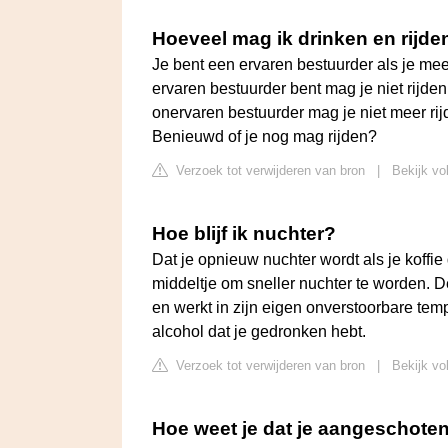
Hoeveel mag ik drinken en rijd
Je bent een ervaren bestuurder als je meer 
ervaren bestuurder bent mag je niet rijden
onervaren bestuurder mag je niet meer rij
Benieuwd of je nog mag rijden?
Verzoek tot verwijderen van bron
|
Bekijk vo
Hoe blijf ik nuchter?
Dat je opnieuw nuchter wordt als je koffie
middeltje om sneller nuchter te worden. De
en werkt in zijn eigen onverstoorbare te
alcohol dat je gedronken hebt.
Verzoek tot verwijderen van bron
|
Bekijk vo
Hoe weet je dat je aangeschote