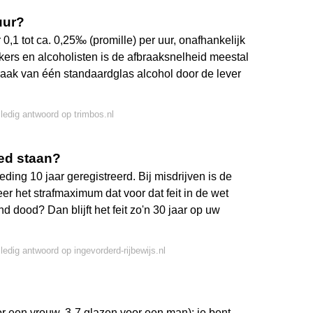
uur?
,1 tot ca. 0,25‰ (promille) per uur, onafhankelijk
kers en alcoholisten is de afbraaksnelheid meestal
braak van één standaardglas alcohol door de lever
lledig antwoord op trimbos.nl
oed staan?
reding 10 jaar geregistreerd. Bij misdrijven is de
eer het strafmaximum dat voor dat feit in de wet
nd dood? Dan blijft het feit zo'n 30 jaar op uw
lledig antwoord op ingevorderd-rijbewijs.nl
or een vrouw, 3-7 glazen voor een man): je bent