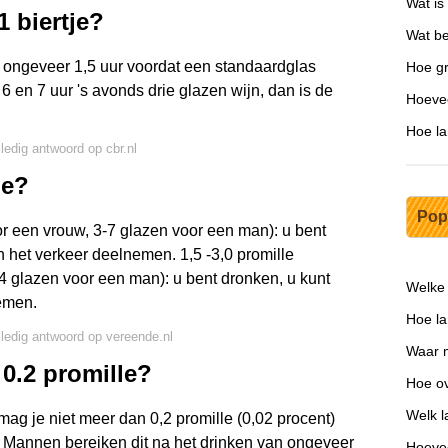
Wat is
1 biertje?
Wat be
 ongeveer 1,5 uur voordat een standaardglas
Hoe gr
n 6 en 7 uur 's avonds drie glazen wijn, dan is de
Hoevee
Hoe la
lledig antwoord op cbr.nl
le?
Pop
or een vrouw, 3-7 glazen voor een man): u bent
n het verkeer deelnemen. 1,5 -3,0 promille
4 glazen voor een man): u bent dronken, u kunt
Welke 
emen.
Hoe la
lledig antwoord op vereende.nl
Waar 
 0.2 promille?
Hoe ov
Welk l
g je niet meer dan 0,2 promille (0,02 procent)
dt. Mannen bereiken dit na het drinken van ongeveer
Hoevee