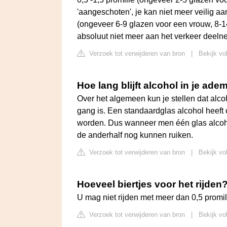
'aangeschoten', je kan niet meer veilig aa
(ongeveer 6-9 glazen voor een vrouw, 8-1
absoluut niet meer aan het verkeer deeln
Verzoek tot verwijderen van bron
|
Bekijk vo
Hoe lang blijft alcohol in je ade
Over het algemeen kun je stellen dat alco
gang is. Een standaardglas alcohol heeft
worden. Dus wanneer men één glas alcoho
de anderhalf nog kunnen ruiken.
Verzoek tot verwijderen van bron
|
Bekijk vo
Hoeveel biertjes voor het rijden
U mag niet rijden met meer dan 0,5 promil
Verzoek tot verwijderen van bron
|
Bekijk vo