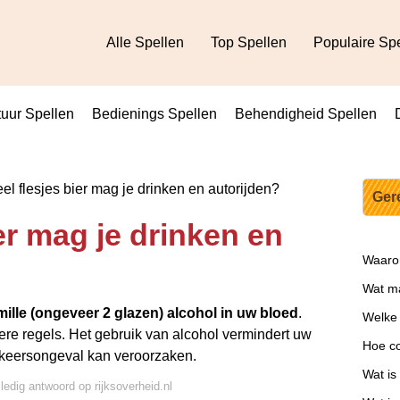
Alle Spellen
Top Spellen
Populaire Sp
uur Spellen
Bedienings Spellen
Behendigheid Spellen
l flesjes bier mag je drinken en autorijden?
Ger
er mag je drinken en
Waarom
Wat ma
mille (ongeveer 2 glazen) alcohol in uw bloed
.
Welke 
re regels. Het gebruik van alcohol vermindert uw
Hoe co
erkeersongeval kan veroorzaken.
Wat is
lledig antwoord op rijksoverheid.nl