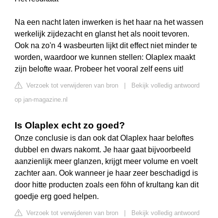
Na een nacht laten inwerken is het haar na het wassen
werkelijk zijdezacht en glanst het als nooit tevoren.
Ook na zo'n 4 wasbeurten lijkt dit effect niet minder te
worden, waardoor we kunnen stellen: Olaplex maakt
zijn belofte waar. Probeer het vooral zelf eens uit!
Verzoek tot verwijderen van bron
|
Bekijk volledig antwoord
op jan-magazine.nl
Is Olaplex echt zo goed?
Onze conclusie is dan ook dat Olaplex haar beloftes
dubbel en dwars nakomt. Je haar gaat bijvoorbeeld
aanzienlijk meer glanzen, krijgt meer volume en voelt
zachter aan. Ook wanneer je haar zeer beschadigd is
door hitte producten zoals een föhn of krultang kan dit
goedje erg goed helpen.
Verzoek tot verwijderen van bron
|
Bekijk volledig antwoord