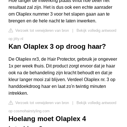
Hoe langer de inwerking plaats vindt hoe beter het
resultaat zal zijn. Het is dus ook een echte aanrader
om Olaplex nummer 3 voor het slapen gaan aan te
brengen en de hele nacht te laten inwerken.
Verzoek tot verwijderen van bron
|
Bekijk volledig antwoord
op jitty.nl
Kan Olaplex 3 op droog haar?
De Olaplex nr3, de Hair Protector, gebruik je ongeveer
1x per week thuis. Dit product zorgt ervoor dat je haar
ook na de behandeling zijn kracht behoudt en dat je
kleur langer mooi zal blijven. Verdeel Olaplex nr. 3 op
handdoekdroog haar en laat zo'n twintig minuten
intrekken.
Verzoek tot verwijderen van bron
|
Bekijk volledig antwoord
op cosmohairstyling.com
Hoelang moet Olaplex 4