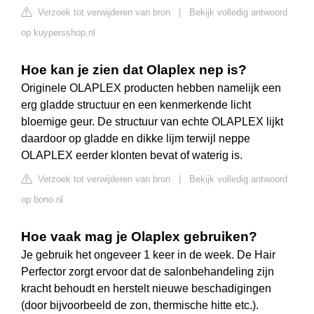
Verzoek tot verwijderen van bron
|
Bekijk volledig antwoord
op kuypersshop.nl
Hoe kan je zien dat Olaplex nep is?
Originele OLAPLEX producten hebben namelijk een
erg gladde structuur en een kenmerkende licht
bloemige geur. De structuur van echte OLAPLEX lijkt
daardoor op gladde en dikke lijm terwijl neppe
OLAPLEX eerder klonten bevat of waterig is.
Verzoek tot verwijderen van bron
|
Bekijk volledig antwoord
op bono.nl
Hoe vaak mag je Olaplex gebruiken?
Je gebruik het ongeveer 1 keer in de week. De Hair
Perfector zorgt ervoor dat de salonbehandeling zijn
kracht behoudt en herstelt nieuwe beschadigingen
(door bijvoorbeeld de zon, thermische hitte etc.).