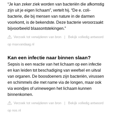
“Je kan zeker ziek worden van bacteriën die afkomstig
zijn uit je eigen lichaam”, vertelt hij. “De e. coli-
bacterie, die bij mensen van nature in de darmen
voorkomt, is de bekendste. Deze bacterie veroorzaakt
bijvoorbeeld blaasontstekingen.”
Verzoek tot verwijderen van bron
|
Bekijk volledig antwoord
op maxvandaag.nl
Kan een infectie naar binnen slaan?
Sepsis is een reactie van het lichaam op een infectie
en kan leiden tot beschadiging van weefsel en uitval
van organen. De boosdoeners zijn bacteriën, virussen
en schimmels die met name via de longen, maar ook
via wondjes of urinewegen het lichaam kunnen
binnenkomen.
Verzoek tot verwijderen van bron
|
Bekijk volledig antwoord
op nos.nl