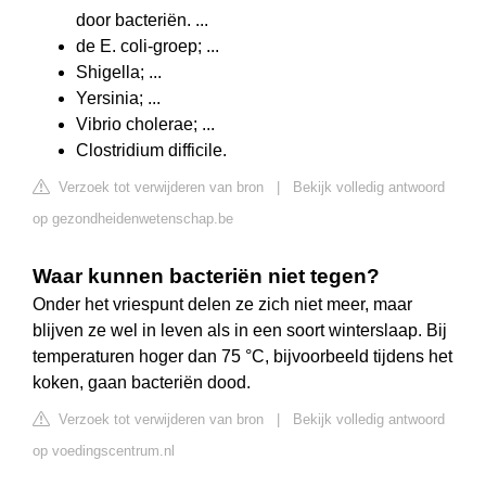
door bacteriën. ...
de E. coli-groep; ...
Shigella; ...
Yersinia; ...
Vibrio cholerae; ...
Clostridium difficile.
Verzoek tot verwijderen van bron
|
Bekijk volledig antwoord
op gezondheidenwetenschap.be
Waar kunnen bacteriën niet tegen?
Onder het vriespunt delen ze zich niet meer, maar
blijven ze wel in leven als in een soort winterslaap. Bij
temperaturen hoger dan 75 °C, bijvoorbeeld tijdens het
koken, gaan bacteriën dood.
Verzoek tot verwijderen van bron
|
Bekijk volledig antwoord
op voedingscentrum.nl