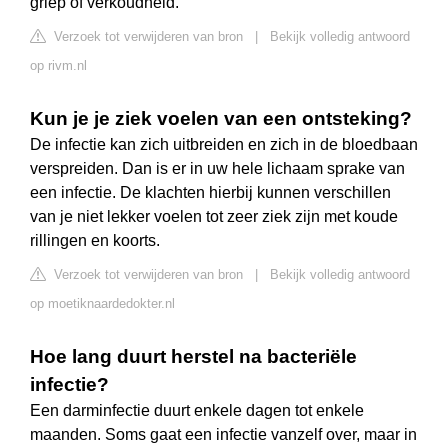
griep of verkoudheid.
Verzoek tot verwijderen van bron
|
Bekijk volledig antwoord
op rivm.nl
Kun je je ziek voelen van een ontsteking?
De infectie kan zich uitbreiden en zich in de bloedbaan
verspreiden. Dan is er in uw hele lichaam sprake van
een infectie. De klachten hierbij kunnen verschillen
van je niet lekker voelen tot zeer ziek zijn met koude
rillingen en koorts.
Verzoek tot verwijderen van bron
|
Bekijk volledig antwoord
op moetiknaardedokter.nl
Hoe lang duurt herstel na bacteriële
infectie?
Een darminfectie duurt enkele dagen tot enkele
maanden. Soms gaat een infectie vanzelf over, maar in