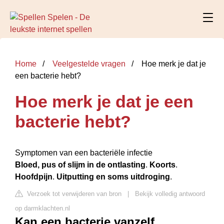
Home
Veelgestelde vragen
Hoe merk je dat je
een bacterie hebt?
Hoe merk je dat je een
bacterie hebt?
Symptomen van een bacteriële infectie
Bloed, pus of slijm in de ontlasting
.
Koorts
.
Hoofdpijn
.
Uitputting en soms uitdroging
.
Verzoek tot verwijderen van bron
|
Bekijk volledig antwoord
op darmklachten.nl
Kan een bacterie vanzelf