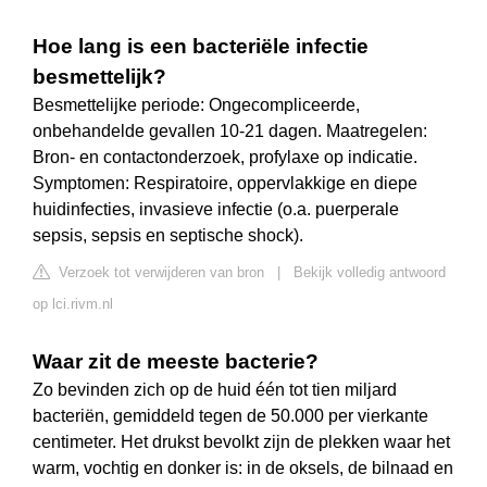
Hoe lang is een bacteriële infectie
besmettelijk?
Besmettelijke periode: Ongecompliceerde,
onbehandelde gevallen 10-21 dagen. Maatregelen:
Bron- en contactonderzoek, profylaxe op indicatie.
Symptomen: Respiratoire, oppervlakkige en diepe
huidinfecties, invasieve infectie (o.a. puerperale
sepsis, sepsis en septische shock).
Verzoek tot verwijderen van bron
|
Bekijk volledig antwoord
op lci.rivm.nl
Waar zit de meeste bacterie?
Zo bevinden zich op de huid één tot tien miljard
bacteriën, gemiddeld tegen de 50.000 per vierkante
centimeter. Het drukst bevolkt zijn de plekken waar het
warm, vochtig en donker is: in de oksels, de bilnaad en