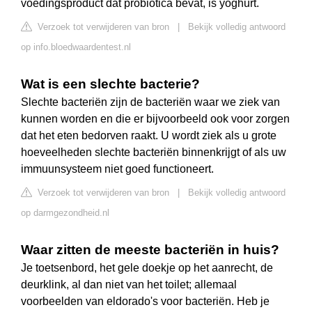
voedingsproduct dat probiotica bevat, is yoghurt.
Verzoek tot verwijderen van bron
|
Bekijk volledig antwoord
op info.bloedwaardentest.nl
Wat is een slechte bacterie?
Slechte bacteriën zijn de bacteriën waar we ziek van
kunnen worden en die er bijvoorbeeld ook voor zorgen
dat het eten bedorven raakt. U wordt ziek als u grote
hoeveelheden slechte bacteriën binnenkrijgt of als uw
immuunsysteem niet goed functioneert.
Verzoek tot verwijderen van bron
|
Bekijk volledig antwoord
op darmgezondheid.nl
Waar zitten de meeste bacteriën in huis?
Je toetsenbord, het gele doekje op het aanrecht, de
deurklink, al dan niet van het toilet; allemaal
voorbeelden van eldorado's voor bacteriën. Heb je