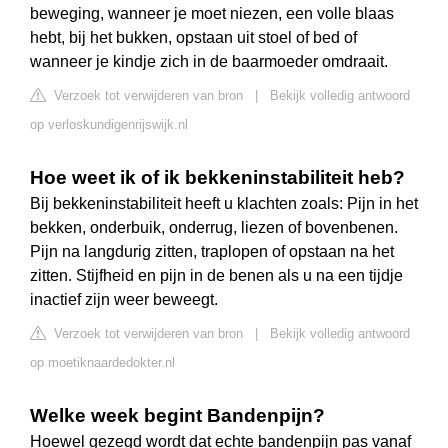
beweging, wanneer je moet niezen, een volle blaas
hebt, bij het bukken, opstaan uit stoel of bed of
wanneer je kindje zich in de baarmoeder omdraait.
Verzoek tot verwijderen van bron
|
Bekijk volledig antwoord
op verloskundigenrijswijk.nl
Hoe weet ik of ik bekkeninstabiliteit heb?
Bij bekkeninstabiliteit heeft u klachten zoals: Pijn in het
bekken, onderbuik, onderrug, liezen of bovenbenen.
Pijn na langdurig zitten, traplopen of opstaan na het
zitten. Stijfheid en pijn in de benen als u na een tijdje
inactief zijn weer beweegt.
Verzoek tot verwijderen van bron
|
Bekijk volledig antwoord
op moetiknaardedokter.nl
Welke week begint Bandenpijn?
Hoewel gezegd wordt dat echte bandenpijn pas vanaf