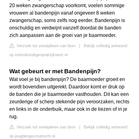
20 weken zwangerschap voorkomt, voelen sommige
vrouwen al bandenpijn vanaf ongeveer 8 weken
zwangerschap, soms zelfs nog eerder. Bandenpijn is
onschuldig en verdwijnt vanzelf doordat de banden
zich aanpassen aan de groei van je baarmoeder.
Verzoek tot verwijderen van bron
|
Bekijk volledig antwoord
op verloskundigenpraktijkwest.nl
Wat gebeurt er met Bandenpijn?
Wat voel je bij bandenpijn? De baarmoeder groeit en
wordt bovendien uitgerekt. Daardoor komt er druk op
de banden die je baarmoeder vasthouden. Dit kan een
zeurderige of scherp stekende pijn veroorzaken, rechts
en links in de onderbuik, maar ook in de liezen of in je
rug.
Verzoek tot verwijderen van bron
|
Bekijk volledig antwoord
op jeugdengezinutrecht.nl