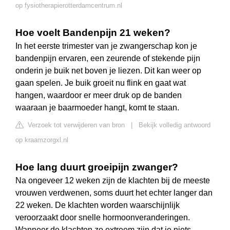
op fysiotherapierotterdamcentrum.nl
Hoe voelt Bandenpijn 21 weken?
In het eerste trimester van je zwangerschap kon je
bandenpijn ervaren, een zeurende of stekende pijn
onderin je buik net boven je liezen. Dit kan weer op
gaan spelen. Je buik groeit nu flink en gaat wat
hangen, waardoor er meer druk op de banden
waaraan je baarmoeder hangt, komt te staan.
Verzoek tot verwijderen van bron
|
Bekijk volledig antwoord
op kraamzorgxl.nl
Hoe lang duurt groeipijn zwanger?
Na ongeveer 12 weken zijn de klachten bij de meeste
vrouwen verdwenen, soms duurt het echter langer dan
22 weken. De klachten worden waarschijnlijk
veroorzaakt door snelle hormoonveranderingen.
Wanneer de klachten zo extreem zijn dat je niets