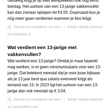
Gelukkig krijg je op veel werkplekken ook nog eens
toeslag. Het uurloon van een 13-jarige vakkenvuller
kan dan zomaar oplopen tot €4,55. Daarnaast kun je
nóg meer gaan verdienen wanneer je fooi krijgt.
Verzoek tot verwijderen van bron
|
Bekijk volledig antwoord
op studentjob.nl
Wat verdient een 13-jarige met
vakkenvullen?
Wat verdient een 13-jarige? Omdat je maar beperkt
mag werken, is er geen minimumsalaris voor een 13-
jarige. Dat betekent meestal dat je voor jouw bijbaan
als je 13 jaar bent qua salaris evenveel krijgt als
iemand van 15. In 2023 ligt het uurloon van een 13-
jarige dan ook meestal op € 3,04.
Verzoek tot verwijderen van bron
|
Bekijk volledig antwoord
op career.jobbird.com