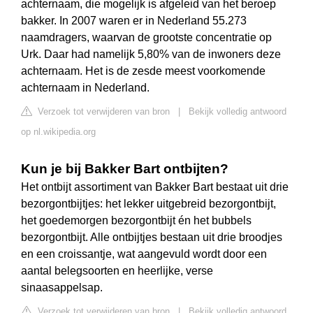
achternaam, die mogelijk is afgeleid van het beroep
bakker. In 2007 waren er in Nederland 55.273
naamdragers, waarvan de grootste concentratie op
Urk. Daar had namelijk 5,80% van de inwoners deze
achternaam. Het is de zesde meest voorkomende
achternaam in Nederland.
Verzoek tot verwijderen van bron
|
Bekijk volledig antwoord
op nl.wikipedia.org
Kun je bij Bakker Bart ontbijten?
Het ontbijt assortiment van Bakker Bart bestaat uit drie
bezorgontbijtjes: het lekker uitgebreid bezorgontbijt,
het goedemorgen bezorgontbijt én het bubbels
bezorgontbijt. Alle ontbijtjes bestaan uit drie broodjes
en een croissantje, wat aangevuld wordt door een
aantal belegsoorten en heerlijke, verse
sinaasappelsap.
Verzoek tot verwijderen van bron
|
Bekijk volledig antwoord