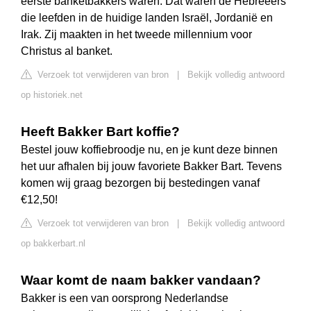
eerste banketbakkers waren. Dat waren de Hebreeërs
die leefden in de huidige landen Israël, Jordanië en
Irak. Zij maakten in het tweede millennium voor
Christus al banket.
Verzoek tot verwijderen van bron
|
Bekijk volledig antwoord
op historiek.net
Heeft Bakker Bart koffie?
Bestel jouw koffiebroodje nu, en je kunt deze binnen
het uur afhalen bij jouw favoriete Bakker Bart. Tevens
komen wij graag bezorgen bij bestedingen vanaf
€12,50!
Verzoek tot verwijderen van bron
|
Bekijk volledig antwoord
op bakkerbart.nl
Waar komt de naam bakker vandaan?
Bakker is een van oorsprong Nederlandse