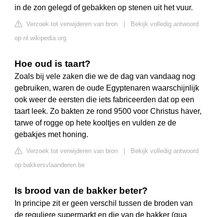
in de zon gelegd of gebakken op stenen uit het vuur.
Verzoek tot verwijderen van bron
|
Bekijk volledig antwoord
op nl.wikipedia.org
Hoe oud is taart?
Zoals bij vele zaken die we de dag van vandaag nog
gebruiken, waren de oude Egyptenaren waarschijnlijk
ook weer de eersten die iets fabriceerden dat op een
taart leek. Zo bakten ze rond 9500 voor Christus haver,
tarwe of rogge op hete kooltjes en vulden ze de
gebakjes met honing.
Verzoek tot verwijderen van bron
|
Bekijk volledig antwoord
op bakkersvlaanderen.be
Is brood van de bakker beter?
In principe zit er geen verschil tussen de broden van
de reguliere supermarkt en die van de bakker (qua