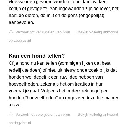
vleessoorten gevoerd worden: rund, lam, varken,
konijn of gevogelte. Aan ingewanden zijn de lever, het
hart, de dieren, de milt en de pens (ongepolijst)
aanbevolen.
Verzoek tot verwijderen van bron
|
Bekijk volledig antwoord
op zooplus.nl
Kan een hond tellen?
Of je hond nu kan tellen (sommigen lijken dat best
redelijk te doen) of niet, uit nieuw onderzoek blijkt dat
honden wel degelijk een ruw idee hebben van
hoeveelheden, zeker als het om treatjes in hun
voerbakje gaat. Volgens het onderzoek begrijpen
honden “hoeveelheden” op ongeveer dezelfde manier
als wij.
Verzoek tot verwijderen van bron
|
Bekijk volledig antwoord
op dogzine.nl