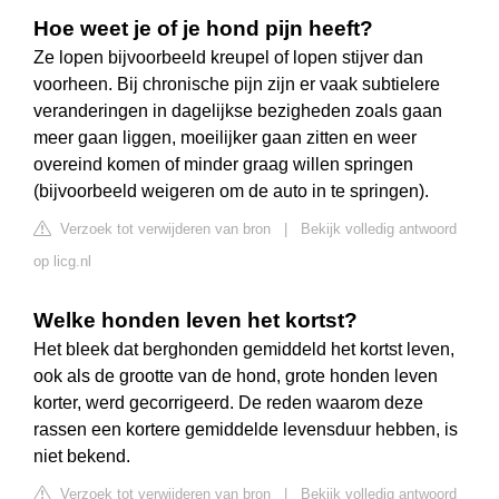
Hoe weet je of je hond pijn heeft?
Ze lopen bijvoorbeeld kreupel of lopen stijver dan
voorheen. Bij chronische pijn zijn er vaak subtielere
veranderingen in dagelijkse bezigheden zoals gaan
meer gaan liggen, moeilijker gaan zitten en weer
overeind komen of minder graag willen springen
(bijvoorbeeld weigeren om de auto in te springen).
Verzoek tot verwijderen van bron
|
Bekijk volledig antwoord
op licg.nl
Welke honden leven het kortst?
Het bleek dat berghonden gemiddeld het kortst leven,
ook als de grootte van de hond, grote honden leven
korter, werd gecorrigeerd. De reden waarom deze
rassen een kortere gemiddelde levensduur hebben, is
niet bekend.
Verzoek tot verwijderen van bron
|
Bekijk volledig antwoord