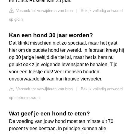
een Jack Russell van 23 jaar.
Verzoek tot verwijderen van bron
|
Bekijk volledig antwoord
op gld.nl
Kan een hond 30 jaar worden?
Dat klinkt misschien niet zo speciaal, maar het gaat
hier om de oudste hond ter wereld. In februari kreeg hij
op 30 jarige leeftijd die titel al, maar het is hem nu
gelukt ook zijn volgende levensjaar te behalen. Tijd
voor een feestje dus! Veel mensen houden
onvoorwaardelijk van hun trouwe viervoeter.
Verzoek tot verwijderen van bron
|
Bekijk volledig antwoord
op metronieuws.nl
Wat geef je een hond te eten?
De voeding van jouw hond moet ten minste uit 70
procent vlees bestaan. In principe kunnen alle