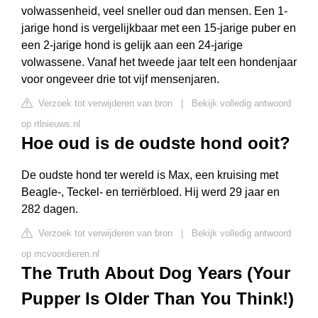
volwassenheid, veel sneller oud dan mensen. Een 1-
jarige hond is vergelijkbaar met een 15-jarige puber en
een 2-jarige hond is gelijk aan een 24-jarige
volwassene. Vanaf het tweede jaar telt een hondenjaar
voor ongeveer drie tot vijf mensenjaren.
Verzoek tot verwijderen van bron
|
Bekijk volledig antwoord
op rtlnieuws.nl
Hoe oud is de oudste hond ooit?
De oudste hond ter wereld is Max, een kruising met
Beagle-, Teckel- en terriërbloed. Hij werd 29 jaar en
282 dagen.
Verzoek tot verwijderen van bron
|
Bekijk volledig antwoord
op mcvoordieren.nl
The Truth About Dog Years (Your
Pupper Is Older Than You Think!)