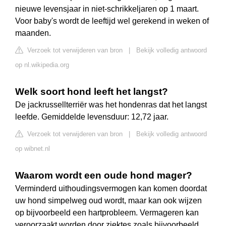
nieuwe levensjaar in niet-schrikkeljaren op 1 maart.
Voor baby's wordt de leeftijd wel gerekend in weken of
maanden.
Verzoek tot verwijderen van bron
|
Bekijk volledig antwoord
op nl.wikipedia.org
Welk soort hond leeft het langst?
De jackrussellterriër was het hondenras dat het langst
leefde. Gemiddelde levensduur: 12,72 jaar.
Verzoek tot verwijderen van bron
|
Bekijk volledig antwoord
op wibnet.nl
Waarom wordt een oude hond mager?
Verminderd uithoudingsvermogen kan komen doordat
uw hond simpelweg oud wordt, maar kan ook wijzen
op bijvoorbeeld een hartprobleem. Vermageren kan
veroorzaakt worden door ziektes zoals bijvoorbeeld