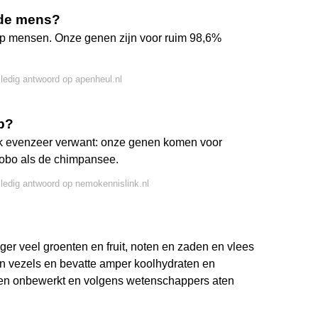
 de mens?
 op mensen. Onze genen zijn voor ruim 98,6%
lledig antwoord op apenheul.nl
p?
k evenzeer verwant: onze genen komen voor
obo als de chimpansee.
lledig antwoord op nemokennislink.nl
er veel groenten en fruit, noten en zaden en vlees
n en vezels en bevatte amper koolhydraten en
 en onbewerkt en volgens wetenschappers aten