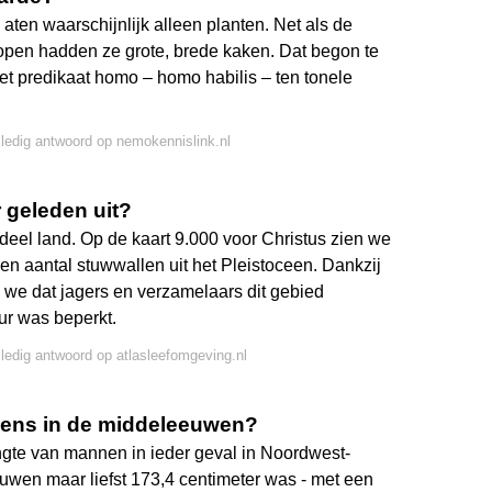
ten waarschijnlijk alleen planten. Net als de
open hadden ze grote, brede kaken. Dat begon te
t predikaat homo – homo habilis – ten tonele
lledig antwoord op nemokennislink.nl
 geleden uit?
eel land. Op de kaart 9.000 voor Christus zien we
 aantal stuwwallen uit het Pleistoceen. Dankzij
we dat jagers en verzamelaars dit gebied
r was beperkt.
lledig antwoord op atlasleefomgeving.nl
mens in de middeleeuwen?
engte van mannen in ieder geval in Noordwest-
euwen maar liefst 173,4 centimeter was - met een