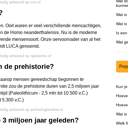
Wat do
lledig antwoord op rmo.nl
kunne
?
Wat is
Wat is
en. Ooit waren er veel verschillende mensachtigen,
en de Homo neanderthalensis. Nu is de moderne
Is een
vende mensensoort. Onze oervoorvader van al het
Wat ge
ordt LUCA genoemd.
lledig antwoord op npokennis.nl
 de prehistorie?
Pop
 waarop mensen gereedschap begonnen te
itie zou de prehistorie duren van 2,5 miljoen jaar
Kun je
ijd (Paleolithicum - 2,5 mln tot 10.500 v.C.)
Hoevee
 5.300 v.C.)
Hoevee
lledig antwoord op archeologieonline.nl
Wat is
 3 miljoen jaar geleden?
Welk f