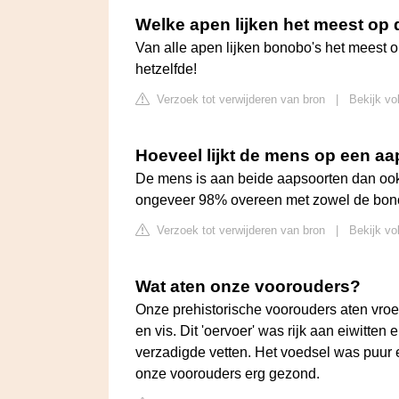
Welke apen lijken het meest op
Van alle apen lijken bonobo's het meest
hetzelfde!
Verzoek tot verwijderen van bron
|
Bekijk vo
Hoeveel lijkt de mens op een aa
De mens is aan beide aapsoorten dan oo
ongeveer 98% overeen met zowel de bon
Verzoek tot verwijderen van bron
|
Bekijk vo
Wat aten onze voorouders?
Onze prehistorische voorouders aten vroeg
en vis. Dit 'oervoer' was rijk aan eiwitte
verzadigde vetten. Het voedsel was puur
onze voorouders erg gezond.