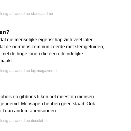
lledig antwoord op standaard.be
sen?
dat die menselijke eigenschap zich veel later
l dat de oermens communiceerde met stemgeluiden,
 met de hoge tonen die een uiteindelijke
maakt.
lledig antwoord op kijkmagazine.nl
nobo's en gibbons lijken het meest op mensen.
genoemd. Mensapen hebben geen staart. Ook
lijf dan andere apensoorten.
lledig antwoord op docukit.nl