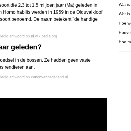
Wat is
ort die 2,3 tot 1,5 miljoen jaar (Ma) geleden in
an Homo habilis werden in 1959 in de Olduvaikloof
Wat is
 soort benoemd. De naam betekent "de handige
Hoe we
Hoevee
lledig antwoord op nl.wikipedia.org
Hoe mo
aar geleden?
voedsel in de bossen. Ze hadden geen vaste
es rendieren aan.
lledig antwoord op canonvannederland.nl