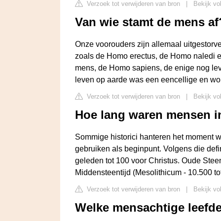
Verzoek tot verwijderen van bron
|
Bekijk vo
Van wie stamt de mens af
Onze voorouders zijn allemaal uitgestorv
zoals de Homo erectus, de Homo naledi 
mens, de Homo sapiens, de enige nog le
leven op aarde was een eencellige en w
Verzoek tot verwijderen van bron
|
Bekijk vo
Hoe lang waren mensen in
Sommige historici hanteren het moment
gebruiken als beginpunt. Volgens die defin
geleden tot 100 voor Christus. Oude Steent
Middensteentijd (Mesolithicum - 10.500 tot
Verzoek tot verwijderen van bron
|
Bekijk vo
Welke mensachtige leefde