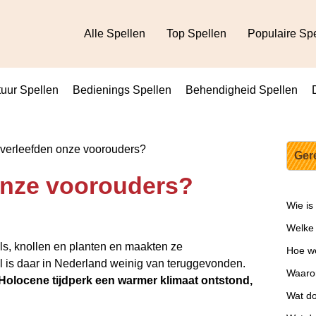
Alle Spellen
Top Spellen
Populaire Sp
uur Spellen
Bedienings Spellen
Behendigheid Spellen
verleefden onze voorouders?
Ger
onze voorouders?
Wie is
Welke 
ls, knollen en planten en maakten ze
Hoe we
al is daar in Nederland weinig van teruggevonden.
Waarom
t Holocene tijdperk een warmer klimaat ontstond,
Wat do