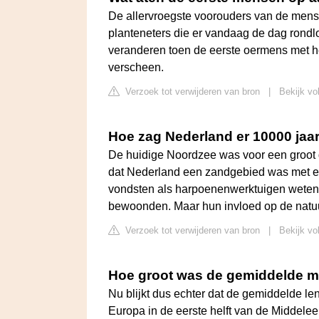
De allervroegste voorouders van de mens a
planteneters die er vandaag de dag rondl
veranderen toen de eerste oermens met he
verscheen.
Verzoek tot verwijderen van bron
|
Bekijk vo
Hoe zag Nederland er 10000 jaar
De huidige Noordzee was voor een groot d
dat Nederland een zandgebied was met een
vondsten als harpoenenwerktuigen weten 
bewoonden. Maar hun invloed op de natuu
Verzoek tot verwijderen van bron
|
Bekijk vo
Hoe groot was de gemiddelde 
Nu blijkt dus echter dat de gemiddelde l
Europa in de eerste helft van de Middele