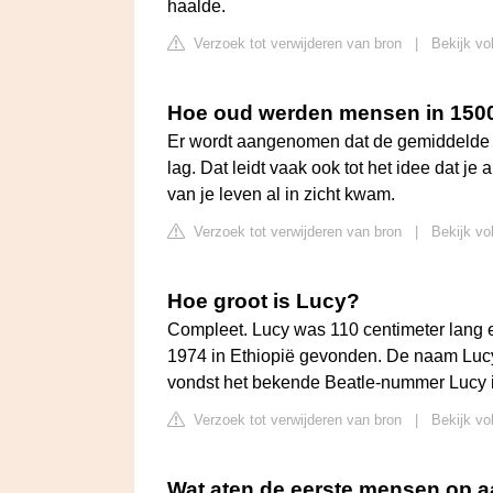
haalde.
Verzoek tot verwijderen van bron
|
Bekijk vo
Hoe oud werden mensen in 150
Er wordt aangenomen dat de gemiddelde l
lag. Dat leidt vaak ook tot het idee dat je 
van je leven al in zicht kwam.
Verzoek tot verwijderen van bron
|
Bekijk vo
Hoe groot is Lucy?
Compleet. Lucy was 110 centimeter lang 
1974 in Ethiopië gevonden. De naam Lucy
vondst het bekende Beatle-nummer Lucy i
Verzoek tot verwijderen van bron
|
Bekijk vo
Wat aten de eerste mensen op 