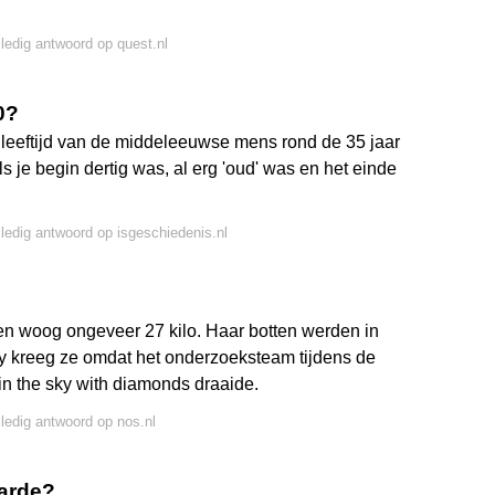
lledig antwoord op quest.nl
0?
eeftijd van de middeleeuwse mens rond de 35 jaar
als je begin dertig was, al erg 'oud' was en het einde
lledig antwoord op isgeschiedenis.nl
en woog ongeveer 27 kilo. Haar botten werden in
 kreeg ze omdat het onderzoeksteam tijdens de
n the sky with diamonds draaide.
lledig antwoord op nos.nl
aarde?