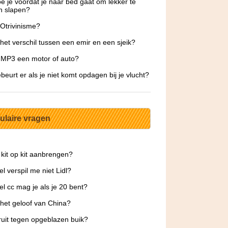
e je voordat je naar bed gaat om lekker te
n slapen?
 Otrivinisme?
 het verschil tussen een emir en een sjeik?
 MP3 een motor of auto?
beurt er als je niet komt opdagen bij je vlucht?
ulaire vragen
 kit op kit aanbrengen?
l verspil me niet Lidl?
l cc mag je als je 20 bent?
 het geloof van China?
ruit tegen opgeblazen buik?