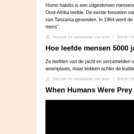
Homo habilis is een uitgestorven mensenso
Oost-Afrika leefde. De eerste fossielen v
van Tanzania gevonden. In 1964 werd de
mens".
Verzoek tot verwijderen van bron
|
Bekijk vo
Hoe leefde mensen 5000 j
Ze leefden van de jacht en verzamelden 
woonplaats, maar trokken achter de kudd
Verzoek tot verwijderen van bron
|
Bekijk vo
When Humans Were Prey