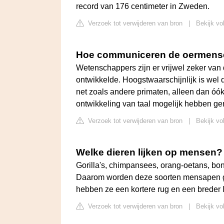
record van 176 centimeter in Zweden.
Verzoek tot verwijderen van bron
|
Bekijk vo
Hoe communiceren de oermen
Wetenschappers zijn er vrijwel zeker van 
ontwikkelde. Hoogstwaarschijnlijk is we
net zoals andere primaten, alleen dan óók
ontwikkeling van taal mogelijk hebben ge
Verzoek tot verwijderen van bron
|
Bekijk vo
Welke dieren lijken op mensen?
Gorilla's, chimpansees, orang-oetans, bo
Daarom worden deze soorten mensapen 
hebben ze een kortere rug en een breder 
Verzoek tot verwijderen van bron
|
Bekijk vo