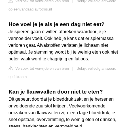
Verzoek tot verwijderen van bron
|
Bekijk volledig antwoord
op eenvandaag.avrotros.nl
Hoe voel je je als je een dag niet eet?
Je spieren gaan eiwitten afbreken waardoor je je
vermoeider voelt. Ook heb je kans dat er spiermassa
verloren gaat. Afvalstoffen verlaten je lichaam niet
optimaal. Je stemming wordt bij te weinig eten ook niet
beter, vaak word je chagrijnig en futloos.
Verzoek tot verwijderen van bron
|
Bekijk volledig antwoord
op fitplan.nl
Kan je flauwvallen door niet te eten?
Dit gebeurt doordat je bloeddruk zakt en je hersenen
onvoldoende zuurstof krijgen. Veelvoorkomende
oorzaken van flauwvallen zijn: een lage bloeddruk, te
snel opstaan, oververhitting, te weinig eten of drinken,
stress, hartklachten en vermoeidheid.