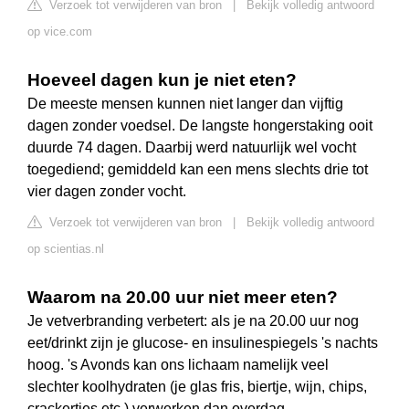
Verzoek tot verwijderen van bron
|
Bekijk volledig antwoord
op vice.com
Hoeveel dagen kun je niet eten?
De meeste mensen kunnen niet langer dan vijftig
dagen zonder voedsel. De langste hongerstaking ooit
duurde 74 dagen. Daarbij werd natuurlijk wel vocht
toegediend; gemiddeld kan een mens slechts drie tot
vier dagen zonder vocht.
Verzoek tot verwijderen van bron
|
Bekijk volledig antwoord
op scientias.nl
Waarom na 20.00 uur niet meer eten?
Je vetverbranding verbetert: als je na 20.00 uur nog
eet/drinkt zijn je glucose- en insulinespiegels 's nachts
hoog. 's Avonds kan ons lichaam namelijk veel
slechter koolhydraten (je glas fris, biertje, wijn, chips,
crackertjes etc.) verwerken dan overdag.