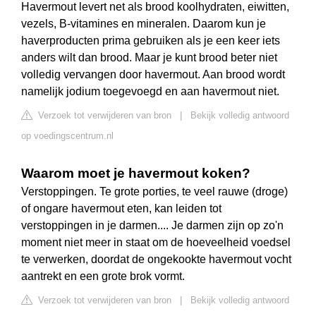
Havermout levert net als brood koolhydraten, eiwitten,
vezels, B-vitamines en mineralen. Daarom kun je
haverproducten prima gebruiken als je een keer iets
anders wilt dan brood. Maar je kunt brood beter niet
volledig vervangen door havermout. Aan brood wordt
namelijk jodium toegevoegd en aan havermout niet.
Verzoek tot verwijderen van bron
|
Bekijk volledig antwoord
op voedingscentrum.nl
Waarom moet je havermout koken?
Verstoppingen. Te grote porties, te veel rauwe (droge)
of ongare havermout eten, kan leiden tot
verstoppingen in je darmen.... Je darmen zijn op zo'n
moment niet meer in staat om de hoeveelheid voedsel
te verwerken, doordat de ongekookte havermout vocht
aantrekt en een grote brok vormt.
Verzoek tot verwijderen van bron
|
Bekijk volledig antwoord