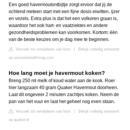
Een goed havermoutontbijtje zorgt ervoor dat jij de
ochtend meteen start met een fijne dosis eiwitten, ijzer
en vezels. Extra plus is dat het een volkoren graan is,
waardoor het ook hart- en vaatziektes en andere
gezondheidsproblemen kan voorkomen. Kortom: één
van de beste keuzes om je dag mee te beginnen.
Verzoek tot verwijderen van bron
|
Bekijk volledig antwoord
op womenshealthmag.com
Hoe lang moet je havermout koken?
Breng 250 ml melk of koud water aan de kook. Roer
hier langzaam 40 gram Quaker Havermout doorheen.
Laat dit ongeveer 2 minuten zachtjes koken. Neem de
pan van het vuur en laat het geheel nog even staan.
Verzoek tot verwijderen van bron
|
Bekijk volledig antwoord
op quaker.nl