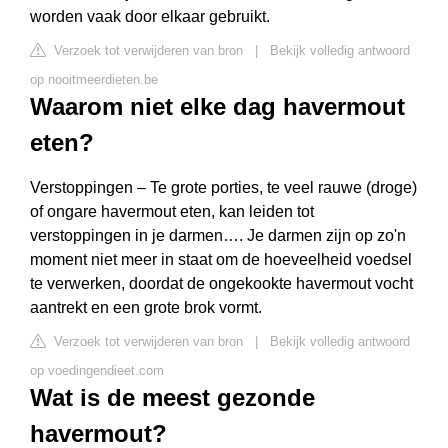
worden vaak door elkaar gebruikt.
Verzoek tot verwijderen van bron
|
Bekijk volledig antwoord
op nooitmeerdieten.be
Waarom niet elke dag havermout
eten?
Verstoppingen – Te grote porties, te veel rauwe (droge)
of ongare havermout eten, kan leiden tot
verstoppingen in je darmen…. Je darmen zijn op zo'n
moment niet meer in staat om de hoeveelheid voedsel
te verwerken, doordat de ongekookte havermout vocht
aantrekt en een grote brok vormt.
Verzoek tot verwijderen van bron
|
Bekijk volledig antwoord
op voedingendieet.com
Wat is de meest gezonde
havermout?