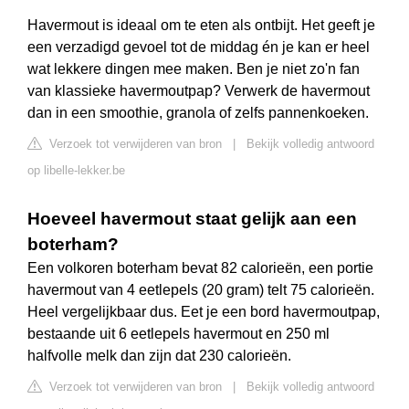
Havermout is ideaal om te eten als ontbijt. Het geeft je
een verzadigd gevoel tot de middag én je kan er heel
wat lekkere dingen mee maken. Ben je niet zo'n fan
van klassieke havermoutpap? Verwerk de havermout
dan in een smoothie, granola of zelfs pannenkoeken.
Verzoek tot verwijderen van bron
|
Bekijk volledig antwoord
op libelle-lekker.be
Hoeveel havermout staat gelijk aan een
boterham?
Een volkoren boterham bevat 82 calorieën, een portie
havermout van 4 eetlepels (20 gram) telt 75 calorieën.
Heel vergelijkbaar dus. Eet je een bord havermoutpap,
bestaande uit 6 eetlepels havermout en 250 ml
halfvolle melk dan zijn dat 230 calorieën.
Verzoek tot verwijderen van bron
|
Bekijk volledig antwoord