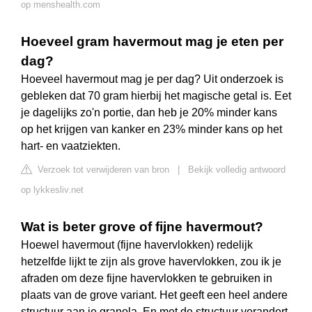
op menshealth.com
Hoeveel gram havermout mag je eten per
dag?
Hoeveel havermout mag je per dag? Uit onderzoek is
gebleken dat 70 gram hierbij het magische getal is. Eet
je dagelijks zo'n portie, dan heb je 20% minder kans
op het krijgen van kanker en 23% minder kans op het
hart- en vaatziekten.
Verzoek tot verwijderen van bron
|
Bekijk volledig antwoord
op lykkesliv.net
Wat is beter grove of fijne havermout?
Hoewel havermout (fijne havervlokken) redelijk
hetzelfde lijkt te zijn als grove havervlokken, zou ik je
afraden om deze fijne havervlokken te gebruiken in
plaats van de grove variant. Het geeft een heel andere
structuur aan je granola. En met de structuur verandert