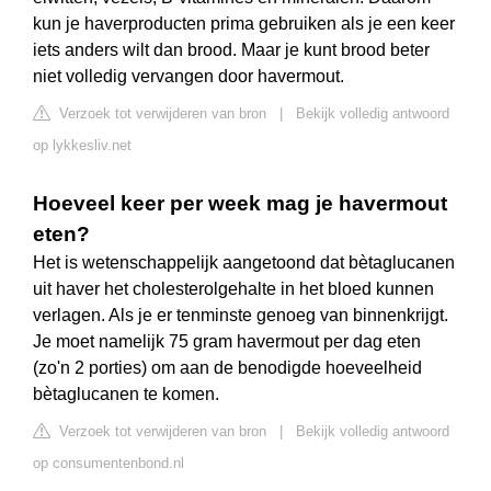
kun je haverproducten prima gebruiken als je een keer
iets anders wilt dan brood. Maar je kunt brood beter
niet volledig vervangen door havermout.
Verzoek tot verwijderen van bron
|
Bekijk volledig antwoord
op lykkesliv.net
Hoeveel keer per week mag je havermout
eten?
Het is wetenschappelijk aangetoond dat bètaglucanen
uit haver het cholesterolgehalte in het bloed kunnen
verlagen. Als je er tenminste genoeg van binnenkrijgt.
Je moet namelijk 75 gram havermout per dag eten
(zo'n 2 porties) om aan de benodigde hoeveelheid
bètaglucanen te komen.
Verzoek tot verwijderen van bron
|
Bekijk volledig antwoord
op consumentenbond.nl