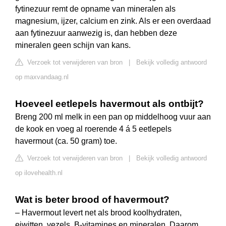
fytinezuur remt de opname van mineralen als
magnesium, ijzer, calcium en zink. Als er een overdaad
aan fytinezuur aanwezig is, dan hebben deze
mineralen geen schijn van kans.
Verzoek tot verwijderen van bron
|
Bekijk volledig antwoord
op maxvandaag.nl
Hoeveel eetlepels havermout als ontbijt?
Breng 200 ml melk in een pan op middelhoog vuur aan
de kook en voeg al roerende 4 á 5 eetlepels
havermout (ca. 50 gram) toe.
Verzoek tot verwijderen van bron
|
Bekijk volledig antwoord
op ilovehealth.nl
Wat is beter brood of havermout?
– Havermout levert net als brood koolhydraten,
eiwitten, vezels, B-vitamines en mineralen. Daarom