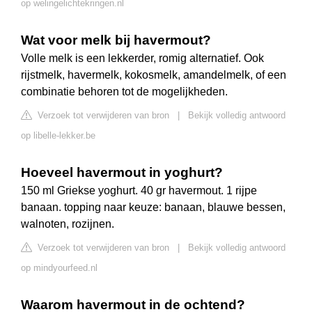
op welingelichtekringen.nl
Wat voor melk bij havermout?
Volle melk is een lekkerder, romig alternatief. Ook
rijstmelk, havermelk, kokosmelk, amandelmelk, of een
combinatie behoren tot de mogelijkheden.
Verzoek tot verwijderen van bron
|
Bekijk volledig antwoord
op libelle-lekker.be
Hoeveel havermout in yoghurt?
150 ml Griekse yoghurt. 40 gr havermout. 1 rijpe
banaan. topping naar keuze: banaan, blauwe bessen,
walnoten, rozijnen.
Verzoek tot verwijderen van bron
|
Bekijk volledig antwoord
op mindyourfeed.nl
Waarom havermout in de ochtend?