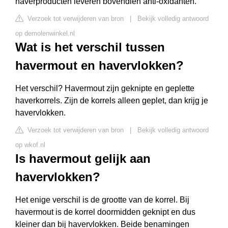
haverproducten leveren bovendien anti-oxidanten.
Verzoek tot verwijderen van bron
|
Bekijk volledig antwoord
op demolenwinkel.nl
Wat is het verschil tussen
havermout en havervlokken?
Het verschil? Havermout zijn geknipte en geplette
haverkorrels. Zijn de korrels alleen geplet, dan krijg je
havervlokken.
Verzoek tot verwijderen van bron
|
Bekijk volledig antwoord
op wkof.nl
Is havermout gelijk aan
havervlokken?
Het enige verschil is de grootte van de korrel. Bij
havermout is de korrel doormidden geknipt en dus
kleiner dan bij havervlokken. Beide benamingen