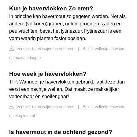
Kun je havervlokken Zo eten?
In principe kan havermout zo gegeten worden. Net als
andere (volkoren)granen, noten, groenten, zaden en
peulvruchten, bevat het fytinezuur. Fytinezuur is een
vorm waarin planten fosfor opslaan.
Verzoek tot verwijderen van bron
|
Bekijk volledig antwoord
op maxvandaag.nl
Hoe week je havervlokken?
TIP: Wanneer je havervlokken gebruikt, laat deze dan
eerst een nachtje wellen. Dat maakt ze makkelijker
verteerbaar én sneller gaar!
Verzoek tot verwijderen van bron
|
Bekijk volledig antwoord
op ekoplaza.nl
Is havermout in de ochtend gezond?