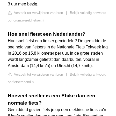
3 uur mee bezig.
Verzoek tot verwijderen van bron
|
Bekijk volledig antwoord
op forum.wereldfietser.nl
Hoe snel fietst een Nederlander?
Hoe snel fietst een fietser gemiddeld? De gemiddelde
snelheid van fietsers in de Nationale Fiets Telweek lag
in 2016 op 15,8 kilometer per uur. In de grote steden
wordt langzamer gefietst dan daarbuiten, vooral in
Amsterdam (14,4 km/h) en Utrecht (14,7 km/h).
Verzoek tot verwijderen van bron
|
Bekijk volledig antwoord
op fietsersbond.nl
Hoeveel sneller is een Ebike dan een
normale fiets?
Gemiddeld gezien fiets je op een elektrische fiets zo'n
8 km/h sneller dan op een reguliere fiets. Bovendien