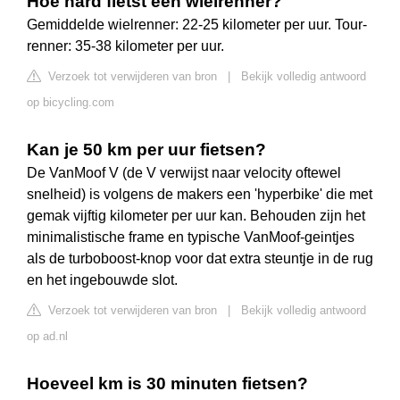
Hoe hard fietst een wielrenner?
Gemiddelde wielrenner: 22-25 kilometer per uur. Tour-
renner: 35-38 kilometer per uur.
Verzoek tot verwijderen van bron
|
Bekijk volledig antwoord
op bicycling.com
Kan je 50 km per uur fietsen?
De VanMoof V (de V verwijst naar velocity oftewel
snelheid) is volgens de makers een 'hyperbike' die met
gemak vijftig kilometer per uur kan. Behouden zijn het
minimalistische frame en typische VanMoof-geintjes
als de turboboost-knop voor dat extra steuntje in de rug
en het ingebouwde slot.
Verzoek tot verwijderen van bron
|
Bekijk volledig antwoord
op ad.nl
Hoeveel km is 30 minuten fietsen?