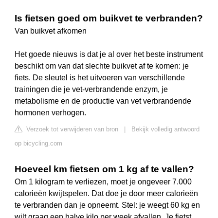
Is fietsen goed om buikvet te verbranden?
Van buikvet afkomen
Het goede nieuws is dat je al over het beste instrument
beschikt om van dat slechte buikvet af te komen: je
fiets. De sleutel is het uitvoeren van verschillende
trainingen die je vet-verbrandende enzym, je
metabolisme en de productie van vet verbrandende
hormonen verhogen.
Verzoek tot verwijderen van bron
|
Bekijk volledig antwoord
op bicycling.com
Hoeveel km fietsen om 1 kg af te vallen?
Om 1 kilogram te verliezen, moet je ongeveer 7.000
calorieën kwijtspelen. Dat doe je door meer calorieën
te verbranden dan je opneemt. Stel: je weegt 60 kg en
wilt graag een halve kilo per week afvallen. Je fietst