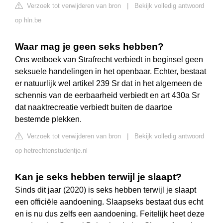
Verzoek tot verwijderen van bron
|
Bekijk volledig antwoord
op hln.be
Waar mag je geen seks hebben?
Ons wetboek van Strafrecht verbiedt in beginsel geen
seksuele handelingen in het openbaar. Echter, bestaat
er natuurlijk wel artikel 239 Sr dat in het algemeen de
schennis van de eerbaarheid verbiedt en art 430a Sr
dat naaktrecreatie verbiedt buiten de daartoe
bestemde plekken.
Verzoek tot verwijderen van bron
|
Bekijk volledig antwoord
op hetrechtenstudentje.nl
Kan je seks hebben terwijl je slaapt?
Sinds dit jaar (2020) is seks hebben terwijl je slaapt
een officiële aandoening. Slaapseks bestaat dus echt
en is nu dus zelfs een aandoening. Feitelijk heet deze