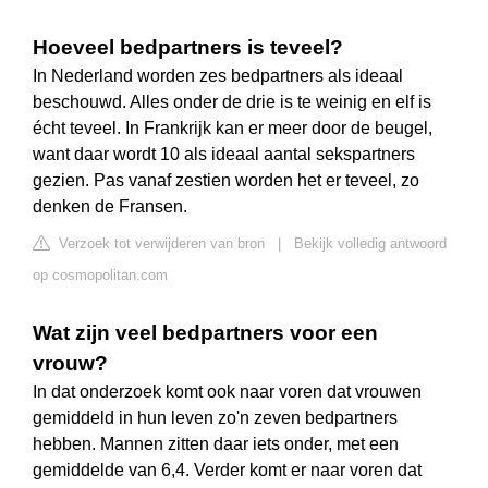
Hoeveel bedpartners is teveel?
In Nederland worden zes bedpartners als ideaal
beschouwd. Alles onder de drie is te weinig en elf is
écht teveel. In Frankrijk kan er meer door de beugel,
want daar wordt 10 als ideaal aantal sekspartners
gezien. Pas vanaf zestien worden het er teveel, zo
denken de Fransen.
Verzoek tot verwijderen van bron
|
Bekijk volledig antwoord
op cosmopolitan.com
Wat zijn veel bedpartners voor een
vrouw?
In dat onderzoek komt ook naar voren dat vrouwen
gemiddeld in hun leven zo'n zeven bedpartners
hebben. Mannen zitten daar iets onder, met een
gemiddelde van 6,4. Verder komt er naar voren dat