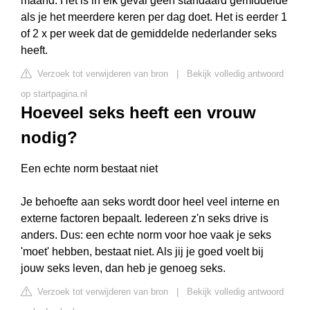
maand. Het is in elk geval geen standaard gemiddelde
als je het meerdere keren per dag doet. Het is eerder 1
of 2 x per week dat de gemiddelde nederlander seks
heeft.
Verzoek tot verwijderen van bron
|
Bekijk volledig antwoord
op startpagina.nl
Hoeveel seks heeft een vrouw
nodig?
Een echte norm bestaat niet
Je behoefte aan seks wordt door heel veel interne en
externe factoren bepaalt. Iedereen z'n seks drive is
anders. Dus: een echte norm voor hoe vaak je seks
'moet' hebben, bestaat niet. Als jij je goed voelt bij
jouw seks leven, dan heb je genoeg seks.
Verzoek tot verwijderen van bron
|
Bekijk volledig antwoord