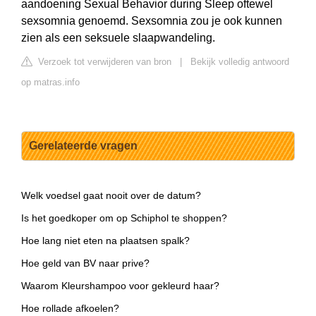
aandoening Sexual Behavior during Sleep oftewel
sexsomnia genoemd. Sexsomnia zou je ook kunnen
zien als een seksuele slaapwandeling.
Verzoek tot verwijderen van bron
|
Bekijk volledig antwoord
op matras.info
Gerelateerde vragen
Welk voedsel gaat nooit over de datum?
Is het goedkoper om op Schiphol te shoppen?
Hoe lang niet eten na plaatsen spalk?
Hoe geld van BV naar prive?
Waarom Kleurshampoo voor gekleurd haar?
Hoe rollade afkoelen?