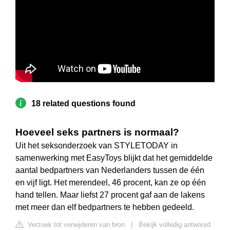
18 related questions found
Hoeveel seks partners is normaal?
Uit het seksonderzoek van STYLETODAY in
samenwerking met EasyToys blijkt dat het gemiddelde
aantal bedpartners van Nederlanders tussen de één
en vijf ligt. Het merendeel, 46 procent, kan ze op één
hand tellen. Maar liefst 27 procent gaf aan de lakens
met meer dan elf bedpartners te hebben gedeeld.
Verzoek tot verwijderen van bron
|
Bekijk volledig antwoord