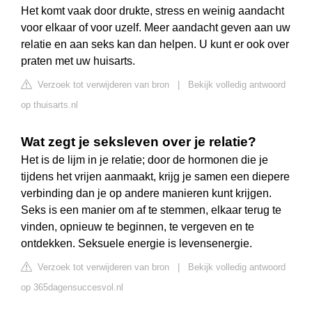
Het komt vaak door drukte, stress en weinig aandacht
voor elkaar of voor uzelf. Meer aandacht geven aan uw
relatie en aan seks kan dan helpen. U kunt er ook over
praten met uw huisarts.
Verzoek tot verwijderen van bron
|
Bekijk volledig antwoord
op thuisarts.nl
Wat zegt je seksleven over je relatie?
Het is de lijm in je relatie; door de hormonen die je
tijdens het vrijen aanmaakt, krijg je samen een diepere
verbinding dan je op andere manieren kunt krijgen.
Seks is een manier om af te stemmen, elkaar terug te
vinden, opnieuw te beginnen, te vergeven en te
ontdekken. Seksuele energie is levensenergie.
Verzoek tot verwijderen van bron
|
Bekijk volledig antwoord
op 365dagensuccesvol.nl