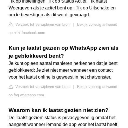
Tik op Instellingen. Tik op Status Actief. Tik naast
Weergeven als je actief bent op . Tik op Uitschakelen
om te bevestigen als dit wordt gevraagd.
Verzoek tot verwijderen van bron
|
Bekijk volledig antwoord
op nl-nl.facebook.com
Kun je laatst gezien op WhatsApp zien als
je geblokkeerd bent?
Je kunt op een aantal manieren herkennen dat je bent
geblokkeerd: Je ziet niet meer wanneer een contact
voor het laatst online is geweest in het chatvenster.
Verzoek tot verwijderen van bron
|
Bekijk volledig antwoord
op faq.whatsapp.com
Waarom kan ik laatst gezien niet zien?
De 'laatst gezien'-status is privacygevoelig omdat het
aangeeft wanneer iemand de app voor het laatst heeft