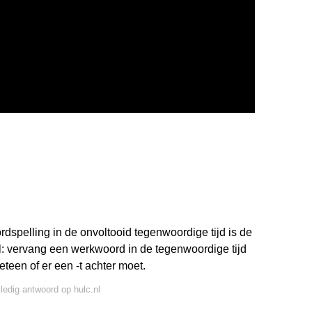
l
spelling in de onvoltooid tegenwoordige tijd is de
pel: vervang een werkwoord in de tegenwoordige tijd
teen of er een -t achter moet.
lledig antwoord op hulc.nl