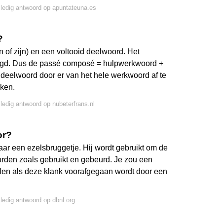
lledig antwoord op apuntateuna.es
?
of zijn) en een voltooid deelwoord. Het
voegd. Dus de passé composé = hulpwerkwoord +
 deelwoord door er van het hele werkwoord af te
kken.
lledig antwoord op nubeterfrans.nl
or?
aar een ezelsbruggetje. Hij wordt gebruikt om de
orden zoals gebruikt en gebeurd. Je zou een
len als deze klank voorafgegaan wordt door een
lledig antwoord op dbnl.org