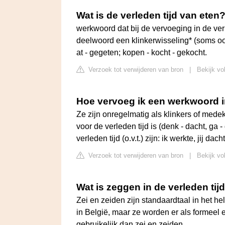
Wat is de verleden tijd van eten
werkwoord dat bij de vervoeging in de verl
deelwoord een klinkerwisseling* (soms oo
at - gegeten; kopen - kocht - gekocht.
Verzoek tot verwijderen van bron
|
Bekijk vo
Hoe vervoeg ik een werkwoord in
Ze zijn onregelmatig als klinkers of mede
voor de verleden tijd is (denk - dacht, ga 
verleden tijd (o.v.t.) zijn: ik werkte, jij da
Verzoek tot verwijderen van bron
|
Bekijk vo
Wat is zeggen in de verleden tij
Zei en zeiden zijn standaardtaal in het h
in België, maar ze worden er als formeel e
gebruikelijk dan zei en zeiden.