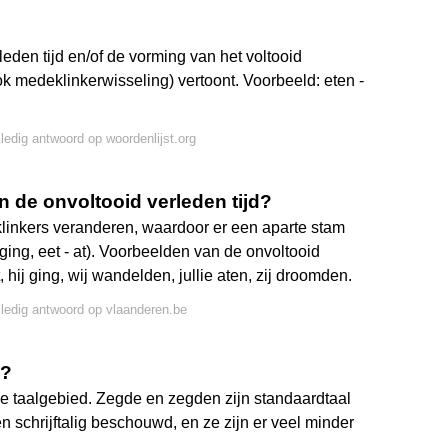
?
eden tijd en/of de vorming van het voltooid
k medeklinkerwisseling) vertoont. Voorbeeld: eten -
lledig antwoord op woordenlijst.org
 de onvoltooid verleden tijd?
klinkers veranderen, waardoor er een aparte stam
- ging, eet - at). Voorbeelden van de onvoltooid
cht, hij ging, wij wandelden, jullie aten, zij droomden.
lledig antwoord op vlaanderen.be
d?
ele taalgebied. Zegde en zegden zijn standaardtaal
n schrijftalig beschouwd, en ze zijn er veel minder