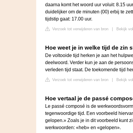
daarna komt het woord uur voluit: 8.15 uur,
duidelijker om de minuten (00) erbij te zet
tijdstip gaat: 17.00 uur.
Verzoek tot verwijderen van bron
|
Bekijk vo
Hoe weet je in welke tijd de zin 
De voltooide tijd herken je aan het hulp
deelwoord. Verder kun je aan de persoons
verleden tijd staat. De toekomende tijd h
Verzoek tot verwijderen van bron
|
Bekijk vol
Hoe vertaal je de passé compo
Le passé composé is de werkwoordsvorm d
tegenwoordige tijd. Een voorbeeld hiervan
gelopen.» Zoals je in dit voorbeeld kunt z
werkwoorden: «heb» en «gelopen».