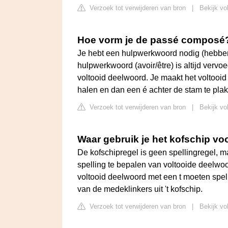
Verzoek tot verwijderen van bron
|
Bekijk vo
Hoe vorm je de passé composé
Je hebt een hulpwerkwoord nodig (hebben 
hulpwerkwoord (avoir/être) is altijd ver
voltooid deelwoord. Je maakt het voltooid
halen en dan een é achter de stam te pla
Verzoek tot verwijderen van bron
|
Bekijk vo
Waar gebruik je het kofschip vo
De kofschipregel is geen spellingregel, m
spelling te bepalen van voltooide deelwo
voltooid deelwoord met een t moeten spel
van de medeklinkers uit 't kofschip.
Verzoek tot verwijderen van bron
|
Bekijk vo