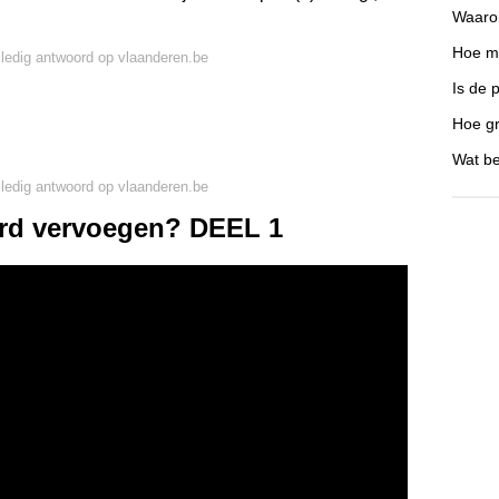
Waaro
Hoe mo
lledig antwoord op vlaanderen.be
Is de 
Hoe gr
Wat be
lledig antwoord op vlaanderen.be
rd vervoegen? DEEL 1