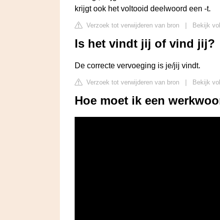
krijgt ook het voltooid deelwoord een -t.
Verzoek tot verwijderen van bron
|
Bekijk vo
Is het vindt jij of vind jij?
De correcte vervoeging is je/jij vindt.
Verzoek tot verwijderen van bron
|
Bekijk vo
Hoe moet ik een werkwoo