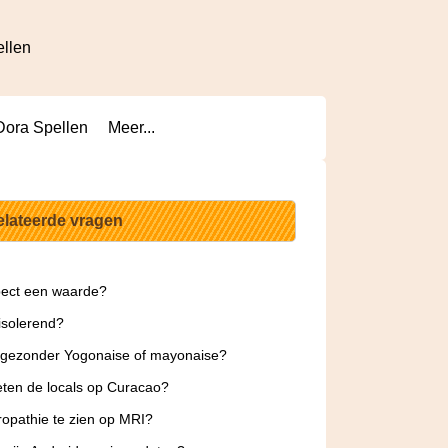
ellen
Dora Spellen
Meer...
elateerde vragen
pect een waarde?
 isolerend?
 gezonder Yogonaise of mayonaise?
ten de locals op Curacao?
ropathie te zien op MRI?