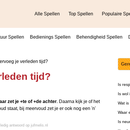
Alle Spellen
Top Spellen
Populaire Sp
uur Spellen
Bedienings Spellen
Behendigheid Spellen
rvoeg je verleden tijd?
Ger
leden tijd?
Is res
Is wol
ar zet je +te of +de achter
. Daarna kijk je of het
Wat is
d staat, bij meervoud zet je er ook nog een 'n'
Waar e
Is neu
lledig antwoord op jufmelis.nl