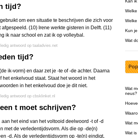
Kan ik
n tijd?
Welke 
ebruikt om een situatie te beschrijven die zich voor
Welke 
afgespeeld. (10) Irene werkte gisteren in Delft. (11)
Kun je
 ik naar school en zat ik op volleybal.
Wat do
lledig antwoord op taaladvies.net
eden tijd?
Pop
e ik-vorm) en daar zet je -te of -de achter. Daarna
f het enkelvoud staat. Staat het woord in het
 woorden in het enkelvoud doe je dit niet.
Wat mo
neus?
lledig antwoord op cbsklinket.nl
Hoevee
 een t moet schrijven?
Waaro
 aan het eind van het voltooid deelwoord -t of -d
Wat m
n met de verledentijdsvorm. Als die op -de(n)
Wat is
een -d. Als de verledentijdsvorm op -te(n) eindigt,