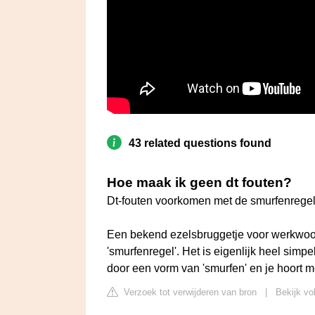
43 related questions found
Hoe maak ik geen dt fouten?
Dt-fouten voorkomen met de smurfenrege
Een bekend ezelsbruggetje voor werkwoord
'smurfenregel'. Het is eigenlijk heel sim
door een vorm van 'smurfen' en je hoort me
Verzoek tot verwijderen van bron
|
Bekijk vo