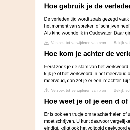
Hoe gebruik je de verlede
De verleden tijd wordt zoals gezegd vaak g
het moment van spreken of schrijven heeft 
Als kind woonde ik in Oudewater. Daar ging
Verzoek tot verwijderen van bron
|
Bekijk vo
Hoe kom je achter de verl
Eerst zoek je de stam van het werkwoord (d
kijk je of het werkwoord in het meervoud o
meervoud, dan zet je er een 'n' achter. Bij
Verzoek tot verwijderen van bron
|
Bekijk vo
Hoe weet je of je een d of
Er is ook een trucje om te achterhalen of u
moet schrijven. U kunt daarvoor vergelijke
eindigt, krijgt ook het voltooid deelwoord 