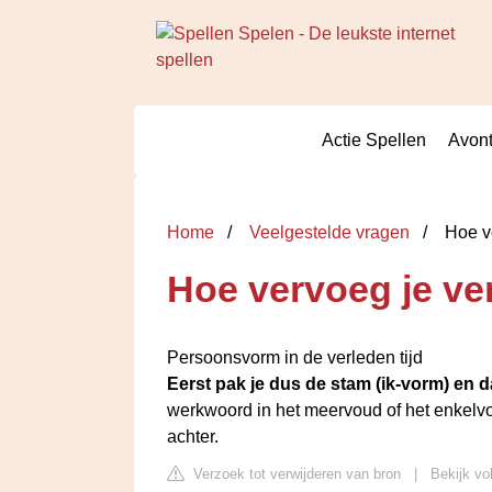
Actie Spellen
Avont
Home
Veelgestelde vragen
Hoe ve
Hoe vervoeg je ver
Persoonsvorm in de verleden tijd
Eerst pak je dus de stam (ik-vorm) en da
werkwoord in het meervoud of het enkelvou
achter.
Verzoek tot verwijderen van bron
|
Bekijk vo