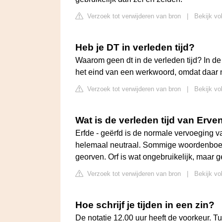
Verzoek tot verwijderen van bron
|
Bekijk vo
Heb je DT in verleden tijd?
Waarom geen dt in de verleden tijd? In de v
het eind van een werkwoord, omdat daar no
Verzoek tot verwijderen van bron
|
Bekijk vo
Wat is de verleden tijd van Erve
Erfde - geërfd is de normale vervoeging v
helemaal neutraal. Sommige woordenboek
georven. Orf is wat ongebruikelijk, maar 
Verzoek tot verwijderen van bron
|
Bekijk vo
Hoe schrijf je tijden in een zin?
De notatie 12.00 uur heeft de voorkeur. T