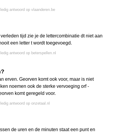
lledig antwoord op vlaanderen.be
erleden tijd zie je de lettercombinatie dt niet aan
oit een letter t wordt toegevoegd.
lledig antwoord op beterspellen.nl
n?
an erven. Georven komt ook voor, maar is niet
en noemen ook de sterke vervoeging orf -
georven komt geregeld voor.
lledig antwoord op onzetaal.nl
ussen de uren en de minuten staat een punt en