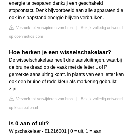
energie te besparen dankzij een geschakeld
stopcontact. Denk bijvoorbeeld aan alle apparaten die
ook in slaapstand energie blijven verbruiken.
Verzoek tot verwijderen van bron
|
Bekijk volledig antwoord
op openmotics.com
Hoe herken je een wisselschakelaar?
De wisselschakelaar heeft drie aansluitingen, waarbij
de bruine draad op de vaak met de letter L of P
gemerkte aansluiting komt. In plaats van een letter kan
ook een bruine of rode kleur als markering gebruikt
zijn.
Verzoek tot verwijderen van bron
|
Bekijk volledig antwoord
op klusspullen.nl
Is 0 aan of uit?
Wipschakelaar - EL216001 | 0 = uit, 1 = aan.