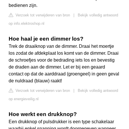
bedienen zijn.
Verzoek tot verwijderen van bron
|
Bekijk volledig antwoord
op info.elektroshop.nl
Hoe haal je een dimmer los?
Trek de draaiknop van de dimmer. Draai het moertje
los zodat de afdekplaat los komt van de dimmer. Draai
de schroefjes voor de bedrading iets los en bevestig
de draden aan de dimmer. Let er bij een geaard
contact op dat de aarddraad (groengeel) in geen geval
de nuldraad (blauw) raakt!
Verzoek tot verwijderen van bron
|
Bekijk volledig antwoord
op energieveilig.nl
Hoe werkt een drukknop?
Een drukknop of pulsdrukker is een type schakelaar
waarbij enkel spanning wordt doorgegeven wanneer