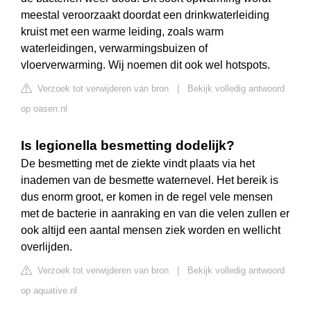
meestal veroorzaakt doordat een drinkwaterleiding
kruist met een warme leiding, zoals warm
waterleidingen, verwarmingsbuizen of
vloerverwarming. Wij noemen dit ook wel hotspots.
Verzoek tot verwijderen van bron
|
Bekijk volledig antwoord
op oasen.nl
Is legionella besmetting dodelijk?
De besmetting met de ziekte vindt plaats via het
inademen van de besmette waternevel. Het bereik is
dus enorm groot, er komen in de regel vele mensen
met de bacterie in aanraking en van die velen zullen er
ook altijd een aantal mensen ziek worden en wellicht
overlijden.
Verzoek tot verwijderen van bron
|
Bekijk volledig antwoord
op aquative.nl