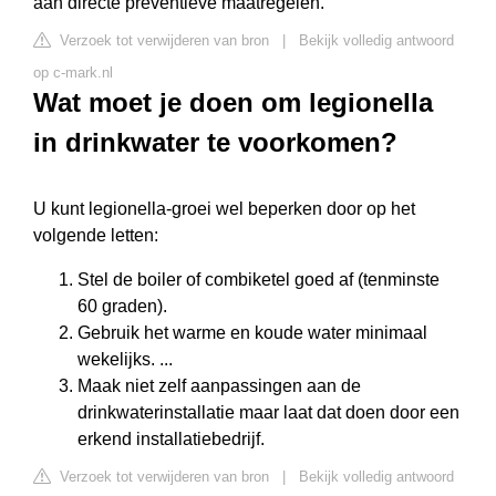
aan directe preventieve maatregelen.
Verzoek tot verwijderen van bron
|
Bekijk volledig antwoord
op c-mark.nl
Wat moet je doen om legionella
in drinkwater te voorkomen?
U kunt legionella-groei wel beperken door op het
volgende letten:
Stel de boiler of combiketel goed af (tenminste
60 graden).
Gebruik het warme en koude water minimaal
wekelijks. ...
Maak niet zelf aanpassingen aan de
drinkwaterinstallatie maar laat dat doen door een
erkend installatiebedrijf.
Verzoek tot verwijderen van bron
|
Bekijk volledig antwoord