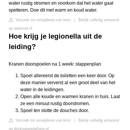
water rustig stromen en voorkom dat het water gaat
spetteren. Doe dit met warm en koud water.
Verzoek tot verwijderen van bron
|
Bekijk volledig antwoord
op waternet.nl
Hoe krijg je legionella uit de
leiding?
Kranen doorspoelen na 1 week: stappenplan
Spoel allereerst de toiletten een keer door. Op
deze manier ververst al een groot deel van het
water in de leidingen.
Open alle koude en warmen kranen in huis. Laat
ze een minuut rustig doorstromen.
Spoel ten slotte de douches door.
Verzoek tot verwijderen van bron
|
Bekijk volledig antwoord
op drinkwaterplatform.nl