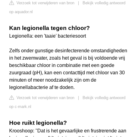
Verzoek tot verwijderen van bron
|
Bekijk volledig antwoord
op aquador.nl
Kan legionella tegen chloor?
Legionella: een 'taaie' bacteriesoort
Zelfs onder gunstige desinfecterende omstandigheden
in het zwemwater, zoals het geval is bij voldoende vrij
beschikbaar chloor in combinatie met een goede
zuurgraad (pH), kan een contacttijd met chloor van 30
minuten of meer noodzakelijk zijn om de
legionellabacterie af te doden.
Verzoek tot verwijderen van bron
|
Bekijk volledig antwoord
op c-mark.nl
Hoe ruikt legionella?
Krooshoop: ''Dat is het gevaarlijke en frustrerende aan