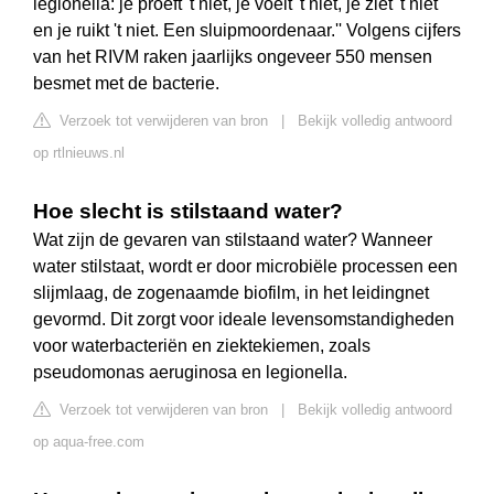
legionella: je proeft 't niet, je voelt 't niet, je ziet 't niet
en je ruikt 't niet. Een sluipmoordenaar.'' Volgens cijfers
van het RIVM raken jaarlijks ongeveer 550 mensen
besmet met de bacterie.
Verzoek tot verwijderen van bron
|
Bekijk volledig antwoord
op rtlnieuws.nl
Hoe slecht is stilstaand water?
Wat zijn de gevaren van stilstaand water? Wanneer
water stilstaat, wordt er door microbiële processen een
slijmlaag, de zogenaamde biofilm, in het leidingnet
gevormd. Dit zorgt voor ideale levensomstandigheden
voor waterbacteriën en ziektekiemen, zoals
pseudomonas aeruginosa en legionella.
Verzoek tot verwijderen van bron
|
Bekijk volledig antwoord
op aqua-free.com