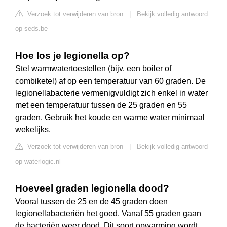
Verzoek tot verwijderen van bron
|
Bekijk volledig antwoord
op seds.be
Hoe los je legionella op?
Stel warmwatertoestellen (bijv. een boiler of
combiketel) af op een temperatuur van 60 graden. De
legionellabacterie vermenigvuldigt zich enkel in water
met een temperatuur tussen de 25 graden en 55
graden. Gebruik het koude en warme water minimaal
wekelijks.
Verzoek tot verwijderen van bron
|
Bekijk volledig antwoord
op waterlogic.nl
Hoeveel graden legionella dood?
Vooral tussen de 25 en de 45 graden doen
legionellabacteriën het goed. Vanaf 55 graden gaan
de bacteriën weer dood. Dit soort opwarming wordt