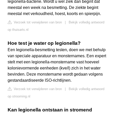
legionella-bacterie. Wordt u wel ziek dan begint dat
meestal een week na besmetting. De ziekte begint
meestal met verkoudheid, hoest, koorts en spierpijn.
Verzoek tot verwijderen van bron
|
Bekijk volledig antwoord
op thuisarts.nl
Hoe test je water op legionella?
Een legionella-besmetting testen, doen we met behulp
van speciale apparatuur en monsternames. Een expert
stelt met een legionella-monstername vast hoeveel
kolonievormende eenheden (kve/l) zich in het water
bevinden. Deze monstername wordt gedaan volgens
gestandaardiseerde ISO-richtlijnen.
Verzoek tot verwijderen van bron
|
Bekijk volledig antwoord
op strooming.nl
Kan legionella ontstaan in stromend