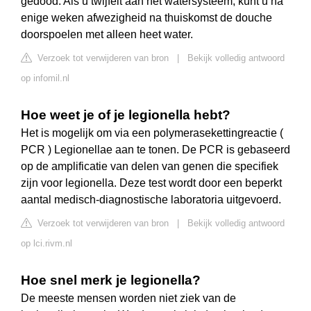
gedood. Als u twijfelt aan het watersysteem, kunt u na
enige weken afwezigheid na thuiskomst de douche
doorspoelen met alleen heet water.
Verzoek tot verwijderen van bron
|
Bekijk volledig antwoord
op infomil.nl
Hoe weet je of je legionella hebt?
Het is mogelijk om via een polymerasekettingreactie (
PCR ) Legionellae aan te tonen. De PCR is gebaseerd
op de amplificatie van delen van genen die specifiek
zijn voor legionella. Deze test wordt door een beperkt
aantal medisch-diagnostische laboratoria uitgevoerd.
Verzoek tot verwijderen van bron
|
Bekijk volledig antwoord
op lci.rivm.nl
Hoe snel merk je legionella?
De meeste mensen worden niet ziek van de