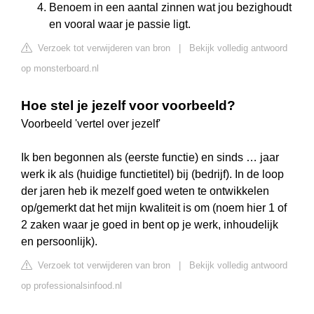
Benoem in een aantal zinnen wat jou bezighoudt
en vooral waar je passie ligt.
Verzoek tot verwijderen van bron
|
Bekijk volledig antwoord
op monsterboard.nl
Hoe stel je jezelf voor voorbeeld?
Voorbeeld 'vertel over jezelf'
Ik ben begonnen als (eerste functie) en sinds … jaar
werk ik als (huidige functietitel) bij (bedrijf). In de loop
der jaren heb ik mezelf goed weten te ontwikkelen
op/gemerkt dat het mijn kwaliteit is om (noem hier 1 of
2 zaken waar je goed in bent op je werk, inhoudelijk
en persoonlijk).
Verzoek tot verwijderen van bron
|
Bekijk volledig antwoord
op professionalsinfood.nl