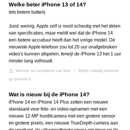
Welke beter iPhone 13 of 14?
Iets betere batterij
Juist: weinig. Apple zelf is nooit scheutig met het delen
van specificaties, maar meldt wel dat de iPhone 14
een betere accuduur heeft dan het vorige model. De
nieuwste Apple-telefoon zou tot 20 uur onafgebroken
video's kunnen afspelen, terwijl de iPhone 13 het 1 uur
minder lang volhoudt.
Verzoek tot verwijderen van bron
|
Bekijk volledig antwoord
op iphoned.nl
Wat is nieuw bij de iPhone 14?
iPhone 14 en iPhone 14 Plus zetten een nieuwe
standaard voor foto- en video-opnamen met een
nieuwe 12-MP hoofdcamera met een grotere sensor
en grotere pixels, een nieuwe TrueDepth-camera aan
de voorkant, de ultragroothoekcamera om meer op de