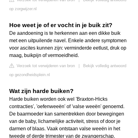
op zorgwijzer.nl
Hoe weet je of er vocht in je buik zit?
De aandoening is te herkennen aan een dikke buik
met een uitpuilende navel. Enkele andere symptomen
voor ascites kunnen zijn: verminderde eetlust, druk op
maag, buikpijn of vermoeidheid.
Verzoek tot verwijderen van bron
|
Bekijk volledig antwoord
op gezondheidsplein.nl
Wat zijn harde buiken?
Harde buiken worden ook wel 'Braxton-Hicks
contracties', 'oefenweeën' of 'valse weeën' genoemd.
De baarmoeder kan samentrekken door bewegingen
van de baby, lichamelijke activiteit, stress of door je
darmen of blaas. Vaak ontstaan valse weeën in het
tweede of derde trimester van de zwangerschap.