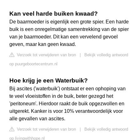
Kan veel harde buiken kwaad?
De baarmoeder is eigenlijk een grote spier. Een harde
buik is een onregelmatige samentrekking van de spier
van je baarmoeder. Dit kan een vervelend gevoel
geven, maar kan geen kwaad.
Verzoek tot verwijderen van bron
|
Bekijk volledig antwoord
op puurgeboortecentrum.nl
Hoe krijg je een Waterbuik?
Bij ascites ('waterbuik') ontstaat er een ophoping van
te veel vloeistoffen in de buik, beter gezegd het
'peritoneum'. Hierdoor raakt de buik opgezwollen en
uitgerekt. Kanker is voor 10% verantwoordelijk voor
alle gevallen van ascites.
Verzoek tot verwijderen van bron
|
Bekijk volledig antwoord
op livingwithhope.nl