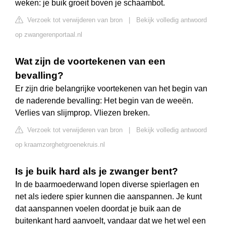
weken: je buik groeit boven je schaambot.
Verzoek tot verwijderen van bron
|
Bekijk volledig antwoord
op zwangerenportaal.nl
Wat zijn de voortekenen van een
bevalling?
Er zijn drie belangrijke voortekenen van het begin van
de naderende bevalling: Het begin van de weeën.
Verlies van slijmprop. Vliezen breken.
Verzoek tot verwijderen van bron
|
Bekijk volledig antwoord
op kraamzorghetgroenekruis.nl
Is je buik hard als je zwanger bent?
In de baarmoederwand lopen diverse spierlagen en
net als iedere spier kunnen die aanspannen. Je kunt
dat aanspannen voelen doordat je buik aan de
buitenkant hard aanvoelt, vandaar dat we het wel een