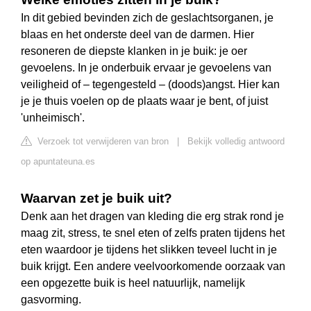
In dit gebied bevinden zich de geslachtsorganen, je
blaas en het onderste deel van de darmen. Hier
resoneren de diepste klanken in je buik: je oer
gevoelens. In je onderbuik ervaar je gevoelens van
veiligheid of – tegengesteld – (doods)angst. Hier kan
je je thuis voelen op de plaats waar je bent, of juist
'unheimisch'.
Verzoek tot verwijderen van bron
|
Bekijk volledig antwoord
op apuntateuna.es
Waarvan zet je buik uit?
Denk aan het dragen van kleding die erg strak rond je
maag zit, stress, te snel eten of zelfs praten tijdens het
eten waardoor je tijdens het slikken teveel lucht in je
buik krijgt. Een andere veelvoorkomende oorzaak van
een opgezette buik is heel natuurlijk, namelijk
gasvorming.