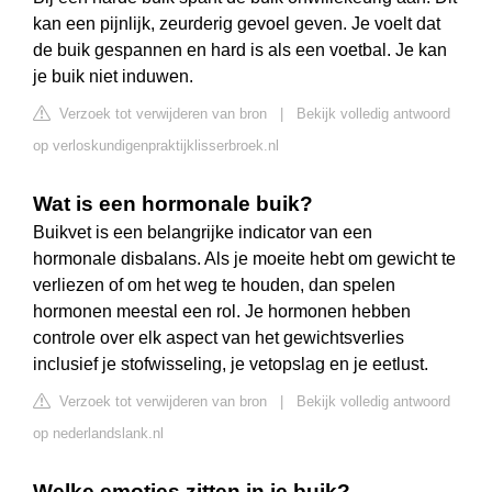
kan een pijnlijk, zeurderig gevoel geven. Je voelt dat
de buik gespannen en hard is als een voetbal. Je kan
je buik niet induwen.
Verzoek tot verwijderen van bron
|
Bekijk volledig antwoord
op verloskundigenpraktijklisserbroek.nl
Wat is een hormonale buik?
Buikvet is een belangrijke indicator van een
hormonale disbalans. Als je moeite hebt om gewicht te
verliezen of om het weg te houden, dan spelen
hormonen meestal een rol. Je hormonen hebben
controle over elk aspect van het gewichtsverlies
inclusief je stofwisseling, je vetopslag en je eetlust.
Verzoek tot verwijderen van bron
|
Bekijk volledig antwoord
op nederlandslank.nl
Welke emoties zitten in je buik?