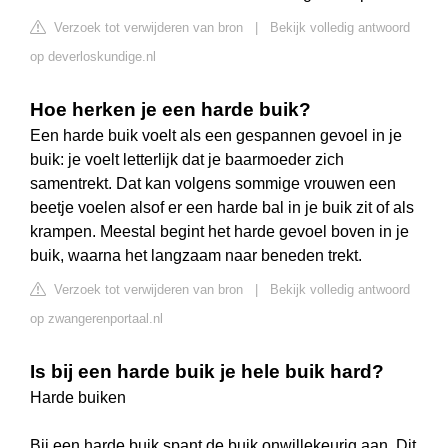
Verzoek tot verwijderen van bron
|
Bekijk volledig antwoord
op deverloskundige.nl
Hoe herken je een harde buik?
Een harde buik voelt als een gespannen gevoel in je
buik: je voelt letterlijk dat je baarmoeder zich
samentrekt. Dat kan volgens sommige vrouwen een
beetje voelen alsof er een harde bal in je buik zit of als
krampen. Meestal begint het harde gevoel boven in je
buik, waarna het langzaam naar beneden trekt.
Verzoek tot verwijderen van bron
|
Bekijk volledig antwoord
op zwangerenportaal.nl
Is bij een harde buik je hele buik hard?
Harde buiken
Bij een harde buik spant de buik onwillekeurig aan. Dit