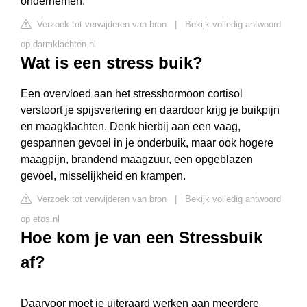
ondernemen.
Verzoek tot verwijderen van bron
|
Bekijk volledig antwoord
op darmklachten.nl
Wat is een stress buik?
Een overvloed aan het stresshormoon cortisol
verstoort je spijsvertering en daardoor krijg je buikpijn
en maagklachten. Denk hierbij aan een vaag,
gespannen gevoel in je onderbuik, maar ook hogere
maagpijn, brandend maagzuur, een opgeblazen
gevoel, misselijkheid en krampen.
Verzoek tot verwijderen van bron
|
Bekijk volledig antwoord
op etos.nl
Hoe kom je van een Stressbuik
af?
Daarvoor moet je uiteraard werken aan meerdere