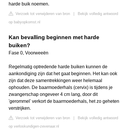
harde buik noemen.
Verzoek tot verwijderen van bron
|
Bekijk volledig antwoord
op babyopkomst.nl
Kan bevalling beginnen met harde
buiken?
Fase 0, Voorweeën
Regelmatig optredende harde buiken kunnen de
aankondiging zijn dat het gaat beginnen. Het kan ook
zijn dat deze samentrekkingen weer helemaal
ophouden. De baarmoederhals (cervix) is tijdens je
zwangerschap ongeveer 4 cm lang, door dit
'gerommel' verkort de baarmoederhals, het zo geheten
verstrijken.
Verzoek tot verwijderen van bron
|
Bekijk volledig antwoord
op verloskundigen-zevenaar.nl