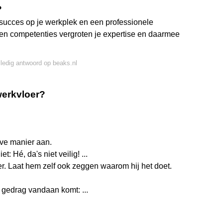
?
 succes op je werkplek en een professionele
en competenties vergroten je expertise en daarmee
lledig antwoord op beaks.nl
werkvloer?
ve manier aan.
: Hé, da's niet veilig! ...
 Laat hem zelf ook zeggen waarom hij het doet.
 gedrag vandaan komt: ...