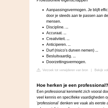
Professionele eigenschappen
Aanpassingsvermogen. Je blijft eff
door je steeds aan te passen aan de
mensen.
Discipline. ...
Accuraat. ...
Creativiteit. ...
Anticiperen. ...
Durf (risico's durven nemen) ...
Besluitvaardig. ...
Doorzettingsvermogen.
Verzoek tot verwijderen van bron
|
Bekijk vol
Hoe herken je een professional
Een professional kenmerkt zich vooral doo
veel kennis en specifieke vaardigheden o
'professional' denken we vaak als eerste 