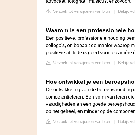
advocaat, fotograaf, musicus, enzovoort.
Verzoek tot verwijderen van bron
|
Bekijk vol
Waarom is een professionele ho
Een positieve, professionele houding beïnv
collega's, en bepaalt de manier waarop 
positieve attitude is goed voor je carrièr
Verzoek tot verwijderen van bron
|
Bekijk vo
Hoe ontwikkel je een beroepsh
De ontwikkeling van de beroepshouding i
competentieleren. Een vorm van leren die 
vaardigheden en een goede beroepshoudin
op het geheel, en minder op de componen
Verzoek tot verwijderen van bron
|
Bekijk vo