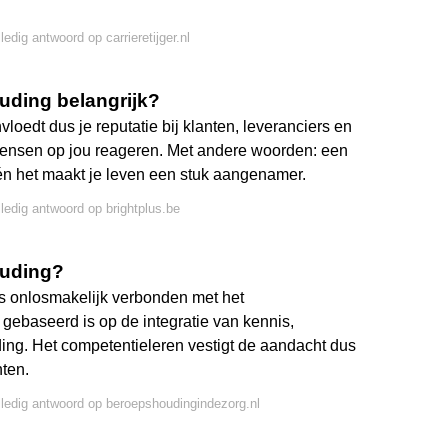
ledig antwoord op carrieretijger.nl
uding belangrijk?
loedt dus je reputatie bij klanten, leveranciers en
mensen op jou reageren. Met andere woorden: een
e én het maakt je leven een stuk aangenamer.
lledig antwoord op brightplus.be
ouding?
s onlosmakelijk verbonden met het
gebaseerd is op de integratie van kennis,
g. Het competentieleren vestigt de aandacht dus
ten.
lledig antwoord op beroepshoudingindezorg.nl