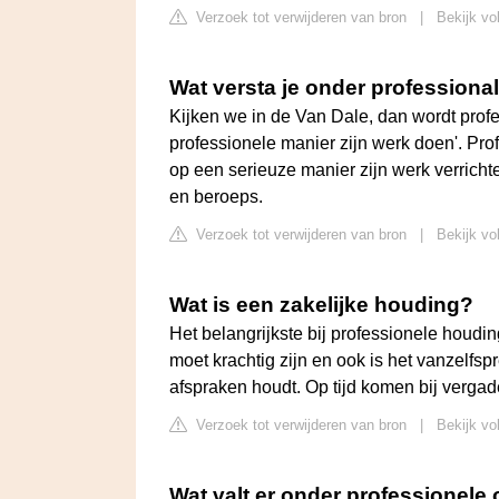
Verzoek tot verwijderen van bron
|
Bekijk vo
Wat versta je onder professional
Kijken we in de Van Dale, dan wordt profes
professionele manier zijn werk doen'. Pr
op een serieuze manier zijn werk verric
en beroeps.
Verzoek tot verwijderen van bron
|
Bekijk vo
Wat is een zakelijke houding?
Het belangrijkste bij professionele houdi
moet krachtig zijn en ook is het vanzelfs
afspraken houdt. Op tijd komen bij vergade
Verzoek tot verwijderen van bron
|
Bekijk vo
Wat valt er onder professionele