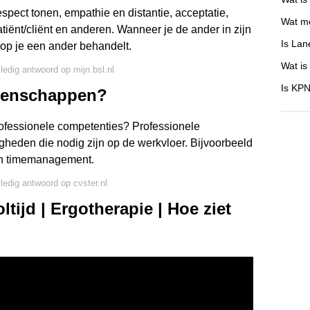
espect tonen, empathie en distantie, acceptatie,
Wat mo
tiënt/cliënt en anderen. Wanneer je de ander in zijn
Is Lan
rop je een ander behandelt.
Wat is
lledig antwoord op mijn.bsl.nl
Is KPN
igenschappen?
rofessionele competenties? Professionele
heden die nodig zijn op de werkvloer. Bijvoorbeeld
en timemanagement.
lledig antwoord op cvster.nl
tijd | Ergotherapie | Hoe ziet