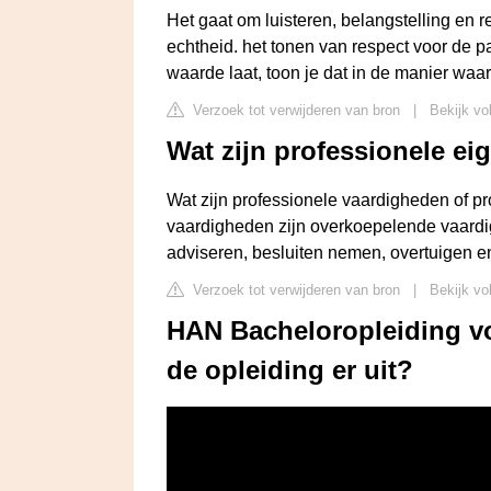
Het gaat om luisteren, belangstelling en r
echtheid. het tonen van respect voor de pa
waarde laat, toon je dat in de manier waa
Verzoek tot verwijderen van bron
|
Bekijk vo
Wat zijn professionele e
Wat zijn professionele vaardigheden of p
vaardigheden zijn overkoepelende vaardig
adviseren, besluiten nemen, overtuigen 
Verzoek tot verwijderen van bron
|
Bekijk vo
HAN Bacheloropleiding vol
de opleiding er uit?