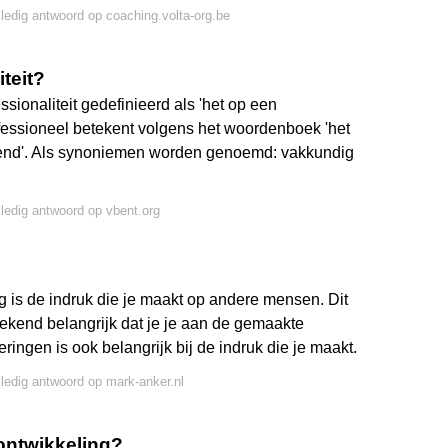
lledig antwoord op coaching.volta-org.be
iteit?
sionaliteit gedefinieerd als 'het op een
ofessioneel betekent volgens het woordenboek 'het
htend'. Als synoniemen worden genoemd: vakkundig
lledig antwoord op vbent.org
ng is de indruk die je maakt op andere mensen. Dit
prekend belangrijk dat je je aan de gemaakte
ringen is ook belangrijk bij de indruk die je maakt.
lledig antwoord op mark-anker.nl
 ontwikkeling?