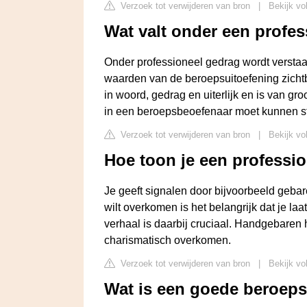
Verzoek tot verwijderen van bron
|
Bekijk vo
Wat valt onder een profe
Onder professioneel gedrag wordt versta
waarden van de beroepsuitoefening zichtba
in woord, gedrag en uiterlijk en is van gr
in een beroepsbeoefenaar moet kunnen st
Verzoek tot verwijderen van bron
|
Bekijk vo
Hoe toon je een professi
Je geeft signalen door bijvoorbeeld gebar
wilt overkomen is het belangrijk dat je la
verhaal is daarbij cruciaal. Handgebaren h
charismatisch overkomen.
Verzoek tot verwijderen van bron
|
Bekijk vo
Wat is een goede beroep