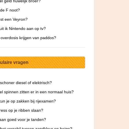
l geld huwelijk broer?
 de F noot?
st een Veyron?
uit ik Nintendo aan op tv?
 overdosis krijgen van paddos?
ulaire vragen
 schoner diesel of elektrisch?
l spinnen zitten er in een normaal huis?
un je op zakken bij rijexamen?
ress op je ribben slaan?
aan goed voor je tanden?
 het verschil tussen zandkleur en beige?