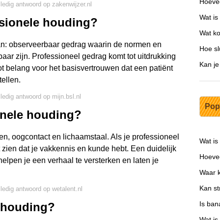
Hoevee
lledig antwoord op zakenwijzer.nl
Wat is
ssionele houding?
Wat ko
an: observeerbaar gedrag waarin de normen en
Hoe sl
ar zijn. Professioneel gedrag komt tot uitdrukking
Kan je
oot belang voor het basisvertrouwen dat een patiënt
ellen.
lledig antwoord op mijn.bsl.nl
Pop
onele houding?
en, oogcontact en lichaamstaal. Als je professioneel
Wat is
at zien dat je vakkennis en kunde hebt. Een duidelijk
Hoevee
elpen je een verhaal te versterken en laten je
Waar k
Kan st
lledig antwoord op wetalent.nl
Is ban
shouding?
Wat is